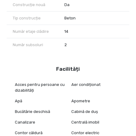
Construcție nouă
Da
Tip construcție
Beton
Număr etaje clădire
14
Număr subsoluri
2
Facilități
Acces pentru persoane cu
Aer condiționat
dizabilități
Apă
Apometre
Bucătărie deschisă
Cabină de duș
Canalizare
Centrală imobil
Contor căldură
Contor electric