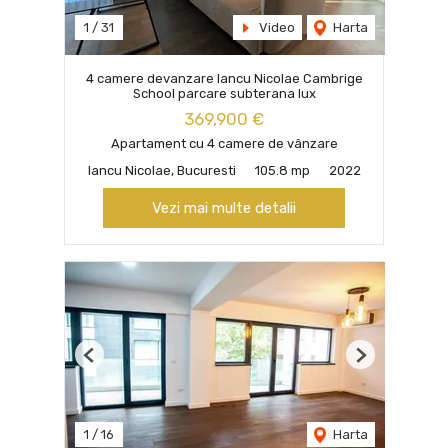
1
/
31
Video
Harta
4 camere devanzare Iancu Nicolae Cambrige
School parcare subterana lux
369,900 €
Apartament cu 4 camere de vânzare
Iancu Nicolae, Bucuresti
105.8 mp
2022
Vezi mai multe detalii
Previous
Next
1
/
16
Harta