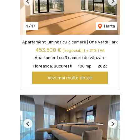
Previous
Next
1
/
17
Harta
Apartament luminos cu 3 camere | One Verdi Park
453,500 €
(negociabil) + 21% TVA
Apartament cu 3 camere de vânzare
Floreasca, Bucuresti
100 mp
2023
Vezi mai multe detalii
Previous
Next