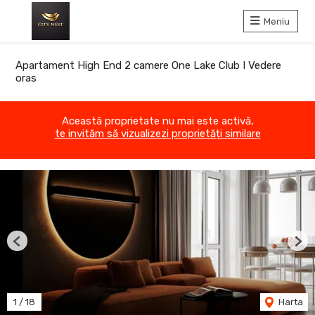
Meniu
Apartament High End 2 camere One Lake Club I Vedere
oras
Această proprietate nu mai este activă,
te invităm să vizualizezi proprietăți similare
Previous
Nex
1
/
18
Harta