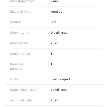
Prețul apartamentului include TVA. Locul de parcare se poate
Suprafață terasă
9 mp
achiziționa separat la prețul de 29.000 euro. Tranzacția se
realizează prin cesiune, existând posibilitatea achitării unei părți
Disponibilitate
Imediat
din preț în prezent, iar diferența către dezvoltator la finalul
anului.
Confort
Lux
Imaginile au caracter orientativ, fiind utilizate cu titlu de
prezentare.
Stare interior
Ultrafinisat
Pentru mai multe detalii și programarea unei vizionări, echipa City
Anul finisării
2026
Nest vă stă la dispoziție.
Număr terase
1
Număr locuri
1
parcare
Imobil
Bloc de apart.
Stadiu construcție
Semifinisat
An construcție
2026