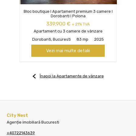
Bloc boutique I Apartament premium 3 camere I
Dorobanti I Polona
339,900 €
+ 21% TVA
Apartament cu 3 camere de vânzare
Dorobanti, Bucuresti
83 mp
2025
Vezi mai multe detalii
Înapoi la Apartamente de vânzare
City Nest
Agenție imobiliară Bucuresti
+40722143639