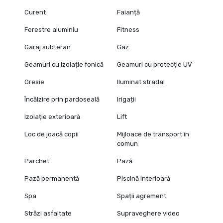
Curent
Faianță
Ferestre aluminiu
Fitness
Garaj subteran
Gaz
Geamuri cu izolație fonică
Geamuri cu protecție UV
Gresie
Iluminat stradal
Încălzire prin pardoseală
Irigații
Izolație exterioară
Lift
Loc de joacă copii
Mijloace de transport în
comun
Parchet
Pază
Pază permanentă
Piscină interioară
Spa
Spații agrement
Străzi asfaltate
Supraveghere video