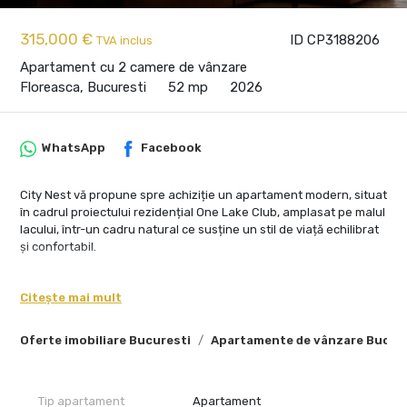
315,000 €
ID CP3188206
TVA inclus
Apartament cu 2 camere de vânzare
Floreasca, Bucuresti
52 mp
2026
WhatsApp
Facebook
City Nest vă propune spre achiziție un apartament modern, situat
în cadrul proiectului rezidențial One Lake Club, amplasat pe malul
lacului, într-un cadru natural ce susține un stil de viață echilibrat
și confortabil.
Apartamentul beneficiază de finisaje de calitate și este echipat
cu soluții moderne menite să asigure confortul zilnic, precum
Citește mai mult
încălzire în pardoseală și sistem de climatizare. De asemenea,
locuința este pregătită pentru integrarea unui sistem smart
Oferte imobiliare Bucuresti
Apartamente de vânzare Bucur
home, oferind posibilitatea controlului facil al temperaturii,
iluminatului și altor funcționalități.
Proprietatea este situată la etajul 10 și oferă o vedere liberă către
Tip apartament
Apartament