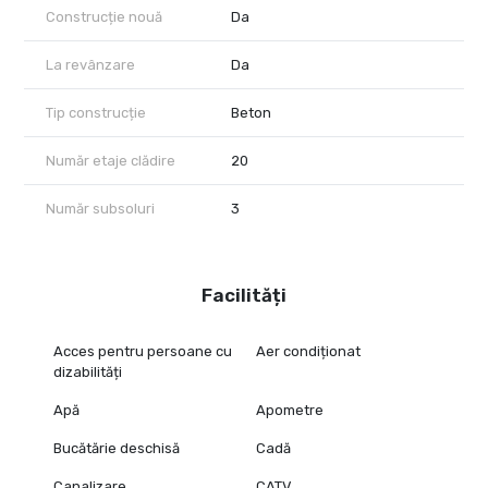
Construcție nouă
Da
La revânzare
Da
Tip construcție
Beton
Număr etaje clădire
20
Număr subsoluri
3
Facilități
Acces pentru persoane cu
Aer condiționat
dizabilități
Apă
Apometre
Bucătărie deschisă
Cadă
Canalizare
CATV