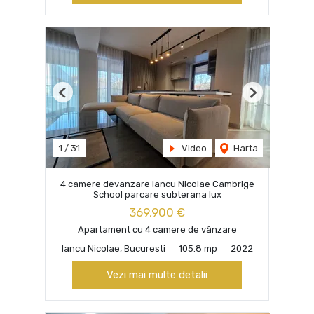
Previous
Next
1
/
31
Video
Harta
4 camere devanzare Iancu Nicolae Cambrige
School parcare subterana lux
369,900 €
Apartament cu 4 camere de vânzare
Iancu Nicolae, Bucuresti
105.8 mp
2022
Vezi mai multe detalii