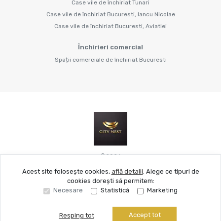
Case vile de închiriat Tunari
Case vile de închiriat Bucuresti, Iancu Nicolae
Case vile de închiriat Bucuresti, Aviatiei
Închirieri comercial
Spații comerciale de închiriat Bucuresti
©
2026
Acest site folosește cookies,
află detalii
.
Alege ce tipuri de
cookies dorești să permitem:
Site creat în
Necesare
Statistică
Marketing
Accept tot
Resping tot