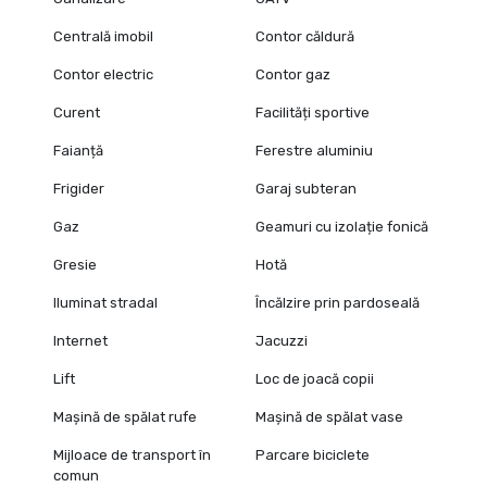
Centrală imobil
Contor căldură
Contor electric
Contor gaz
Curent
Facilități sportive
Faianță
Ferestre aluminiu
Frigider
Garaj subteran
Gaz
Geamuri cu izolație fonică
Gresie
Hotă
Iluminat stradal
Încălzire prin pardoseală
Internet
Jacuzzi
Lift
Loc de joacă copii
Mașină de spălat rufe
Mașină de spălat vase
Mijloace de transport în
Parcare biciclete
comun