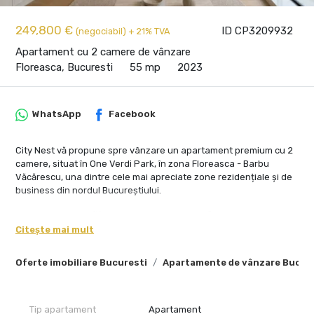
249,800 €
ID CP3209932
(negociabil) + 21% TVA
Apartament cu 2 camere de vânzare
Floreasca, Bucuresti
55 mp
2023
WhatsApp
Facebook
City Nest vă propune spre vânzare un apartament premium cu 2
camere, situat în One Verdi Park, în zona Floreasca - Barbu
Văcărescu, una dintre cele mai apreciate zone rezidențiale și de
business din nordul Bucureștiului.
Proprietatea se află la etajul 9 al unui imobil finalizat în 2023 și
beneficiază de vedere liberă către Lacul Tei, lumină naturală
Citește mai mult
abundentă și o atmosferă aerisită pe tot parcursul zilei.
Orientarea estică și suprafețele vitrate ample oferă
Oferte imobiliare Bucuresti
Apartamente de vânzare Bucur
apartamentului un plus de confort și deschidere.
Apartamentul are o suprafață utilă de 55 mp, o suprafață totală
de 63 mp și o terasă de 8 mp. Compartimentarea include zonă de
Tip apartament
Apartament