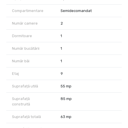
living cu bucătărie open-space, dormitor, baie și spații de
depozitare integrate, fiind potrivit atât pentru locuire proprie, cât
Compartimentare
Semidecomandat
și pentru investiție într-un proiect premium foarte bine
poziționat.
Număr camere
2
Interiorul este ultrafinisat și beneficiază de finisaje moderne,
încălzire prin pardoseală, aer condiționat, ferestre din aluminiu cu
Dormitoare
1
izolație fonică, videointerfon, pază permanentă, supraveghere
video și acces la garajul subteran al imobilului.
Număr bucătării
1
One Verdi Park oferă acces rapid către Parcul Verdi, Promenada
Mall, zona de business Floreasca - Barbu Văcărescu, restaurante,
Număr băi
1
cafenele, mijloace de transport în comun și principalele artere din
nordul Capitalei.
Etaj
9
Prețul de vânzare este de 249.800 EUR + TVA, negociabil. TVA-ul
Suprafață utilă
55 mp
nu este inclus în prețul afișat. Locul de parcare subteran se
poate achiziționa separat.
Suprafață
85 mp
Pentru această tipologie de apartament există disponibilitate și
construită
la etajele 3, 6 și 13. Prețurile diferă în funcție de etaj, vedere și
poziționarea exactă în imobil, iar detaliile pot fi comunicate la
Suprafață totală
63 mp
cerere.