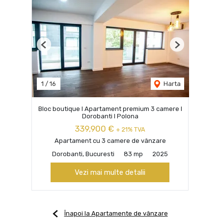
Previous
Next
1
/
16
Harta
Bloc boutique I Apartament premium 3 camere I
Dorobanti I Polona
339,900 €
+ 21% TVA
Apartament cu 3 camere de vânzare
Dorobanti, Bucuresti
83 mp
2025
Vezi mai multe detalii
Înapoi la Apartamente de vânzare