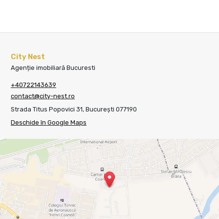
City Nest
Agenție imobiliară Bucuresti
+40722143639
contact@city-nest.ro
Strada Titus Popovici 31, București 077190
Deschide în Google Maps