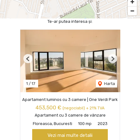
Te-ar putea interesa și:
Previous
Next
1
/
17
Harta
Apartament luminos cu 3 camere | One Verdi Park
453,500 €
(negociabil) + 21% TVA
Apartament cu 3 camere de vânzare
Floreasca, Bucuresti
100 mp
2023
Vezi mai multe detalii