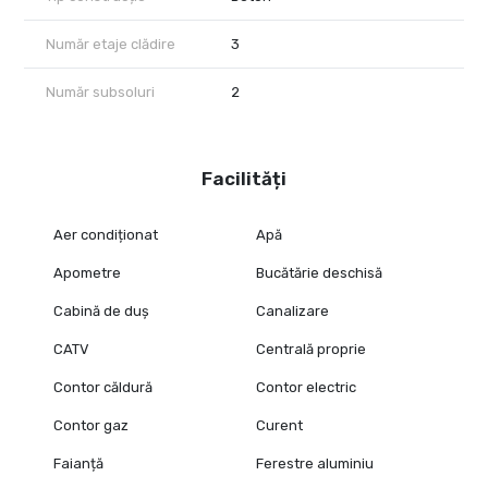
Număr etaje clădire
3
Număr subsoluri
2
Facilități
Aer condiționat
Apă
Apometre
Bucătărie deschisă
Cabină de duș
Canalizare
CATV
Centrală proprie
Contor căldură
Contor electric
Contor gaz
Curent
Faianță
Ferestre aluminiu