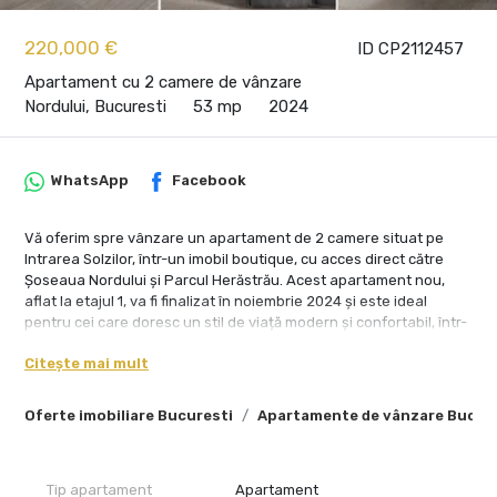
220,000 €
ID CP2112457
Apartament cu 2 camere de vânzare
Nordului, Bucuresti
53 mp
2024
WhatsApp
Facebook
Vă oferim spre vânzare un apartament de 2 camere situat pe
Intrarea Solzilor, într-un imobil boutique, cu acces direct către
Șoseaua Nordului și Parcul Herăstrău. Acest apartament nou,
aflat la etajul 1, va fi finalizat în noiembrie 2024 și este ideal
pentru cei care doresc un stil de viață modern și confortabil, într-
o zonă exclusivistă și verde a capitalei.
Citește mai mult
Caracteristici principale ale apartamentului:
Oferte imobiliare Bucuresti
Apartamente de vânzare Bucur
Suprafață utilă: 53 mp + balcon de 4 mp
Încălzire în pardoseală în toate camerele, pentru un confort
termic superior
Centrala termică proprie, cu termostat de ambient în living și
Tip apartament
Apartament