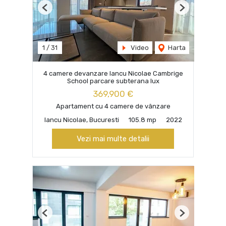
Previous
Next
1
/
31
Video
Harta
4 camere devanzare Iancu Nicolae Cambrige
School parcare subterana lux
369,900 €
Apartament cu 4 camere de vânzare
Iancu Nicolae, Bucuresti
105.8 mp
2022
Vezi mai multe detalii
Previous
Next