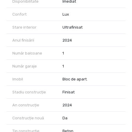
Disponibilitate
Imediat
Nu rata ocazia de a locui într-una dintre cele mai dorite locații din
București!
Confort
Lux
Pentru detalii suplimentare și programarea unei vizionări, vă rog
să mă contactați direct.
Stare interior
Ultrafinisat
Anul finisării
2024
Număr balcoane
1
Număr garaje
1
Imobil
Bloc de apart.
Stadiu construcție
Finisat
An construcție
2024
Construcție nouă
Da
Tip construcție
Beton