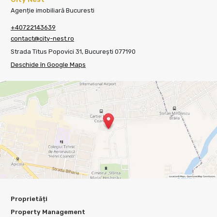
Agenție imobiliară Bucuresti
+40722143639
contact@city-nest.ro
Strada Titus Popovici 31, București 077190
Deschide în Google Maps
Proprietăți
Property Management