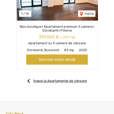
1
/
16
Harta
Bloc boutique I Apartament premium 3 camere I
Dorobanti I Polona
339,900 €
+ 21% TVA
Apartament cu 3 camere de vânzare
Dorobanti, Bucuresti
83 mp
2025
Vezi mai multe detalii
Înapoi la Apartamente de vânzare
City Nest