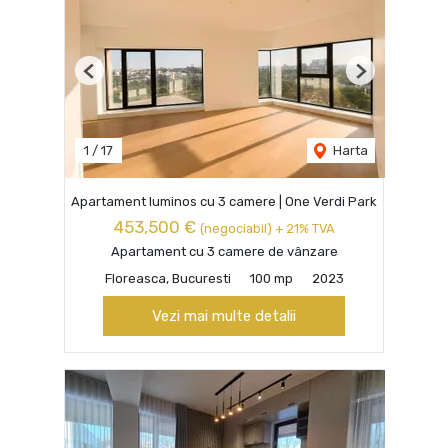
Previous
Next
1
/
17
Harta
Apartament luminos cu 3 camere | One Verdi Park
453,500 €
(negociabil) + 21% TVA
Apartament cu 3 camere de vânzare
Floreasca, Bucuresti
100 mp
2023
Vezi mai multe detalii