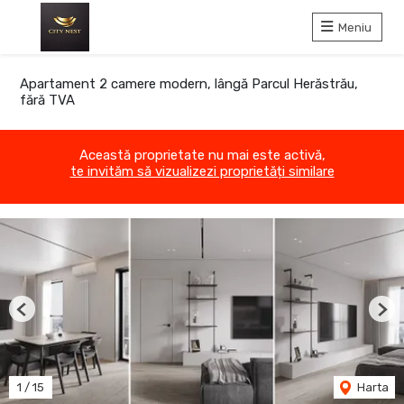
Meniu
Apartament 2 camere modern, lângă Parcul Herăstrău,
fără TVA
Această proprietate nu mai este activă,
te invităm să vizualizezi proprietăți similare
Previous
Nex
1
/
15
Harta