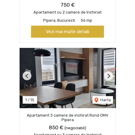
750 €
Apartament cu 2 camere de închiriat
Pipera, Bucuresti
56 mp
Vezi mai multe detalii
Previous
Next
1
/
15
Harta
Apartament 3 camere de inchirat Rond OMV
Pipera
850 €
(negociabil)
Apartament cu 3 camere de închiriat