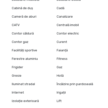
Cabină de duș
Cadă
Cameră de aburi
Canalizare
CATV
Centrală imobil
Contor căldură
Contor electric
Contor gaz
Curent
Facilități sportive
Faianță
Ferestre aluminiu
Fitness
Frigider
Gaz
Gresie
Hotă
Iluminat stradal
Încălzire prin pardoseală
Internet
Irigații
Izolație exterioară
Lift