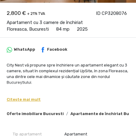
2,800 €
ID CP3208076
+ 21% TVA
Apartament cu 3 camere de închiriat
Floreasca, Bucuresti
84 mp
2025
WhatsApp
Facebook
City Nest vă propune spre închiriere un apartament elegant cu 3
camere, situat în complexul rezidențial UpSite, în zona Floreasca,
una dintre cele mai dinamice și căutate zone din nordul
Bucureștiului.
Apartamentul se află la etajul 11 și oferă o vedere panoramică
spectaculoasă, spații luminoase și o compartimentare eficientă,
Citește mai mult
potrivită pentru un stil de viață urban, confortabil și rafinat.
Oferte imobiliare Bucuresti
Apartamente de închiriat Bucur
Proprietatea are o suprafață utilă de 84 mp la care se adauga o
terasă generoasă de 17 mp, ideală pentru relaxare, cafeaua de
dimineață sau seri liniștite cu vedere asupra orașului. Zona de zi
este deschisă și aerisită, cu living, dining și bucătărie open-space,
Tip apartament
Apartament