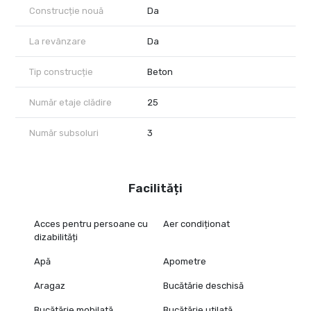
Construcție nouă
Da
La revânzare
Da
Tip construcție
Beton
Număr etaje clădire
25
Număr subsoluri
3
Facilități
Acces pentru persoane cu
Aer condiționat
dizabilități
Apă
Apometre
Aragaz
Bucătărie deschisă
Bucătărie mobilată
Bucătărie utilată