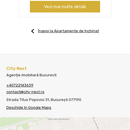
Vezi mai multe detalii
Înapoi la Apartamente de închiriat
City Nest
Agenție imobiliară Bucuresti
+40722143639
contact@city-nest.ro
Strada Titus Popovici 31, București 077190
Deschide în Google Maps