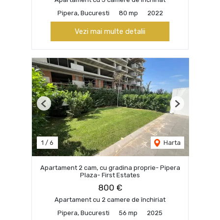
Pipera, Bucuresti
80 mp
2022
Vezi mai multe detalii
Previous
Next
1
/
6
Harta
Apartament 2 cam, cu gradina proprie- Pipera
Plaza- First Estates
800 €
Apartament cu 2 camere de închiriat
Pipera, Bucuresti
56 mp
2025