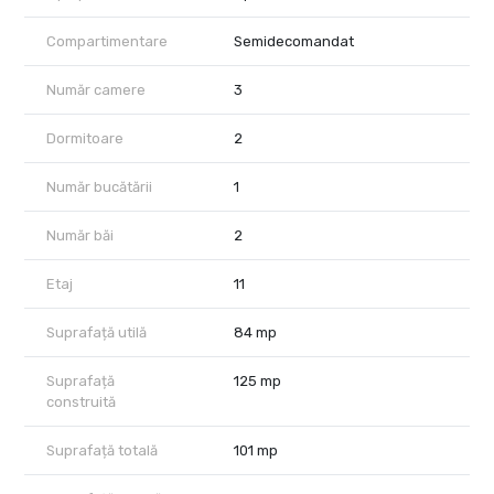
complet mobilată și utilată. Apartamentul include 2 dormitoare, 2
băi și multiple spații de depozitare integrate.
Compartimentare
Semidecomandat
Locuința se închiriază complet mobilată și utilată, cu finisaje
premium, încălzire prin pardoseală, aer condiționat, bucătărie
Număr camere
3
complet echipată, mașină de spălat rufe, mașină de spălat vase și
toate dotările necesare pentru mutare imediată.
Dormitoare
2
Complexul UpSite oferă rezidenților acces la facilități premium:
Număr bucătării
1
sală de fitness, două piscine interioare, jacuzzi, saună, spa și o
grădină interioară, un avantaj rar pentru locuirea urbană în zona
Floreasca.
Număr băi
2
Poziționarea este excelentă: stația de metrou Aurel Vlaicu se
Etaj
11
află la aproximativ 5 minute de mers pe jos, iar Promenada Mall
este în imediata apropiere, cu restaurante, cafenele,
Suprafață utilă
84 mp
supermarketuri și servicii premium.
În preț sunt incluse un loc de parcare subteran și o boxă de
Suprafață
125 mp
depozitare.
construită
La prețul afișat se adaugă TVA.
Suprafață totală
101 mp
Disponibil imediat.