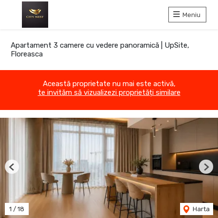
Meniu
Apartament 3 camere cu vedere panoramică | UpSite,
Floreasca
Această proprietate nu mai este activă,
te invităm să vizualizezi proprietăți similare
Previous
Nex
1
/
18
Harta