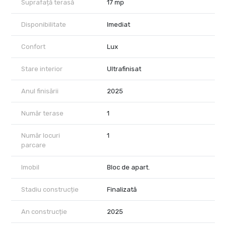
Suprafață terasă
17 mp
Disponibilitate
Imediat
Confort
Lux
Stare interior
Ultrafinisat
Anul finisării
2025
Număr terase
1
Număr locuri
1
parcare
Imobil
Bloc de apart.
Stadiu construcție
Finalizată
An construcție
2025