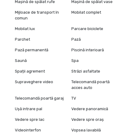
Mașină de spălat rufe
Mașină de spălat vase
Mijloace de transport în
Mobilat complet
comun
Mobilat lux
Parcare biciclete
Parchet
Pază
Pază permanentă
Piscină interioară
Saună
Spa
Spații agrement
Străzi asfaltate
Supraveghere video
Telecomandă poartă
acces auto
Telecomandă poartă garaj
TV
Ușă intrare pal
Vedere panoramică
Vedere spre lac
Vedere spre oraș
Videointerfon
Vopsea lavabilă