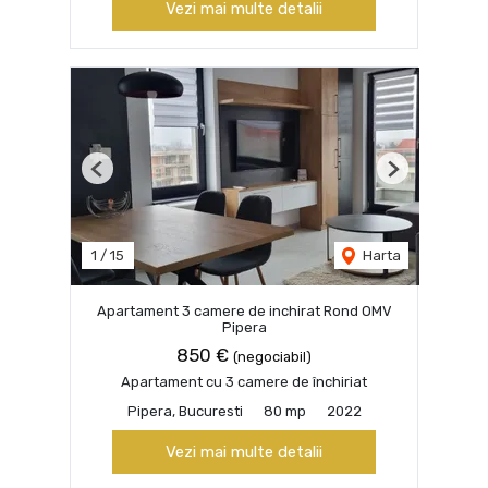
Vezi mai multe detalii
Previous
Next
1
/
15
Harta
Apartament 3 camere de inchirat Rond OMV
Pipera
850 €
(negociabil)
Apartament cu 3 camere de închiriat
Pipera, Bucuresti
80 mp
2022
Vezi mai multe detalii