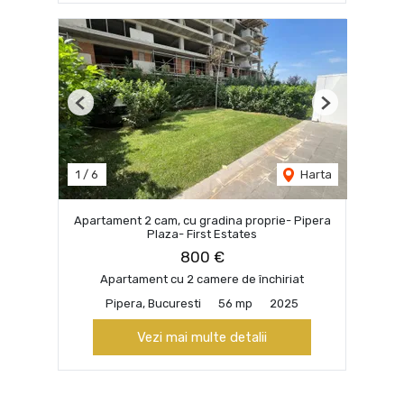
Previous
Next
1
/
6
Harta
Apartament 2 cam, cu gradina proprie- Pipera
Plaza- First Estates
800 €
Apartament cu 2 camere de închiriat
Pipera, Bucuresti
56 mp
2025
Vezi mai multe detalii