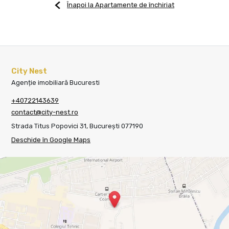
Înapoi la Apartamente de închiriat
City Nest
Agenție imobiliară Bucuresti
+40722143639
contact@city-nest.ro
Strada Titus Popovici 31, București 077190
Deschide în Google Maps