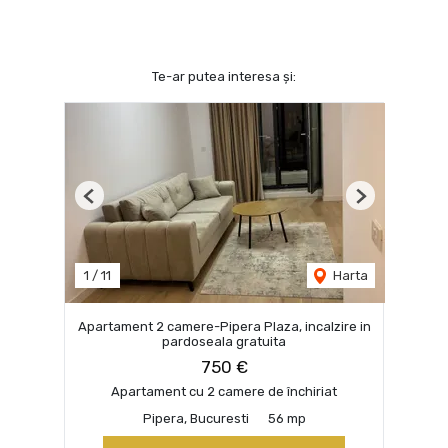
Te-ar putea interesa și:
Previous
Next
1
/
11
Harta
Apartament 2 camere-Pipera Plaza, incalzire in
pardoseala gratuita
750 €
Apartament cu 2 camere de închiriat
Pipera, Bucuresti
56 mp