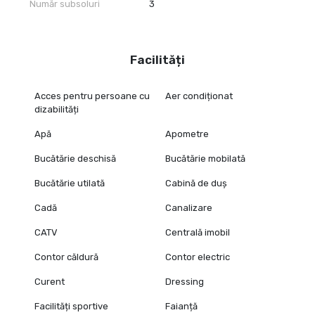
Număr subsoluri
3
Facilități
Acces pentru persoane cu
Aer condiționat
dizabilități
Apă
Apometre
Bucătărie deschisă
Bucătărie mobilată
Bucătărie utilată
Cabină de duș
Cadă
Canalizare
CATV
Centrală imobil
Contor căldură
Contor electric
Curent
Dressing
Facilități sportive
Faianță