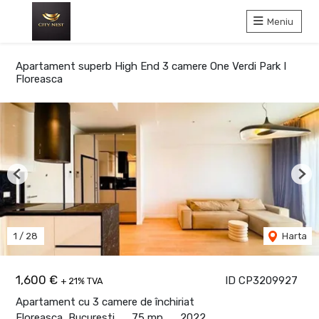
Meniu
Apartament superb High End 3 camere One Verdi Park I
Floreasca
Previous
Nex
1
/
28
Harta
1,600 €
ID CP3209927
+ 21% TVA
Apartament cu 3 camere de închiriat
Floreasca, Bucuresti
75 mp
2022