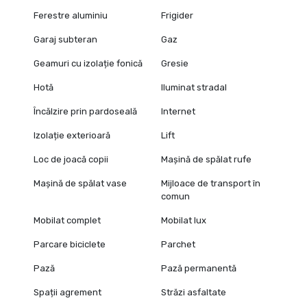
Ferestre aluminiu
Frigider
Garaj subteran
Gaz
Geamuri cu izolație fonică
Gresie
Hotă
Iluminat stradal
Încălzire prin pardoseală
Internet
Izolație exterioară
Lift
Loc de joacă copii
Mașină de spălat rufe
Mașină de spălat vase
Mijloace de transport în
comun
Mobilat complet
Mobilat lux
Parcare biciclete
Parchet
Pază
Pază permanentă
Spații agrement
Străzi asfaltate