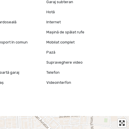
Garaj subteran
Hotă
pardoseală
Internet
Mașină de spălat rufe
ansport în comun
Mobilat complet
Pază
e
Supraveghere video
oartă garaj
Telefon
raș
Videointerfon