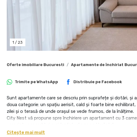
1
/
23
Oferte imobiliare Bucuresti
Apartamente de închiriat Bucur
Trimite pe
WhatsApp
Distribuie pe
Facebook
Sunt apartamente care se descriu prin suprafețe și dotări, și 
doua categorie: un spațiu aerisit, cald și foarte bine echilibrat
zilei și o terasă de unde orașul se vede frumos, de la înălțime.
City Nest vă propune spre închiriere un apartament cu 3 camere
apreciate ansambluri rezidențiale din zona Herăstrău.
Proprietatea are 105 mp utili și o suprafață totală de 113 mp,
Citește mai mult