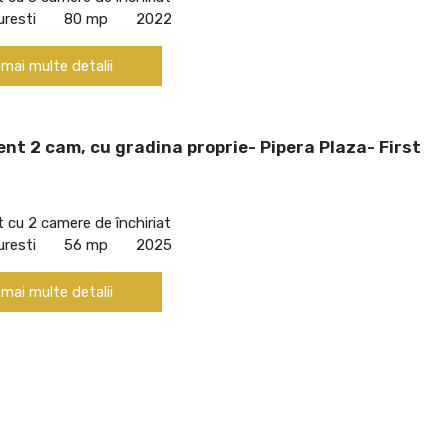
uresti
80 mp
2022
 mai multe detalii
t 2 cam, cu gradina proprie- Pipera Plaza- First
cu 2 camere de închiriat
uresti
56 mp
2025
 mai multe detalii