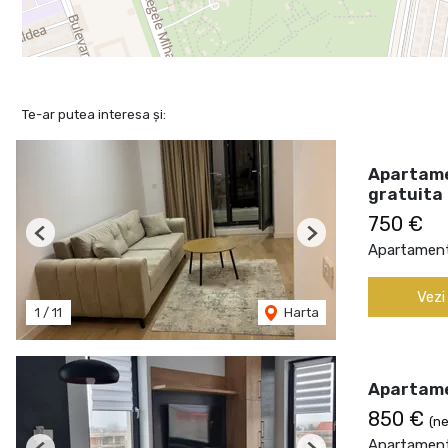
Te-ar putea interesa și:
Apartame
gratuita
750 €
Previous
Next
Apartament 
Vezi
1
/
11
Harta
Apartame
850 €
(ne
Apartament 