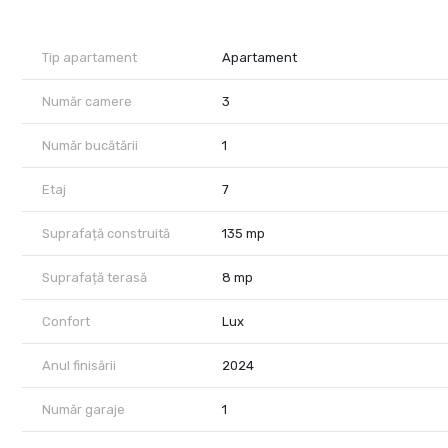
este luminoasă și primitoare, cu living generos, dining și bucăt
acasă sau seri liniștite. Tonurile neutre, parchetul deschis, c
contemporană, foarte ușor de locuit.
Tip apartament
Apartament
Apartamentul include două dormitoare, două băi, dressing și sp
și utilat, cu electrocasnice moderne, mașină de spălat vase, ma
Număr camere
3
finisaje premium.
Un avantaj important este locul de parcare în garajul subteran,
Număr bucătării
1
permanentă, supraveghere video, lift și spații comune elegant
Localizarea este unul dintre punctele forte: la câțiva pași de 
Etaj
7
business, școli internaționale și principalele puncte de interes
își dorește confort, lumină și acces rapid la tot ce contează î
Suprafață construită
135 mp
Preț: 2.000 EUR + TVA / lună.
Pentru detalii suplimentare și programarea unei vizionări, echip
Suprafață terasă
8 mp
Confort
Lux
Anul finisării
2024
Număr garaje
1