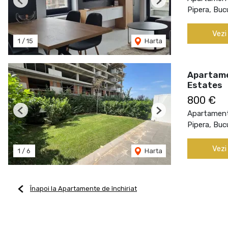
Previous
Next
Pipera, Buc
Vezi
1
/
15
Harta
Apartamen
Estates
800 €
Apartament 
Previous
Next
Pipera, Buc
Vezi
1
/
6
Harta
Înapoi la Apartamente de închiriat