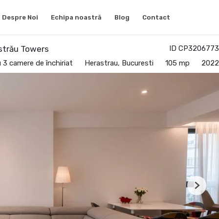
Despre Noi
Echipa noastră
Blog
Contact
strău Towers
ID CP3206773
3 camere de închiriat
Herastrau, Bucuresti
105 mp
2022
Next