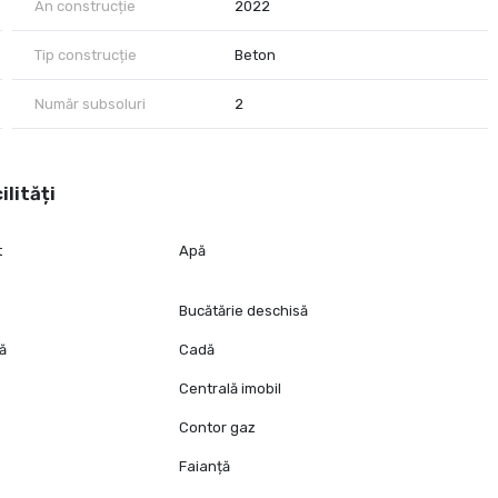
An construcție
2022
Tip construcție
Beton
Număr subsoluri
2
ilități
t
Apă
Bucătărie deschisă
tă
Cadă
Centrală imobil
Contor gaz
Faianță