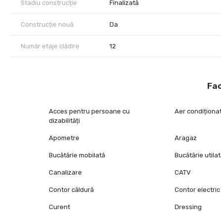
Stadiu construcție
Finalizată
Construcție nouă
Da
Număr etaje clădire
12
Fac
Acces pentru persoane cu
Aer condiționa
dizabilități
Apometre
Aragaz
Bucătărie mobilată
Bucătărie utila
Canalizare
CATV
Contor căldură
Contor electric
Curent
Dressing