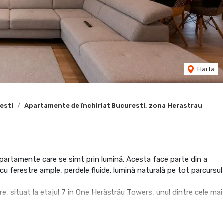
Harta
esti
Apartamente de închiriat Bucuresti, zona Herastrau
apartamente care se simt prin lumină. Acesta face parte din a
, cu ferestre ample, perdele fluide, lumină naturală pe tot parcursul
, situat la etajul 7 în One Herăstrău Towers, unul dintre cele mai
 incluzând o terasă de 8 mp cu vedere urbană deschisă. Zona de zi