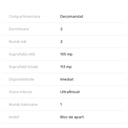
ărie integrată, gândite ca un spațiu fluid pentru relaxare, lucru de
anapeaua amplă și draperiile fine creează o atmosferă curată,
Compartimentare
Decomandat
ații de depozitare bine integrate. Se închiriază complet mobilat
șină de spălat rufe, aer condiționat, încălzire prin pardoseală și
Dormitoare
2
 inclus în proprietate, alături de accesul securizat, pază
Număr băi
2
e.
Parcul Herăstrău, aproape de restaurante, cafenele, centre de
Suprafață utilă
105 mp
 din nordul Capitalei. Este o locuință potrivită pentru cineva care
n zona Herăstrău.
Suprafață totală
113 mp
a City Nest vă stă la dispoziție.
Disponibilitate
Imediat
Stare interior
Ultrafinisat
Număr balcoane
1
Imobil
Bloc de apart.