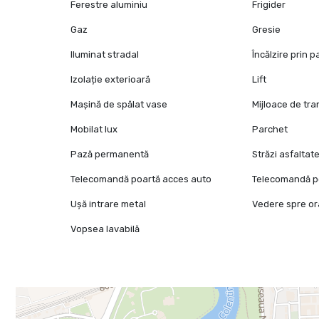
Ferestre aluminiu
Frigider
Gaz
Gresie
Iluminat stradal
Încălzire prin 
Izolație exterioară
Lift
Mașină de spălat vase
Mijloace de tr
Mobilat lux
Parchet
Pază permanentă
Străzi asfaltat
Telecomandă poartă acces auto
Telecomandă p
Ușă intrare metal
Vedere spre o
Vopsea lavabilă