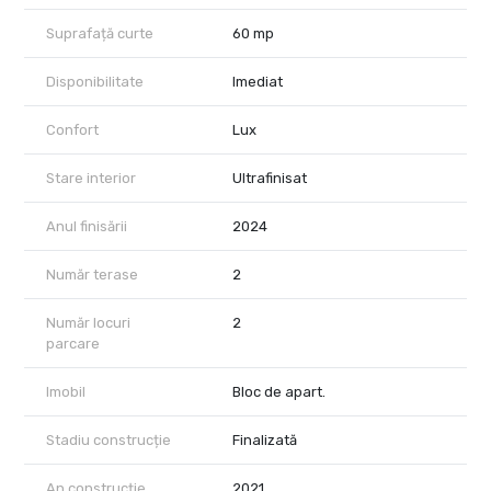
15 minute până la Băneasa Mall
15 minute până la Piața Floreasca, Dorobanți și Primăverii
Suprafață curte
60 mp
25 minute până la Aeroportul Otopeni
Apartamentul este gata de locuit, nu necesită renovări și poate fi
Disponibilitate
Imediat
predat imediat. Pentru mai multe detalii și vizionări, vă stau la
dispoziție.
Confort
Lux
Stare interior
Ultrafinisat
Anul finisării
2024
Număr terase
2
Număr locuri
2
parcare
Imobil
Bloc de apart.
Stadiu construcție
Finalizată
An construcție
2021