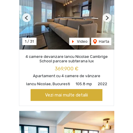
Previous
Next
1
/
31
Video
Harta
4 camere devanzare Iancu Nicolae Cambrige
School parcare subterana lux
369,900 €
Apartament cu 4 camere de vânzare
Iancu Nicolae, Bucuresti
105.8 mp
2022
Vezi mai multe detalii