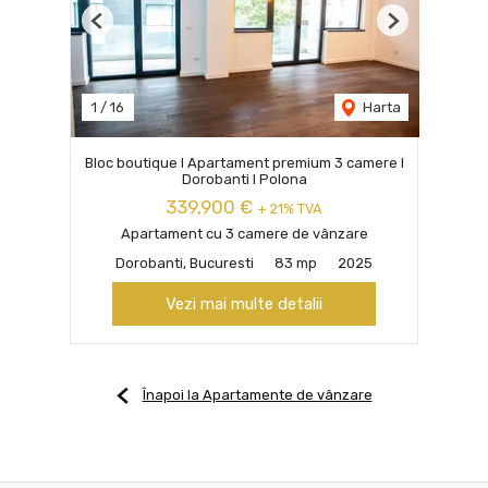
Previous
Next
1
/
16
Harta
Bloc boutique I Apartament premium 3 camere I
Dorobanti I Polona
339,900 €
+ 21% TVA
Apartament cu 3 camere de vânzare
Dorobanti, Bucuresti
83 mp
2025
Vezi mai multe detalii
Înapoi la Apartamente de vânzare