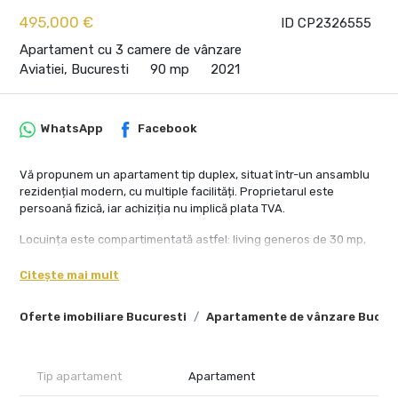
495,000 €
ID CP2326555
Apartament cu 3 camere de vânzare
Aviatiei, Bucuresti
90 mp
2021
WhatsApp
Facebook
Vă propunem un apartament tip duplex, situat într-un ansamblu
rezidențial modern, cu multiple facilități. Proprietarul este
persoană fizică, iar achiziția nu implică plata TVA.
Locuința este compartimentată astfel: living generos de 30 mp,
trei băi (una la parter și două la etaj), două dormitoare și
bucătărie. Suprafața utilă este de 88,5 mp, la care se adaugă o
Citește mai mult
terasă de 60 mp, iar suprafața construită totală este de 134 mp.
Oferte imobiliare Bucuresti
Apartamente de vânzare Bucur
Apartamentul a fost achiziționat nefinisat, iar finisajele sunt
realizate exclusiv cu materiale premium, montate cu atenție la
detalii. Placările ceramice sunt marca Porcelanosa (Spania),
inclusiv un perete spectaculos de 5 metri înălțime, cu plăci de
Tip apartament
Apartament
mari dimensiuni. Parchetul din lemn natural Herringbone Barlinek,