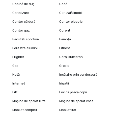
Cabină de duș
Cadă
Canalizare
Centrală imobil
Contor căldură
Contor electric
Contor gaz
Curent
Facilități sportive
Faianță
Ferestre aluminiu
Fitness
Frigider
Garaj subteran
Gaz
Gresie
Hotă
Încălzire prin pardoseală
Internet
Irigații
Lift
Loc de joacă copii
Mașină de spălat rufe
Mașină de spălat vase
Mobilat complet
Mobilat lux