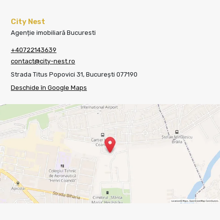
City Nest
Agenție imobiliară Bucuresti
+40722143639
contact@city-nest.ro
Strada Titus Popovici 31, București 077190
Deschide în Google Maps