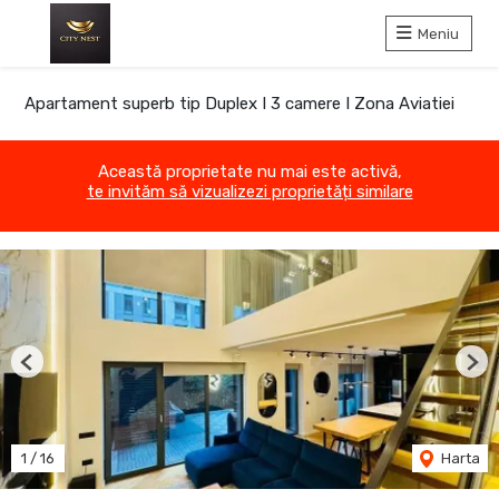
Meniu
Apartament superb tip Duplex I 3 camere I Zona Aviatiei
Această proprietate nu mai este activă,
te invităm să vizualizezi proprietăți similare
Previous
Nex
1
/
16
Harta