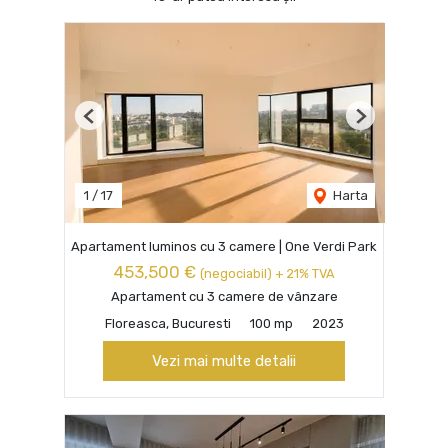
Previous
Next
1
/
17
Harta
Apartament luminos cu 3 camere | One Verdi Park
453,500 €
(negociabil) + 21% TVA
Apartament cu 3 camere de vânzare
Floreasca, Bucuresti
100 mp
2023
Vezi mai multe detalii