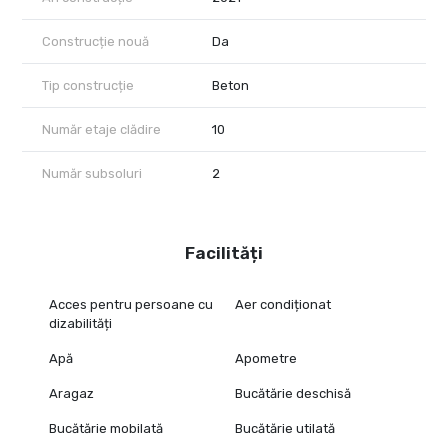
Construcție nouă
Da
Tip construcție
Beton
Număr etaje clădire
10
Număr subsoluri
2
Facilități
Acces pentru persoane cu
Aer condiționat
dizabilități
Apă
Apometre
Aragaz
Bucătărie deschisă
Bucătărie mobilată
Bucătărie utilată