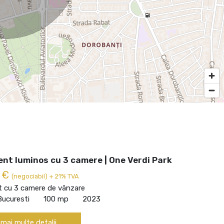
nt luminos cu 3 camere | One Verdi Park
0 €
(negociabil) + 21% TVA
 cu 3 camere de vânzare
Bucuresti
100 mp
2023
 mai multe detalii