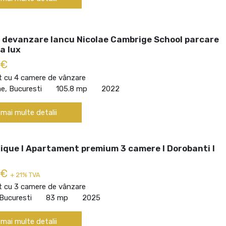
 devanzare Iancu Nicolae Cambrige School parcare
a lux
 €
 cu 4 camere de vânzare
ae, Bucuresti
105.8 mp
2022
 mai multe detalii
ique I Apartament premium 3 camere I Dorobanti I
 €
+ 21% TVA
 cu 3 camere de vânzare
Bucuresti
83 mp
2025
 mai multe detalii