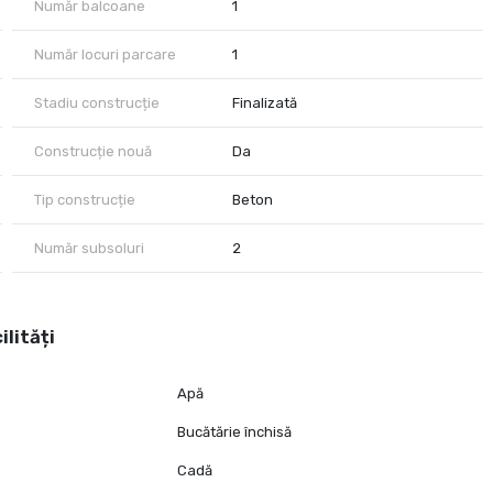
Număr balcoane
1
Număr locuri parcare
1
Stadiu construcție
Finalizată
Construcție nouă
Da
Tip construcție
Beton
Număr subsoluri
2
ilități
Apă
Bucătărie închisă
Cadă