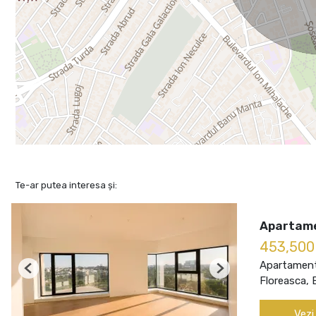
Te-ar putea interesa și:
Apartame
453,50
Apartament
Previous
Next
Floreasca, 
Vezi