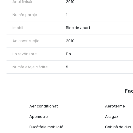
Anul finisării
2010
Număr garaje
1
Imobil
Bloc de apart.
An construcție
2010
La revânzare
Da
Număr etaje clădire
5
Fac
Aer condiționat
Aeroterme
Apometre
Aragaz
Bucătărie mobilată
Cabină de duș