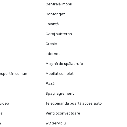
Centrală imobil
Contor gaz
Faianță
Garaj subteran
Gresie
l
Internet
Mașină de spălat rufe
ansport în comun
Mobilat complet
Pază
Spații agrement
video
Telecomandă poartă acces auto
al
Ventiloconvectoare
ă
WC Serviciu