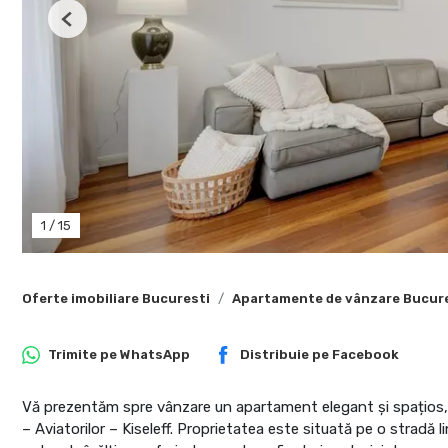
Previous
1
/
15
Oferte imobiliare Bucuresti
Apartamente de vânzare Bucur
Trimite pe
WhatsApp
Distribuie pe
Facebook
Vă prezentăm spre vânzare un apartament elegant și spațios, a
– Aviatorilor – Kiseleff. Proprietatea este situată pe o stradă l