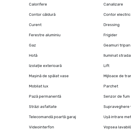
Calorifere
Canalizare
Contor căldură
Contor electric
Curent
Dressing
Ferestre aluminiu
Frigider
Gaz
Geamuri tripan
Hotă
Iluminat strada
Izolație exterioară
Lift
Mașină de spălat vase
Mijloace de tr
Mobilat lux
Parchet
Pază permanentă
Senzor de fum
Străzi asfaltate
Supraveghere 
Telecomandă poartă garaj
Ușă intrare met
Videointerfon
Vopsea lavabil