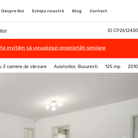
Despre Noi
Echipa noastră
Blog
Contact
lor
ID CP2612430
te invităm să vizualizezi proprietăți similare
 3 camere de vânzare
Aviatorilor, Bucuresti
125 mp
2010