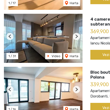
1
/
17
Harta
4 camere
subteran
369,900
Apartament
Previous
Next
Iancu Nicol
Vezi
1
/
31
Video
Harta
Bloc bout
Polona
339,900
Apartament
Previous
Next
Dorobanti, 
Vezi
1
/
16
Harta