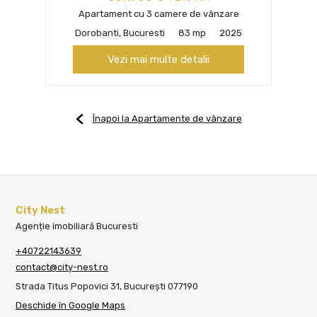
Apartament cu 3 camere de vânzare
Dorobanti, Bucuresti
83 mp
2025
Vezi mai multe detalii
Înapoi la Apartamente de vânzare
City Nest
Agenție imobiliară Bucuresti
+40722143639
contact@city-nest.ro
Strada Titus Popovici 31, București 077190
Deschide în Google Maps