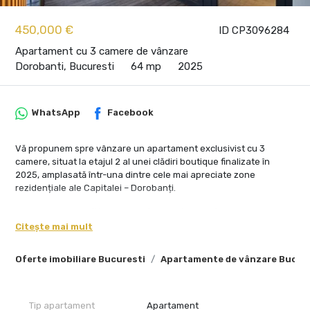
450,000 €
ID CP3096284
Apartament cu 3 camere de vânzare
Dorobanti, Bucuresti
64 mp
2025
WhatsApp
Facebook
Vă propunem spre vânzare un apartament exclusivist cu 3
camere, situat la etajul 2 al unei clădiri boutique finalizate în
2025, amplasată într-una dintre cele mai apreciate zone
rezidențiale ale Capitalei – Dorobanți.
Proprietatea se află pe o stradă liniștită, cu trafic auto redus, într-
un cadru urban discret și elegant. Regimul mic de înălțime al
Citește mai mult
clădirii și numărul extrem de redus de unități locative oferă un
nivel ridicat de intimitate, rar întâlnit în construcțiile noi din
Oferte imobiliare Bucuresti
Apartamente de vânzare Bucur
această zonă.
Clădirea are regim de înălțime P+2E+M și cuprinde doar 3 unități
locative:
Tip apartament
Apartament