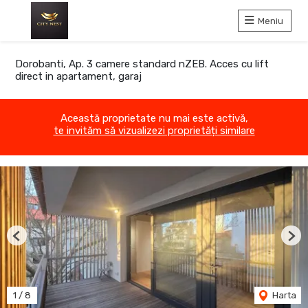
Meniu
Dorobanti, Ap. 3 camere standard nZEB. Acces cu lift
direct in apartament, garaj
Această proprietate nu mai este activă,
te invităm să vizualizezi proprietăți similare
Previous
Nex
1
/
8
Harta