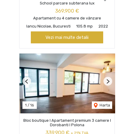
School parcare subterana lux
369,900 €
Apartament cu 4 camere de vânzare
Iancu Nicolae, Bucuresti
105.8 mp
2022
Vezi mai multe detalii
Previous
Next
1
/
16
Harta
Bloc boutique I Apartament premium 3 camere I
Dorobanti I Polona
339,900 €
+ 21% TVA