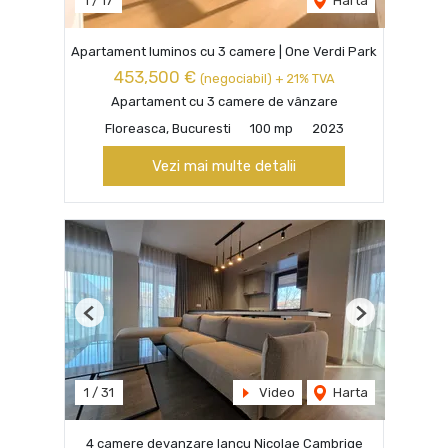
1
/
17
Harta
Apartament luminos cu 3 camere | One Verdi Park
453,500 €
(negociabil) + 21% TVA
Apartament cu 3 camere de vânzare
Floreasca, Bucuresti
100 mp
2023
Vezi mai multe detalii
Previous
Next
1
/
31
Video
Harta
4 camere devanzare Iancu Nicolae Cambrige