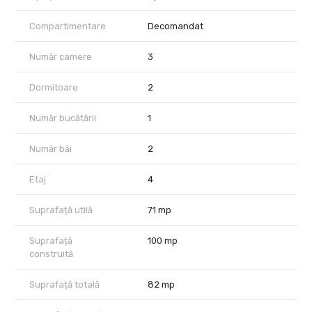
Piscină interioară de 18 metri, perfectă pentru înot sau momente
de destindere
Compartimentare
Decomandat
Grădină urbană de 240 mp, un colț verde pentru relaxare sau
Număr camere
3
socializare
Centru de fitness complet echipat, ideal pentru menținerea unui
Dormitoare
2
stil de viață activ
Număr bucătării
1
Design interior elegant și finisaje premium:
Număr băi
2
Coridoare atent iluminate pentru o atmosferă caldă și primitoare
Riflaje ceramice și uși Filomuro pentru un design sofisticat
Etaj
4
Aer condiționat Daikin integrat în tavane pentru confort maxim și
Suprafață utilă
71 mp
estetică impecabilă
Finisaje premium, cu detalii rafinate din lemn de esență nobilă
Suprafață
100 mp
Hawwoods și aparataje de la Bticino
construită
Apartamente cu 3 camere:
Suprafață totală
82 mp
Suprafațe între 100 mp și 220 mp construiți