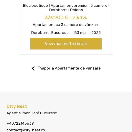
Bloc boutique I Apartament premium 3 camere I
Dorobanti I Polona
339,900 €
+ 21% TVA
Apartament cu 3 camere de vânzare
Dorobanti, Bucuresti
83 mp
2025
Vezi mai multe detalii
Înapoi la Apartamente de vânzare
City Nest
Agenție imobiliară Bucuresti
+40722143639
contact@city-nest.ro