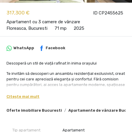
317,300 €
ID CP2455625
Apartament cu 3 camere de vânzare
Floreasca, Bucuresti
71 mp
2025
WhatsApp
Facebook
Descoperă un stil de viață rafinat în inima orașului
Te invităm să descoperi un ansamblu rezidențial exclusivist, creat
pentru cei care apreciază eleganța și confortul. Fără comision
pentru cumpărători, ai acces la apartamente moderne, spațioase
și atent finisate, într-o clădire impresionantă cu facilități premium.
Citește mai mult
Facilități de top pentru un stil de viață sofisticat:
Oferte imobiliare Bucuresti
Apartamente de vânzare Bucur
Lobby impresionant de 7 metri înălțime, ideal pentru întâlniri,
networking sau momente de relaxare
Două lifturi dedicate fiecărei scări, pentru acces rapid și eficient
Tip apartament
Apartament