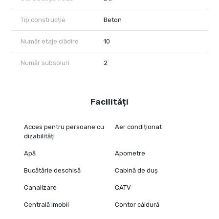
Tip construcție
Beton
Număr etaje clădire
10
Număr subsoluri
2
Facilități
Acces pentru persoane cu
Aer condiționat
dizabilități
Apă
Apometre
Bucătărie deschisă
Cabină de duș
Canalizare
CATV
Centrală imobil
Contor căldură