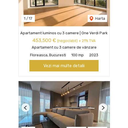
1
/
17
Harta
Apartament luminos cu 3 camere | One Verdi Park
453,500 €
(negociabil) + 21% TVA
Apartament cu 3 camere de vânzare
Floreasca, Bucuresti
100 mp
2023
Vezi mai multe detalii
Previous
Next