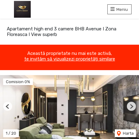
Meniu
Apartament high end 3 camere BHB Avenue I Zona
Floreasca I View superb
Această proprietate nu mai este activă,
te invităm să vizualizezi proprietăți similare
Comision 0%
Previous
Nex
1
/
20
Harta