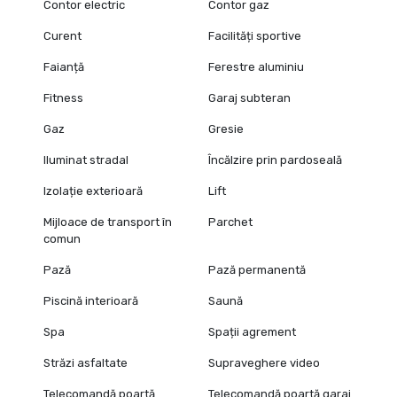
Contor electric
Contor gaz
Curent
Facilități sportive
Faianță
Ferestre aluminiu
Fitness
Garaj subteran
Gaz
Gresie
Iluminat stradal
Încălzire prin pardoseală
Izolație exterioară
Lift
Mijloace de transport în
Parchet
comun
Pază
Pază permanentă
Piscină interioară
Saună
Spa
Spații agrement
Străzi asfaltate
Supraveghere video
Telecomandă poartă
Telecomandă poartă garaj