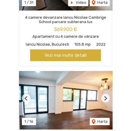
1
/
31
Video
Harta
4 camere devanzare Iancu Nicolae Cambrige
School parcare subterana lux
369,900 €
Apartament cu 4 camere de vânzare
Iancu Nicolae, Bucuresti
105.8 mp
2022
Vezi mai multe detalii
Previous
Next
1
/
16
Harta