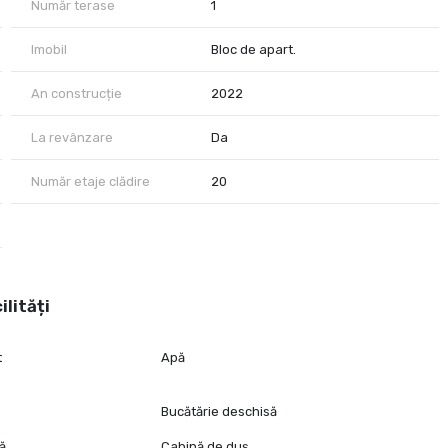
Număr terase
1
Imobil
Bloc de apart.
a City Nest va sta la dispozitie.
An construcție
2022
La revânzare
Da
Număr etaje clădire
20
ilități
t
Apă
Bucătărie deschisă
tă
Cabină de duș