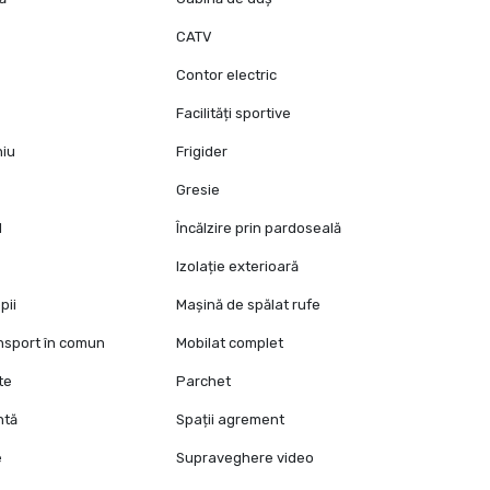
CATV
Contor electric
Facilități sportive
niu
Frigider
Gresie
l
Încălzire prin pardoseală
Izolație exterioară
pii
Mașină de spălat rufe
ansport în comun
Mobilat complet
te
Parchet
ntă
Spații agrement
e
Supraveghere video