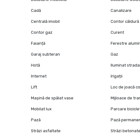
Cadă
Canalizare
Centrală imobil
Contor căldură
Contor gaz
Curent
Faianță
Ferestre alumi
Garaj subteran
Gaz
Hotă
Iluminat strada
Internet
Irigații
Lift
Loc de joacă co
Mașină de spălat vase
Mijloace de tr
Mobilat lux
Parcare bicicle
Pază
Pază permane
Străzi asfaltate
Străzi betonat