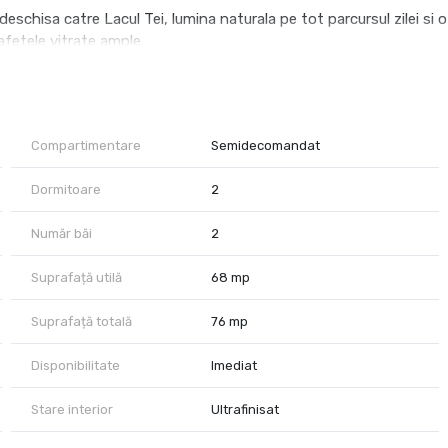
deschisa catre Lacul Tei, lumina naturala pe tot parcursul zilei si o
fetele vitrate ample.
d si luminos, completat de terasa cu panorama asupra orasului si
eala si standarde moderne de confort specifice proiectelor
Compartimentare
Semidecomandat
Dormitoare
2
titie, fiind exploatat in prezent in regim short-term rental, cu
Număr băi
2
entru arhitectura contemporana, standardele ridicate de executie
Suprafață utilă
68 mp
Suprafață totală
76 mp
Disponibilitate
Imediat
Stare interior
Ultrafinisat