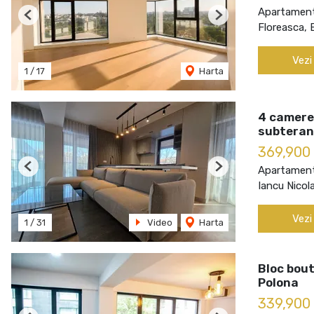
Apartament
Previous
Next
Floreasca, 
Vezi
1
/
17
Harta
4 camere
subteran
369,900
Apartament
Previous
Next
Iancu Nicol
Vezi
1
/
31
Video
Harta
Bloc bout
Polona
339,900