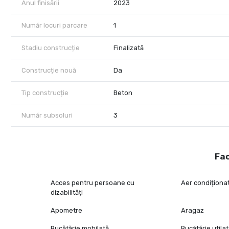
Anul finisării
2023
Achizitia se realizeaza cu comision 0% pentru cumparator.
Număr locuri parcare
1
Pentru detalii suplimentare si programarea unei vizionari, echip
Stadiu construcție
Finalizată
Construcție nouă
Da
Tip construcție
Beton
Număr subsoluri
3
Fac
Acces pentru persoane cu
Aer condiționa
dizabilități
Apometre
Aragaz
Bucătărie mobilată
Bucătărie utila