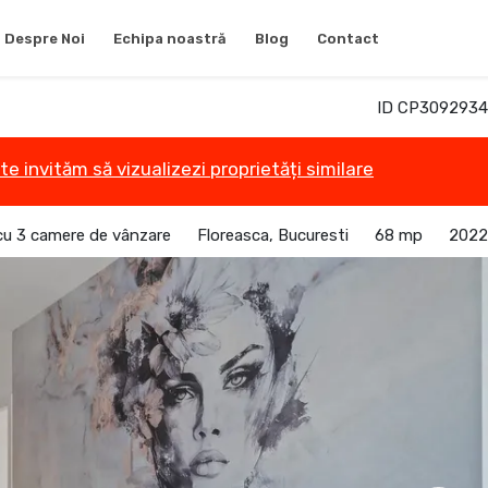
Despre Noi
Echipa noastră
Blog
Contact
ID CP3092934
te invităm să vizualizezi proprietăți similare
u 3 camere de vânzare
Floreasca, Bucuresti
68 mp
2022