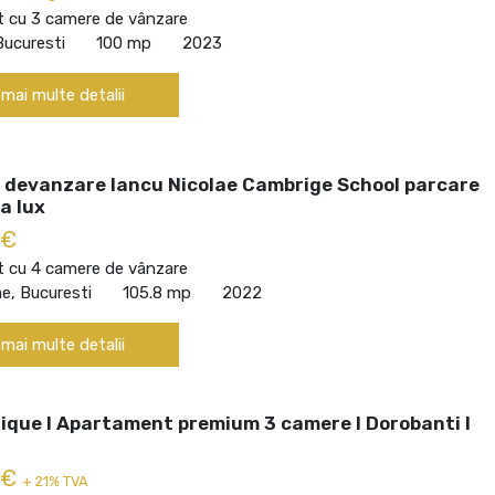
 cu 3 camere de vânzare
Bucuresti
100 mp
2023
 mai multe detalii
 devanzare Iancu Nicolae Cambrige School parcare
a lux
 €
 cu 4 camere de vânzare
ae, Bucuresti
105.8 mp
2022
 mai multe detalii
ique I Apartament premium 3 camere I Dorobanti I
 €
+ 21% TVA