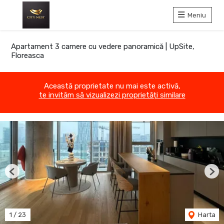
Meniu
Apartament 3 camere cu vedere panoramică | UpSite,
Floreasca
Această proprietate nu mai este activă,
te invităm să vizualizezi proprietăți similare
Previous
Nex
1
/
23
Harta