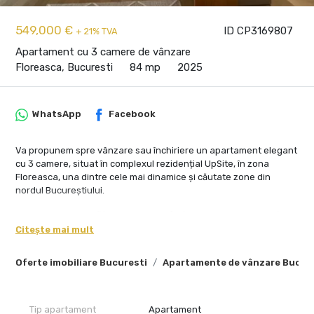
549,000 €
ID CP3169807
+ 21% TVA
Apartament cu 3 camere de vânzare
Floreasca, Bucuresti
84 mp
2025
WhatsApp
Facebook
Va propunem spre vânzare sau închiriere un apartament elegant
cu 3 camere, situat în complexul rezidențial UpSite, în zona
Floreasca, una dintre cele mai dinamice și căutate zone din
nordul Bucureștiului.
Apartamentul se află la etajul 11 și oferă o vedere panoramică
spectaculoasă, spații luminoase și o compartimentare eficientă,
Citește mai mult
potrivită pentru un stil de viață urban, confortabil și rafinat.
Oferte imobiliare Bucuresti
Apartamente de vânzare Bucur
Proprietatea are o suprafață utilă de 84 mp, la care se adaugă o
terasă generoasă de 17 mp, ideală pentru relaxare, cafeaua de
dimineață sau seri liniștite cu vedere asupra orașului. Zona de zi
este deschisă și aerisită, cu living, dining și bucătărie open-space,
Tip apartament
Apartament