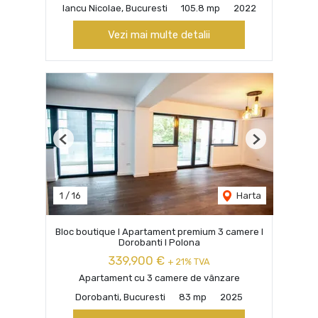
Iancu Nicolae, Bucuresti
105.8 mp
2022
Vezi mai multe detalii
Previous
Next
1
/
16
Harta
Bloc boutique I Apartament premium 3 camere I
Dorobanti I Polona
339,900 €
+ 21% TVA
Apartament cu 3 camere de vânzare
Dorobanti, Bucuresti
83 mp
2025