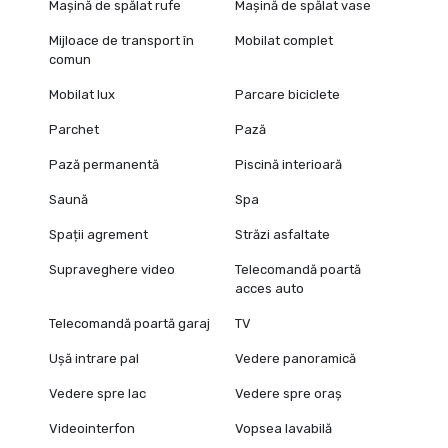
Mașină de spălat rufe
Mașină de spălat vase
Mijloace de transport în
Mobilat complet
comun
Mobilat lux
Parcare biciclete
Parchet
Pază
Pază permanentă
Piscină interioară
Saună
Spa
Spații agrement
Străzi asfaltate
Supraveghere video
Telecomandă poartă
acces auto
Telecomandă poartă garaj
TV
Ușă intrare pal
Vedere panoramică
Vedere spre lac
Vedere spre oraș
Videointerfon
Vopsea lavabilă