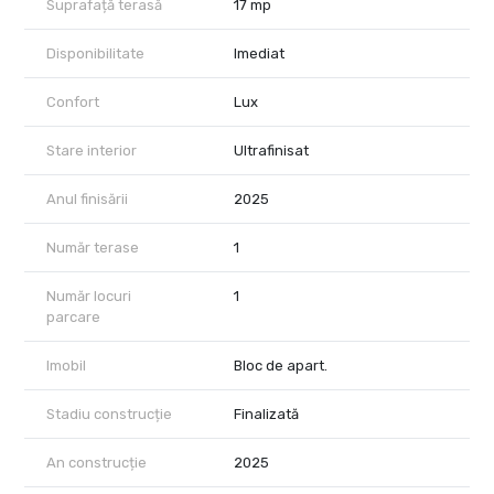
Suprafață terasă
17 mp
Disponibilitate
Imediat
Confort
Lux
Stare interior
Ultrafinisat
Anul finisării
2025
Număr terase
1
Număr locuri
1
parcare
Imobil
Bloc de apart.
Stadiu construcție
Finalizată
An construcție
2025