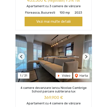
453,500 €
(negociabil) + 21% TVA
Apartament cu 3 camere de vânzare
Floreasca, Bucuresti
100 mp
2023
Vezi mai multe detalii
Previous
Next
1
/
31
Video
Harta
4 camere devanzare Iancu Nicolae Cambrige
School parcare subterana lux
369,900 €
Apartament cu 4 camere de vânzare