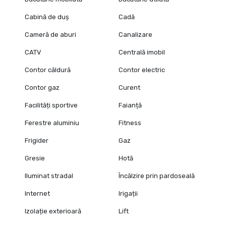
Cabină de duș
Cadă
Cameră de aburi
Canalizare
CATV
Centrală imobil
Contor căldură
Contor electric
Contor gaz
Curent
Facilități sportive
Faianță
Ferestre aluminiu
Fitness
Frigider
Gaz
Gresie
Hotă
Iluminat stradal
Încălzire prin pardoseală
Internet
Irigații
Izolație exterioară
Lift