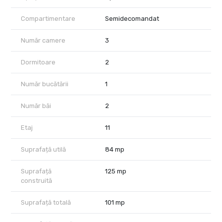
complet mobilată și utilată. Apartamentul include 2 dormitoare, 2
băi și multiple spații de depozitare integrate.
Compartimentare
Semidecomandat
Locuința se predă complet mobilată și utilată, cu finisaje premium,
încălzire prin pardoseală, aer condiționat, bucătărie complet
Număr camere
3
echipată, mașină de spălat rufe, mașină de spălat vase și toate
dotările necesare pentru mutare imediată.
Dormitoare
2
Complexul UpSite oferă rezidenților acces la facilități premium:
Număr bucătării
1
sală de fitness, două piscine interioare, jacuzzi, saună, spa și o
grădină interioară, un avantaj rar pentru locuirea urbană în zona
Floreasca.
Număr băi
2
Poziționarea este excelentă: stația de metrou Aurel Vlaicu se
Etaj
11
află la aproximativ 5 minute de mers pe jos, iar Promenada Mall
este în imediata apropiere, cu restaurante, cafenele,
Suprafață utilă
84 mp
supermarketuri și servicii premium.
În preț sunt incluse un loc de parcare subteran și o boxă de
Suprafață
125 mp
depozitare.
construită
La prețul afișat se adaugă TVA.
Suprafață totală
101 mp