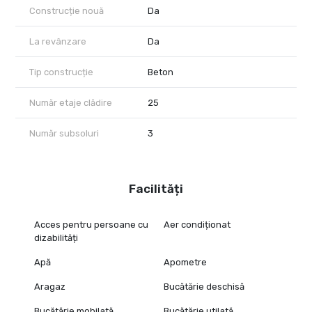
Construcție nouă
Da
La revânzare
Da
Tip construcție
Beton
Număr etaje clădire
25
Număr subsoluri
3
Facilități
Acces pentru persoane cu
Aer condiționat
dizabilități
Apă
Apometre
Aragaz
Bucătărie deschisă
Bucătărie mobilată
Bucătărie utilată