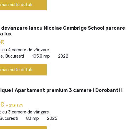
 mai multe detalii
 devanzare Iancu Nicolae Cambrige School parcare
a lux
 €
 cu 4 camere de vânzare
ae, Bucuresti
105.8 mp
2022
 mai multe detalii
ique I Apartament premium 3 camere I Dorobanti I
 €
+ 21% TVA
 cu 3 camere de vânzare
Bucuresti
83 mp
2025