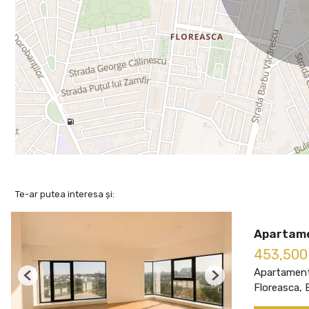
Te-ar putea interesa și:
Apartame
453,50
Apartament
Previous
Next
Floreasca, 