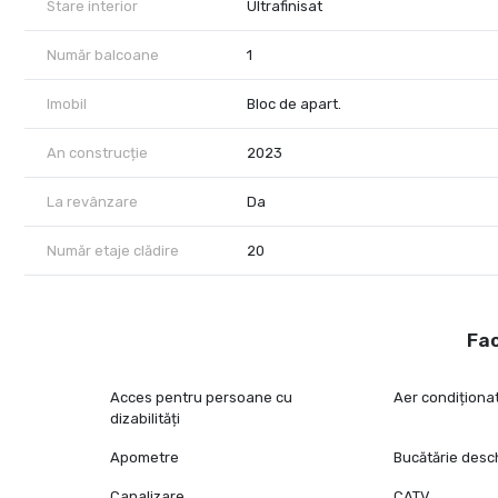
Stare interior
Ultrafinisat
Număr balcoane
1
Imobil
Bloc de apart.
An construcție
2023
La revânzare
Da
Număr etaje clădire
20
Fac
Acces pentru persoane cu
Aer condiționa
dizabilități
Apometre
Bucătărie desc
Canalizare
CATV