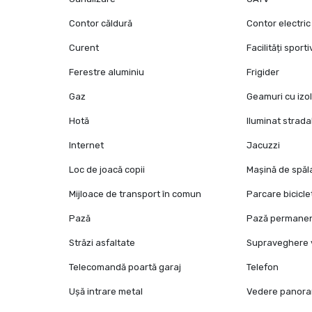
Contor căldură
Contor electric
Curent
Facilități sport
Ferestre aluminiu
Frigider
Gaz
Geamuri cu izol
Hotă
Iluminat strada
Internet
Jacuzzi
Loc de joacă copii
Mașină de spăl
Mijloace de transport în comun
Parcare bicicle
Pază
Pază permane
Străzi asfaltate
Supraveghere 
Telecomandă poartă garaj
Telefon
Ușă intrare metal
Vedere panora