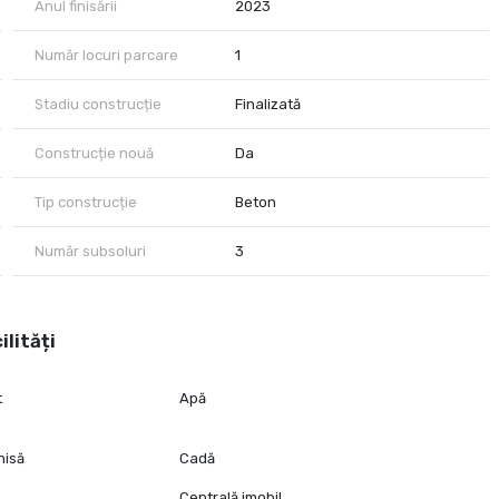
Anul finisării
2023
Număr locuri parcare
1
Stadiu construcție
Finalizată
Construcție nouă
Da
Tip construcție
Beton
Număr subsoluri
3
ilități
t
Apă
hisă
Cadă
Centrală imobil