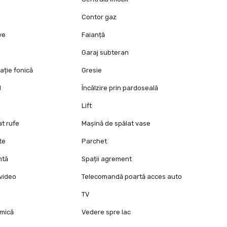
Contor gaz
ive
Faianță
Garaj subteran
ație fonică
Gresie
l
Încălzire prin pardoseală
Lift
at rufe
Mașină de spălat vase
te
Parchet
ntă
Spații agrement
video
Telecomandă poartă acces auto
TV
mică
Vedere spre lac