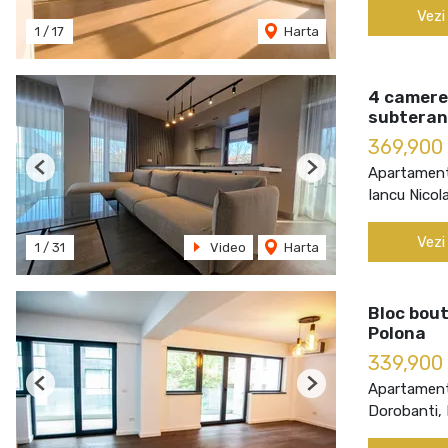
Vezi
1
/
17
Harta
4 camere
subteran
369,900
Apartament
Previous
Next
Iancu Nicol
Vezi
1
/
31
Video
Harta
Bloc bout
Polona
339,900
Apartament
Previous
Next
Dorobanti, 