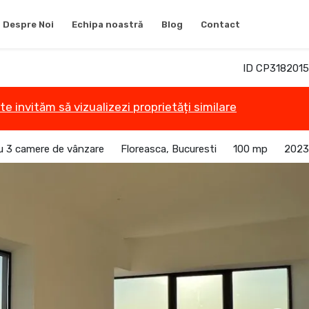
Despre Noi
Echipa noastră
Blog
Contact
ID CP3182015
te invităm să vizualizezi proprietăți similare
 3 camere de vânzare
Floreasca, Bucuresti
100 mp
2023