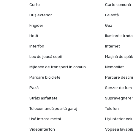
Curte
Curte comună
Duș exterior
Faianță
Frigider
Gaz
Hotă
Iluminat strada
Interfon
Internet
Loc de joacă copii
Mașină de spăl
Mijloace de transport în comun
Nemobilat
Parcare biciclete
Parcare desch
Pază
Senzor de fum
Străzi asfaltate
Supraveghere 
Telecomandă poartă garaj
Telefon
Ușă intrare metal
Uși interior cel
Videointerfon
Vopsea lavabil