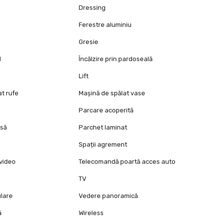
Dressing
Ferestre aluminiu
Gresie
l
Încălzire prin pardoseală
Lift
at rufe
Mașină de spălat vase
Parcare acoperită
isă
Parchet laminat
Spații agrement
video
Telecomandă poartă acces auto
TV
ulare
Vedere panoramică
ă
Wireless