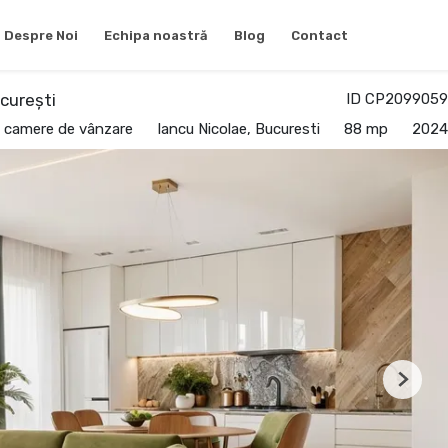
Despre Noi
Echipa noastră
Blog
Contact
curești
ID CP2099059
 camere de vânzare
Iancu Nicolae, Bucuresti
88 mp
2024
Next