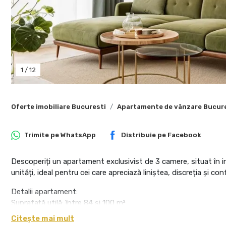
1
/
12
Oferte imobiliare Bucuresti
Apartamente de vânzare Bucur
Trimite pe
WhatsApp
Distribuie pe
Facebook
Descoperiți un apartament exclusivist de 3 camere, situat în i
unități, ideal pentru cei care apreciază liniștea, discreția și con
Detalii apartament:
Suprafață utilă: între 84 și 100 m²
Preț: de la 225.000 € + TVA
Citește mai mult
Camere: 3 camere, disponibile în trei variante distincte