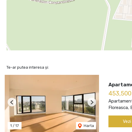
Te-ar putea interesa și:
Apartame
453,50
Apartament
Previous
Next
Floreasca, 
Vezi
1
/
17
Harta