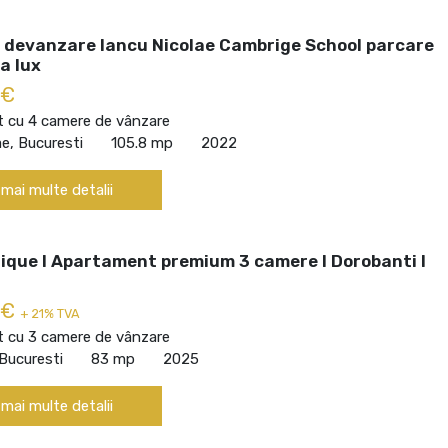
 devanzare Iancu Nicolae Cambrige School parcare
a lux
 €
 cu 4 camere de vânzare
ae, Bucuresti
105.8 mp
2022
 mai multe detalii
ique I Apartament premium 3 camere I Dorobanti I
 €
+ 21% TVA
 cu 3 camere de vânzare
Bucuresti
83 mp
2025
 mai multe detalii