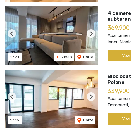
4 camere
subteran
369,900
Apartament
Previous
Next
Iancu Nicol
Vezi
1
/
31
Video
Harta
Bloc bout
Polona
339,900
Apartament
Previous
Next
Dorobanti, 
Vezi
1
/
16
Harta