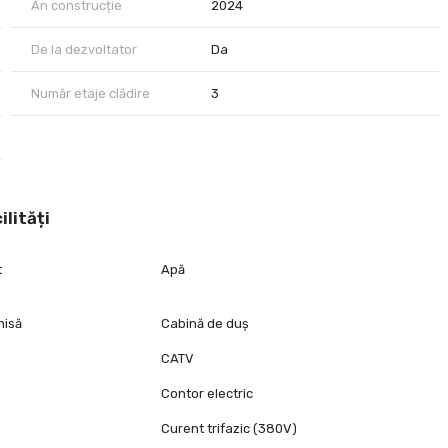
An construcție
2024
De la dezvoltator
Da
ordul capitalei!
aveti inca pozbiliatatea sa va personalizati apartamentul)
Număr etaje clădire
3
ilități
t
Apă
hisă
Cabină de duș
CATV
Contor electric
Curent trifazic (380V)