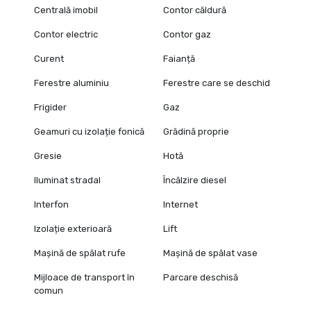
Centrală imobil
Contor căldură
Contor electric
Contor gaz
Curent
Faianță
Ferestre aluminiu
Ferestre care se deschid
Frigider
Gaz
Geamuri cu izolație fonică
Grădină proprie
Gresie
Hotă
Iluminat stradal
Încălzire diesel
Interfon
Internet
Izolație exterioară
Lift
Mașină de spălat rufe
Mașină de spălat vase
Mijloace de transport în
Parcare deschisă
comun