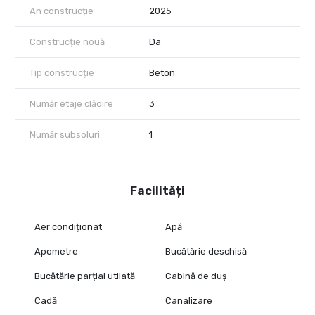
An construcție
2025
Construcție nouă
Da
Tip construcție
Beton
Număr etaje clădire
3
Număr subsoluri
1
Facilități
Aer condiționat
Apă
Apometre
Bucătărie deschisă
Bucătărie parțial utilată
Cabină de duș
Cadă
Canalizare