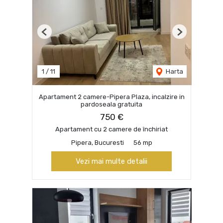
Previous
Next
1
/
11
Harta
Apartament 2 camere-Pipera Plaza, incalzire in
pardoseala gratuita
750 €
Apartament cu 2 camere de închiriat
Pipera, Bucuresti
56 mp
Vezi mai multe detalii