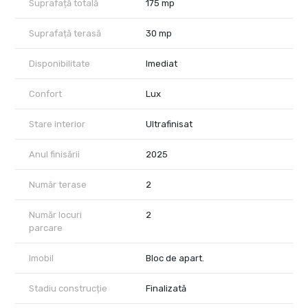
Suprafață totală
175 mp
Suprafață terasă
30 mp
Disponibilitate
Imediat
Confort
Lux
Stare interior
Ultrafinisat
Anul finisării
2025
Număr terase
2
Număr locuri
2
parcare
Imobil
Bloc de apart.
Stadiu construcție
Finalizată