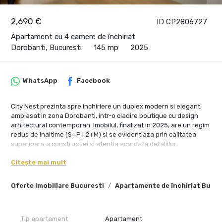
2,690 €
ID CP2806727
Apartament cu 4 camere de închiriat
Dorobanti, Bucuresti
145 mp
2025
WhatsApp
Facebook
City Nest prezinta spre inchiriere un duplex modern si elegant,
amplasat in zona Dorobanti, intr-o cladire boutique cu design
arhitectural contemporan. Imobilul, finalizat in 2025, are un regim
redus de inaltime (S+P+2+M) si se evidentiaza prin calitatea
superioara a constructiei si atentia acordata detaliilor.
Proprietatea este dispusa pe trei niveluri – parter, etaj 1 si subsol
Citește mai mult
– oferind o suprafata utila de 167 mp, completata de o curte de
49 mp si doua locuri de parcare situate la exterior.
Oferte imobiliare Bucuresti
Apartamente de închiriat Bucur
Compartimentarea functionala include un living generos,
bucatarie, trei dormitoare, trei bai, doua terase si o curte privata,
creand un spatiu versatil si primitor.
Tip apartament
Apartament