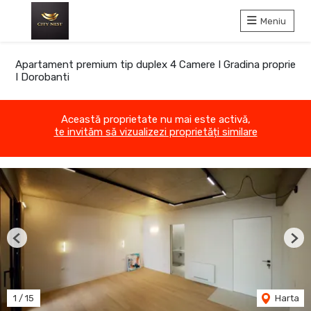
Meniu
Apartament premium tip duplex 4 Camere I Gradina proprie
I Dorobanti
Această proprietate nu mai este activă,
te invităm să vizualizezi proprietăți similare
Previous
Nex
1
/
15
Harta