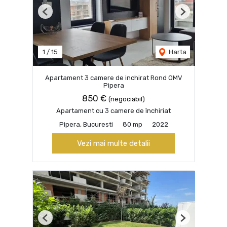
Previous
Next
1
/
15
Harta
Apartament 3 camere de inchirat Rond OMV
Pipera
850 €
(negociabil)
Apartament cu 3 camere de închiriat
Pipera, Bucuresti
80 mp
2022
Vezi mai multe detalii
Previous
Next