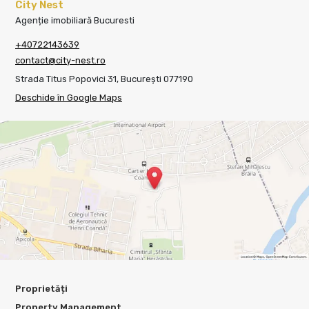
City Nest
Agenție imobiliară Bucuresti
+40722143639
contact@city-nest.ro
Strada Titus Popovici 31, București 077190
Deschide în Google Maps
Proprietăți
Property Management