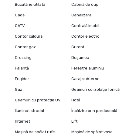
Bucătărie utilată
Cabină de duș
Cadă
Canalizare
CATV
Centrală imobil
Contor căldură
Contor electric
Contor gaz
Curent
Dressing
Dușumea
Faianță
Ferestre aluminiu
Frigider
Garaj subteran
Gaz
Geamuri cu izolație fonică
Geamuri cu protecție UV
Hotă
Iluminat stradal
Încălzire prin pardoseală
Internet
Lift
Mașină de spălat rufe
Mașină de spălat vase