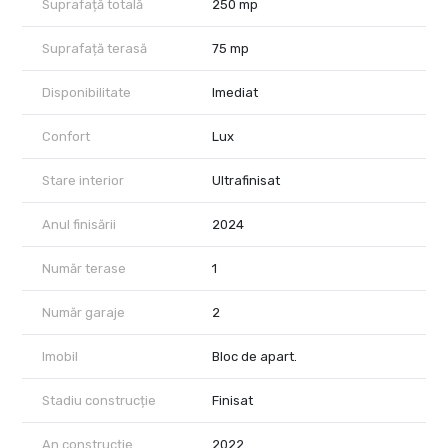
Suprafață totală
250 mp
acestei proprietăți unice.
Suprafață terasă
75 mp
Disponibilitate
Imediat
Confort
Lux
Stare interior
Ultrafinisat
Anul finisării
2024
Număr terase
1
Număr garaje
2
Imobil
Bloc de apart.
Stadiu construcție
Finisat
An construcție
2022