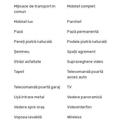
Mijloace de transport în
Mobilat complet
comun
Mobilat lux
Parchet
Pază
Pază permanentă
Pereți piatră naturală
Podele piatră naturală
Șemineu
Spații agrement
Străzi asfaltate
Supraveghere video
Tapet
Telecomandă poartă
acces auto
Telecomandă poartă garaj
TV
Ușă intrare metal
Vedere panoramică
Vedere spre oraș
Videointerfon
Vopsea lavabilă
Wireless