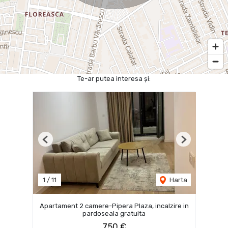
Te-ar putea interesa și:
Previous
Next
1
/
11
Harta
Apartament 2 camere-Pipera Plaza, incalzire in
pardoseala gratuita
750 €