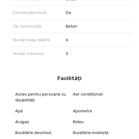
Construcție nouă
Da
Tip construcție
Beton
Număr etaje clădire
6
Număr subsoluri
2
Facilități
Acces pentru persoane cu
Aer condiționat
dizabilități
Apă
Apometre
Aragaz
Bideu
Bucătărie deschisă
Bucătărie mobilată