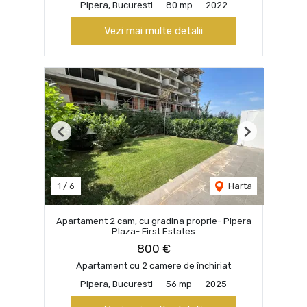
Pipera, Bucuresti
80 mp
2022
Vezi mai multe detalii
Previous
Next
1
/
6
Harta
Apartament 2 cam, cu gradina proprie- Pipera
Plaza- First Estates
800 €
Apartament cu 2 camere de închiriat
Pipera, Bucuresti
56 mp
2025