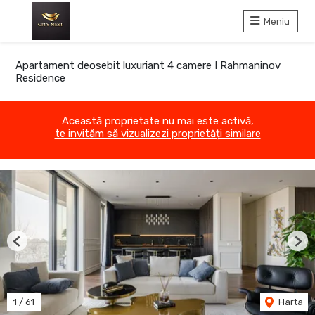
Meniu
Apartament deosebit luxuriant 4 camere I Rahmaninov
Residence
Această proprietate nu mai este activă,
te invităm să vizualizezi proprietăți similare
Previous
Nex
1
/
61
Harta