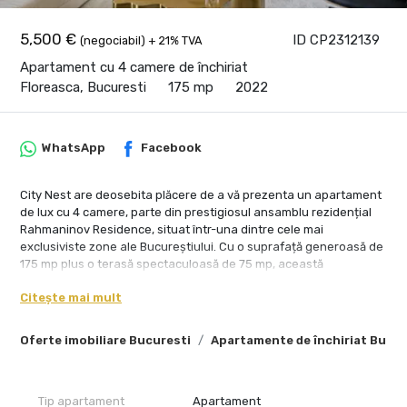
5,500 €
ID CP2312139
(negociabil) + 21% TVA
Apartament cu 4 camere de închiriat
Floreasca, Bucuresti
175 mp
2022
WhatsApp
Facebook
City Nest are deosebita plăcere de a vă prezenta un apartament
de lux cu 4 camere, parte din prestigiosul ansamblu rezidențial
Rahmaninov Residence, situat într-una dintre cele mai
exclusiviste zone ale Bucureștiului. Cu o suprafață generoasă de
175 mp plus o terasă spectaculoasă de 75 mp, această
proprietate redefinește standardele de confort și eleganță,
Citește mai mult
oferind o priveliște neobstrucționată asupra Parcului Verdi și
Lacului Floreasca.
Oferte imobiliare Bucuresti
Apartamente de închiriat Bucur
Acest apartament, proaspăt amenajat și la prima închiriere, este
echipat până în cel mai mic detaliu cu cele mai moderne dotări,
reflectând un nivel de rafinament rar întâlnit. Locuința dispune
de finisaje de cea mai înaltă calitate, îmbinând armonios luxul cu
Tip apartament
Apartament