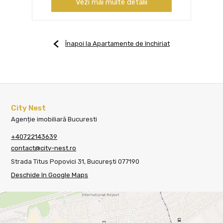
Vezi mai multe detalii
Înapoi la Apartamente de închiriat
City Nest
Agenție imobiliară Bucuresti
+40722143639
contact@city-nest.ro
Strada Titus Popovici 31, București 077190
Deschide în Google Maps