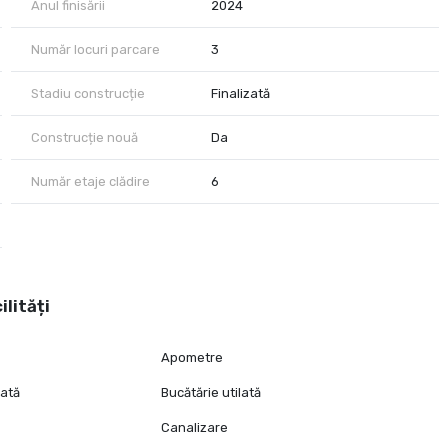
Anul finisării
2024
Număr locuri parcare
3
Stadiu construcție
Finalizată
Construcție nouă
Da
Număr etaje clădire
6
ilități
Apometre
lată
Bucătărie utilată
Canalizare