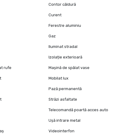
Contor căldură
Curent
Ferestre aluminiu
Gaz
Iluminat stradal
Izolație exterioară
at rufe
Mașină de spălat vase
t
Mobilat lux
Pază permanentă
t
Străzi asfaltate
Telecomandă poartă acces auto
Ușă intrare metal
raș
Videointerfon