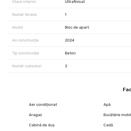
Stare interior
Ultrafinisat
Număr terase
1
Imobil
Bloc de apart.
An construcție
2024
Tip construcție
Beton
Număr subsoluri
2
Fac
Aer condiționat
Apă
Aragaz
Bucătărie mobi
Cabină de duș
Cadă