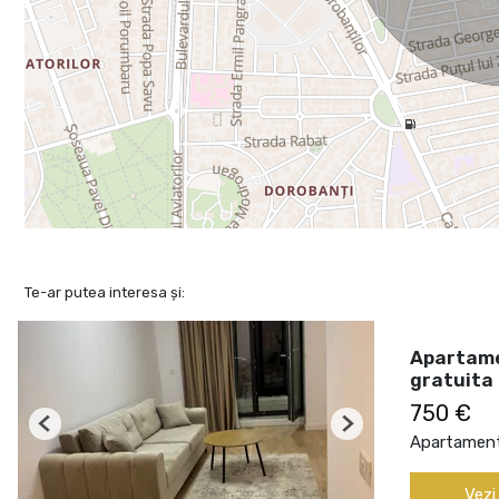
Te-ar putea interesa și:
Apartame
gratuita
750 €
Previous
Next
Apartament 
Vezi