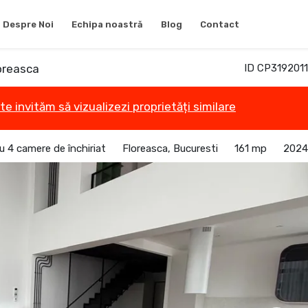
Despre Noi
Echipa noastră
Blog
Contact
loreasca
ID CP3192011
te invităm să vizualizezi proprietăți similare
 4 camere de închiriat
Floreasca, Bucuresti
161 mp
2024