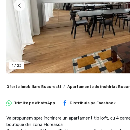
Previous
1
/
23
Oferte imobiliare Bucuresti
Apartamente de închiriat Bucur
Trimite pe
WhatsApp
Distribuie pe
Facebook
Va propunem spre închiriere un apartament tip loft, cu 4 camer
boutique din zona Floreasca.