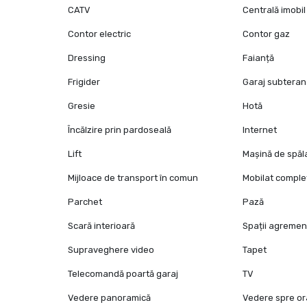
CATV
Centrală imobil
Contor electric
Contor gaz
Dressing
Faianță
Frigider
Garaj subteran
Gresie
Hotă
Încălzire prin pardoseală
Internet
Lift
Mașină de spăl
Mijloace de transport în comun
Mobilat comple
Parchet
Pază
Scară interioară
Spații agremen
Supraveghere video
Tapet
Telecomandă poartă garaj
TV
Vedere panoramică
Vedere spre o