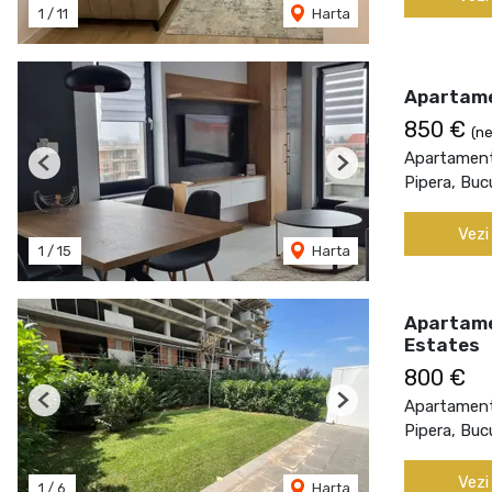
1
/
11
Harta
Apartame
850 €
(ne
Apartament 
Previous
Next
Pipera, Buc
Vezi
1
/
15
Harta
Apartamen
Estates
800 €
Apartament 
Previous
Next
Pipera, Buc
Vezi
1
/
6
Harta