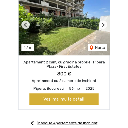
Previous
Next
1
/
6
Harta
Apartament 2 cam, cu gradina proprie- Pipera
Plaza- First Estates
800 €
Apartament cu 2 camere de închiriat
Pipera, Bucuresti
56 mp
2025
Vezi mai multe detalii
Înapoi la Apartamente de închiriat