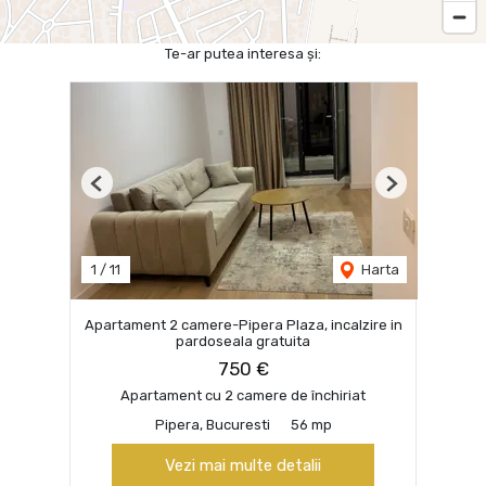
Te-ar putea interesa și:
Previous
Next
1
/
11
Harta
Apartament 2 camere-Pipera Plaza, incalzire in
pardoseala gratuita
750 €
Apartament cu 2 camere de închiriat
Pipera, Bucuresti
56 mp
Vezi mai multe detalii