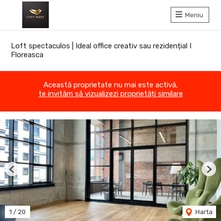
Meniu
Loft spectaculos | Ideal office creativ sau rezidențial I
Floreasca
Această proprietate nu mai este activă,
te invităm să vizualizezi proprietăți similare
Previous
Nex
1
/
20
Harta