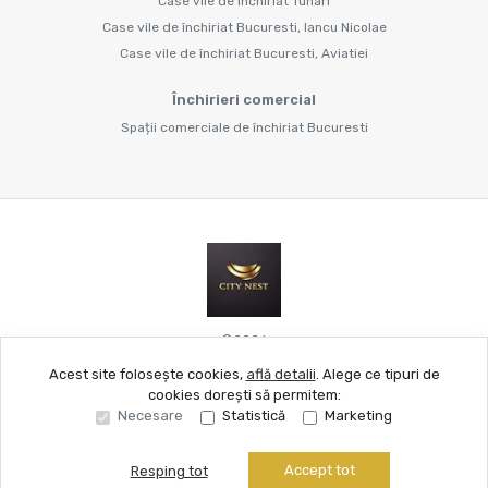
Case vile de închiriat Tunari
Case vile de închiriat Bucuresti, Iancu Nicolae
Case vile de închiriat Bucuresti, Aviatiei
Închirieri comercial
Spații comerciale de închiriat Bucuresti
©
2026
Acest site folosește cookies,
află detalii
.
Alege ce tipuri de
cookies dorești să permitem:
Site creat în
Necesare
Statistică
Marketing
Accept tot
Resping tot