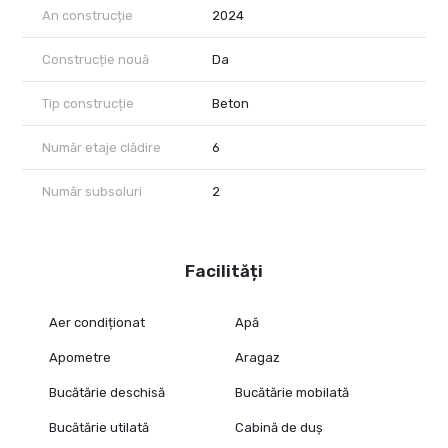
An construcție
2024
Construcție nouă
Da
Tip construcție
Beton
Număr etaje clădire
6
Număr subsoluri
2
Facilități
Aer condiționat
Apă
Apometre
Aragaz
Bucătărie deschisă
Bucătărie mobilată
Bucătărie utilată
Cabină de duș