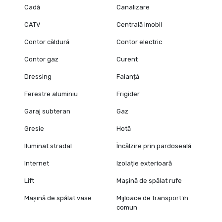
Cadă
Canalizare
CATV
Centrală imobil
Contor căldură
Contor electric
Contor gaz
Curent
Dressing
Faianță
Ferestre aluminiu
Frigider
Garaj subteran
Gaz
Gresie
Hotă
Iluminat stradal
Încălzire prin pardoseală
Internet
Izolație exterioară
Lift
Mașină de spălat rufe
Mașină de spălat vase
Mijloace de transport în
comun