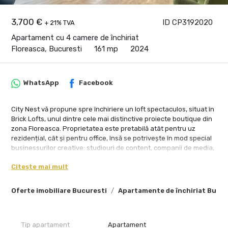
3,700 €
ID CP3192020
+ 21% TVA
Apartament cu 4 camere de închiriat
Floreasca, Bucuresti
161 mp
2024
WhatsApp
Facebook
City Nest vă propune spre închiriere un loft spectaculos, situat în
Brick Lofts, unul dintre cele mai distinctive proiecte boutique din
zona Floreasca. Proprietatea este pretabilă atât pentru uz
rezidențial, cât și pentru office, însă se potrivește în mod special
businessurilor creative: studiouri de content, companii de media,
agenții de branding, producție video, design, arhitectură sau
Citește mai mult
showroom privat.
Loftul este dispus pe două niveluri și oferă o suprafață utilă de
Oferte imobiliare Bucuresti
Apartamente de închiriat Bucur
161 mp, completată de o terasă generoasă de 40 mp. Zona de
living impresionează prin înălțimea de aproximativ 6 metri,
volumele deschise, lumina naturală și atmosfera industrial-
contemporană, greu de găsit în spațiile clasice de birouri.
Tip apartament
Apartament