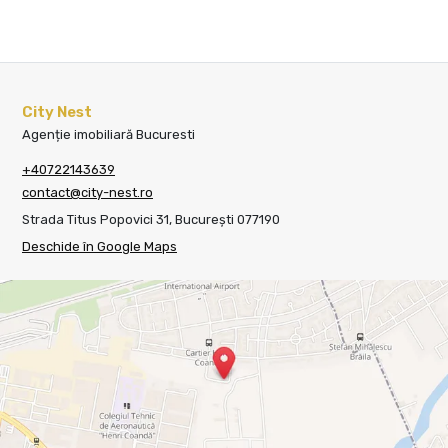
City Nest
Agenție imobiliară Bucuresti
+40722143639
contact@city-nest.ro
Strada Titus Popovici 31, București 077190
Deschide în Google Maps