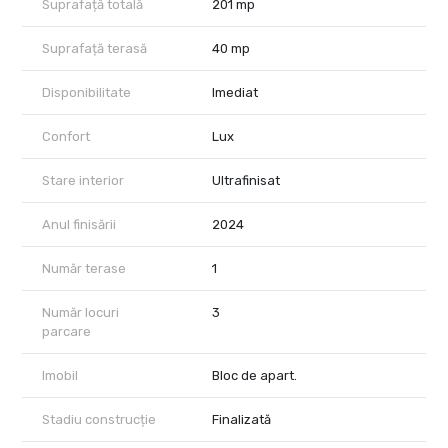
vizionări, echipa City Nest vă stă la dispoziție.
Suprafață totală
201 mp
Suprafață terasă
40 mp
Disponibilitate
Imediat
Confort
Lux
Stare interior
Ultrafinisat
Anul finisării
2024
Număr terase
1
Număr locuri
3
parcare
Imobil
Bloc de apart.
Stadiu construcție
Finalizată