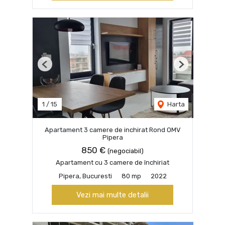
Previous
Next
1
/
15
Harta
Apartament 3 camere de inchirat Rond OMV
Pipera
850 €
(negociabil)
Apartament cu 3 camere de închiriat
Pipera, Bucuresti
80 mp
2022
Vezi mai multe detalii