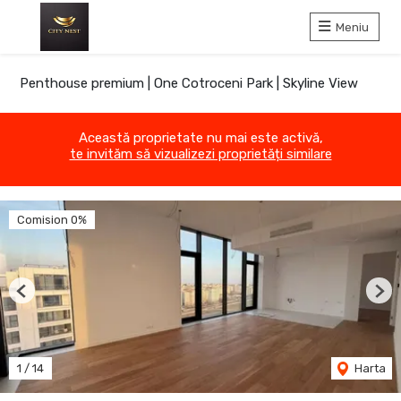
Meniu
Penthouse premium | One Cotroceni Park | Skyline View
Această proprietate nu mai este activă,
te invităm să vizualizezi proprietăți similare
Comision 0%
Previous
Nex
1
/
14
Harta