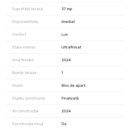
Gradina Botanica,
Eroilor,
Suprafață terasă
37 mp
si principalele artere centrale ale Capitalei.
Pretul listat nu include TVA de 21%.
Disponibilitate
Imediat
Comision 0% cumparator.
Confort
Lux
Pentru detalii suplimentare si programarea unei vizionari, echipa
City Nest va sta la dispozitie.
Stare interior
Ultrafinisat
Anul finisării
2024
Număr terase
1
Imobil
Bloc de apart.
Stadiu construcție
Finalizată
An construcție
2024
Construcție nouă
Da