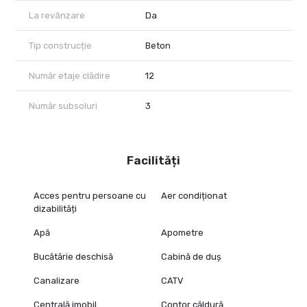
La revânzare
Da
Tip construcție
Beton
Număr etaje clădire
12
Număr subsoluri
3
Facilități
Acces pentru persoane cu
Aer condiționat
dizabilități
Apă
Apometre
Bucătărie deschisă
Cabină de duș
Canalizare
CATV
Centrală imobil
Contor căldură