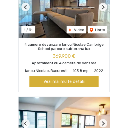
Previous
Next
1
/
31
Video
Harta
4 camere devanzare Iancu Nicolae Cambrige
School parcare subterana lux
369,900 €
Apartament cu 4 camere de vânzare
Iancu Nicolae, Bucuresti
105.8 mp
2022
Vezi mai multe detalii
Previous
Next