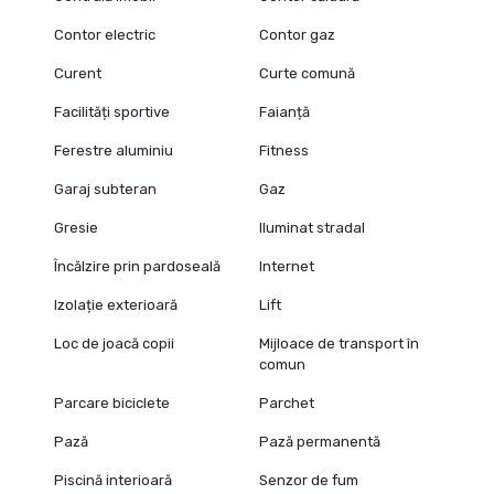
Contor electric
Contor gaz
Curent
Curte comună
Facilități sportive
Faianță
Ferestre aluminiu
Fitness
Garaj subteran
Gaz
Gresie
Iluminat stradal
Încălzire prin pardoseală
Internet
Izolație exterioară
Lift
Loc de joacă copii
Mijloace de transport în
comun
Parcare biciclete
Parchet
Pază
Pază permanentă
Piscină interioară
Senzor de fum