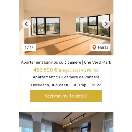
Previous
Next
1
/
17
Harta
Apartament luminos cu 3 camere | One Verdi Park
453,500 €
(negociabil) + 21% TVA
Apartament cu 3 camere de vânzare
Floreasca, Bucuresti
100 mp
2023
Vezi mai multe detalii