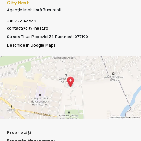
City Nest
Agenție imobiliară Bucuresti
+40722143639
contact@city-nest.ro
Strada Titus Popovici 31, București 077190
Deschide în Google Maps
Proprietăți
Property Management