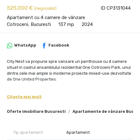
525,000 €
ID CP3131044
(negociabil)
Apartament cu 4 camere de vânzare
Cotroceni, Bucuresti
137 mp
2024
WhatsApp
Facebook
City Nest va propune spre vanzare un penthouse cu 4 camere
situat in cadrul ansamblului rezidential One Cotroceni Park, unul
dintre cele mai ample si moderne proiecte mixed-use dezvoltate
de One United Properties.
Situata la etaj superior, proprietatea beneficiaza de vedere
panoramica asupra orasului, lumina naturala pe tot parcursul
Citește mai mult
zilei si o atmosfera contemporana definita de suprafete vitrate
ample, terasa generoasa si finisaje premium, peste standardul
Oferte imobiliare Bucuresti
Apartamente de vânzare Bucur
apartamentelor clasice din proiect.
Zona de living cu bucatarie open-space creeaza un spatiu fluid si
elegant, ideal pentru un stil de viata urban si confortabil.
Tip apartament
Apartament
Compartimentarea eficienta face proprietatea potrivita atat