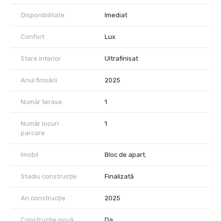
Disponibilitate
Imediat
Pretul afisat nu include TVA.
In pret sunt incluse un loc de parcare subteran, pozitionat langa
Confort
Lux
lift, precum si o boxa de depozitare de 3,3 mp.
Stare interior
Ultrafinisat
Achizitia se realizeaza cu comision 0% pentru cumparator.
Optional, se poate achizitiona statie de incarcare pentru masini
Anul finisării
2025
electrice.
Număr terase
1
Număr locuri
1
parcare
Imobil
Bloc de apart.
Stadiu construcție
Finalizată
An construcție
2025
Construcție nouă
Da