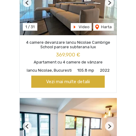
Previous
Next
1
/
31
Video
Harta
4 camere devanzare Iancu Nicolae Cambrige
School parcare subterana lux
369,900 €
Apartament cu 4 camere de vânzare
Iancu Nicolae, Bucuresti
105.8 mp
2022
Vezi mai multe detalii
Previous
Next