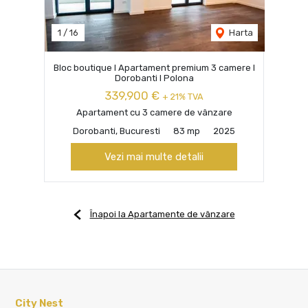
1
/
16
Harta
Bloc boutique I Apartament premium 3 camere I
Dorobanti I Polona
339,900 €
+ 21% TVA
Apartament cu 3 camere de vânzare
Dorobanti, Bucuresti
83 mp
2025
Vezi mai multe detalii
Înapoi la Apartamente de vânzare
City Nest