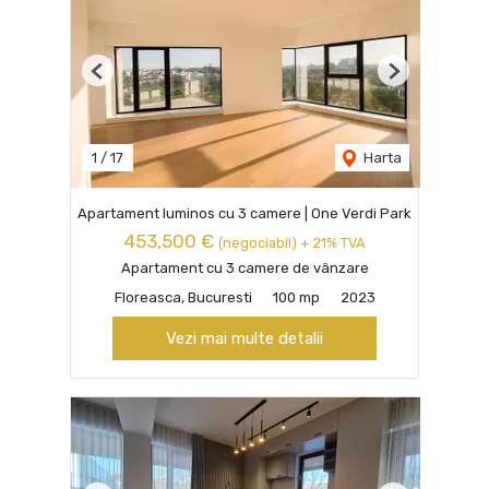
Previous
Next
1
/
17
Harta
Apartament luminos cu 3 camere | One Verdi Park
453,500 €
(negociabil) + 21% TVA
Apartament cu 3 camere de vânzare
Floreasca, Bucuresti
100 mp
2023
Vezi mai multe detalii