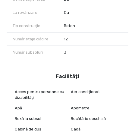
La revânzare
Da
Tip construcție
Beton
Număr etaje clădire
12
Număr subsoluri
3
Facilități
Acces pentru persoane cu
Aer condiționat
dizabilități
Apă
Apometre
Boxă la subsol
Bucătărie deschisă
Cabină de duș
Cadă