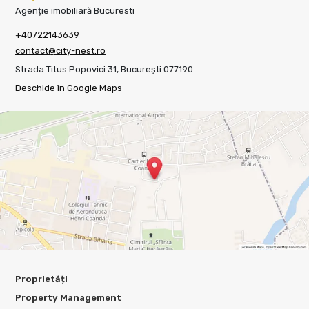
Agenție imobiliară Bucuresti
+40722143639
contact@city-nest.ro
Strada Titus Popovici 31, București 077190
Deschide în Google Maps
Proprietăți
Property Management