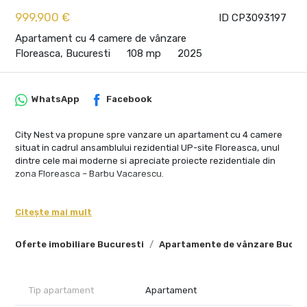
999,900 €
ID CP3093197
Apartament cu 4 camere de vânzare
Floreasca, Bucuresti
108 mp
2025
WhatsApp
Facebook
City Nest va propune spre vanzare un apartament cu 4 camere
situat in cadrul ansamblului rezidential UP-site Floreasca, unul
dintre cele mai moderne si apreciate proiecte rezidentiale din
zona Floreasca – Barbu Vacarescu.
Situata la etajul 8, proprietatea beneficiaza de vedere deschisa
catre lac, suprafete vitrate ample si lumina naturala pe tot
Citește mai mult
parcursul zilei, oferind un spatiu contemporan si foarte bine
echilibrat.
Oferte imobiliare Bucuresti
Apartamente de vânzare Bucur
Apartamentul are o suprafata utila de 108,1 mp si o suprafata
totala de 124 mp, terasa generoasa de 15,9 mp completand
foarte bine zona de living si oferind panorama deschisa asupra
Tip apartament
Apartament
orasului si a lacului.