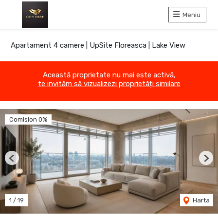
Meniu
Apartament 4 camere | UpSite Floreasca | Lake View
Această proprietate nu mai este activă,
te invităm să vizualizezi proprietăți similare
Comision 0%
Previous
Nex
1
/
19
Harta