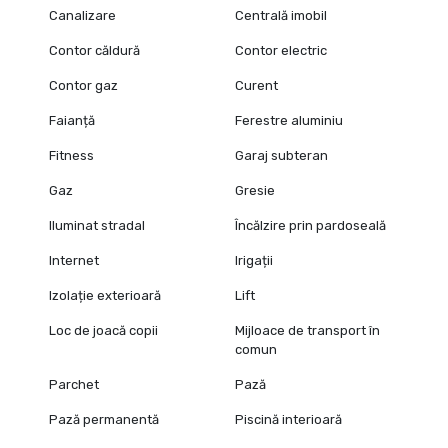
Canalizare
Centrală imobil
Contor căldură
Contor electric
Contor gaz
Curent
Faianță
Ferestre aluminiu
Fitness
Garaj subteran
Gaz
Gresie
Iluminat stradal
Încălzire prin pardoseală
Internet
Irigații
Izolație exterioară
Lift
Loc de joacă copii
Mijloace de transport în
comun
Parchet
Pază
Pază permanentă
Piscină interioară