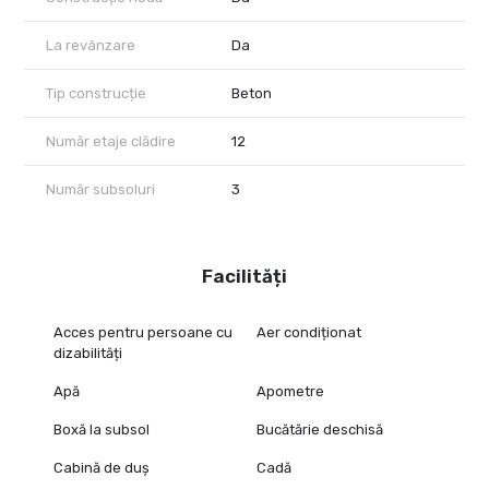
La revânzare
Da
Tip construcție
Beton
Număr etaje clădire
12
Număr subsoluri
3
Facilități
Acces pentru persoane cu
Aer condiționat
dizabilități
Apă
Apometre
Boxă la subsol
Bucătărie deschisă
Cabină de duș
Cadă