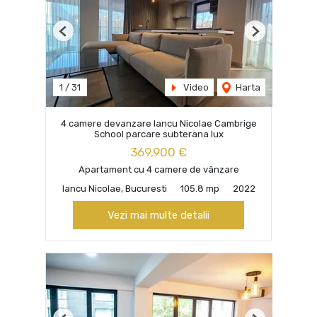
Previous
Next
1
/
31
Video
Harta
4 camere devanzare Iancu Nicolae Cambrige
School parcare subterana lux
369,900 €
Apartament cu 4 camere de vânzare
Iancu Nicolae, Bucuresti
105.8 mp
2022
Vezi mai multe detalii