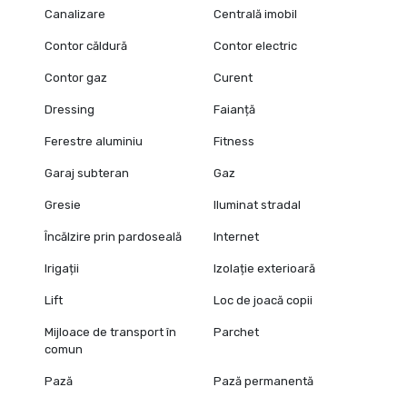
Canalizare
Centrală imobil
Contor căldură
Contor electric
Contor gaz
Curent
Dressing
Faianță
Ferestre aluminiu
Fitness
Garaj subteran
Gaz
Gresie
Iluminat stradal
Încălzire prin pardoseală
Internet
Irigații
Izolație exterioară
Lift
Loc de joacă copii
Mijloace de transport în
Parchet
comun
Pază
Pază permanentă