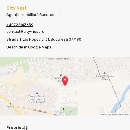
City Nest
Agenție imobiliară Bucuresti
+40722143639
contact@city-nest.ro
Strada Titus Popovici 31, București 077190
Deschide în Google Maps
Proprietăți