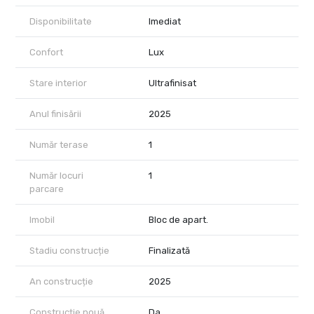
Pozitionarea ofera acces rapid catre:
Disponibilitate
Imediat
Promenada Mall,
Parcul Floreasca,
Confort
Lux
restaurante si cafenele premium,
precum si principalele centre de business din nordul Capitalei.
Stare interior
Ultrafinisat
Pretul afisat nu include TVA.
Anul finisării
2025
In pret sunt incluse un loc de parcare subteran situat la nivelul -1,
precum si o boxa de depozitare de 3,5 mp.
Număr terase
1
Achizitia se realizeaza cu comision 0% pentru cumparator.
Număr locuri
1
Optional, se poate achizitiona statie de incarcare pentru masini
parcare
electrice.
Imobil
Bloc de apart.
Stadiu construcție
Finalizată
An construcție
2025
Construcție nouă
Da