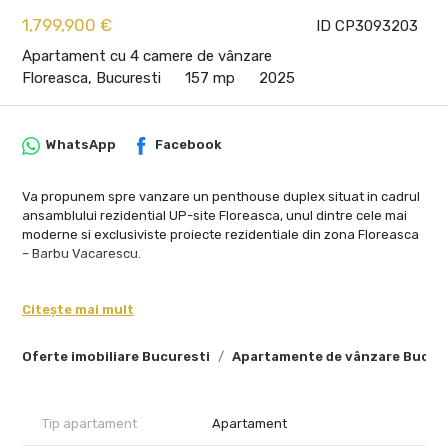
1,799,900 €
ID CP3093203
Apartament cu 4 camere de vânzare
Floreasca, Bucuresti
157 mp
2025
WhatsApp
Facebook
Va propunem spre vanzare un penthouse duplex situat in cadrul
ansamblului rezidential UP-site Floreasca, unul dintre cele mai
moderne si exclusiviste proiecte rezidentiale din zona Floreasca
– Barbu Vacarescu.
Pozitionata pe colt si dispusa pe doua niveluri, proprietatea
beneficiaza de vedere panoramica atat catre lac, cat si catre
Citește mai mult
zona Floreasca, suprafete vitrate ample si lumina naturala pe tot
parcursul zilei.
Oferte imobiliare Bucuresti
Apartamente de vânzare Bucur
Cu o suprafata utila de 156,9 mp si o suprafata totala de 179,4 mp,
penthouse-ul ofera un echilibru rar intre zonele deschise
dedicate socializarii si intimitatea spatiilor private, fiind conceput
Tip apartament
Apartament
pentru un stil de viata contemporan, elegant si confortabil.