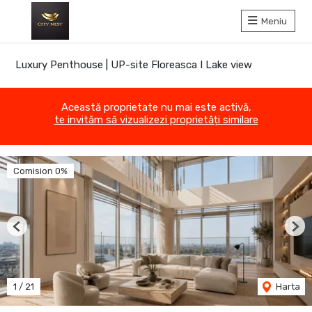
Meniu
Luxury Penthouse | UP-site Floreasca I Lake view
Această proprietate nu mai este activă,
te invităm să vizualizezi proprietăți similare
Comision 0%
Previous
Nex
1
/
21
Harta