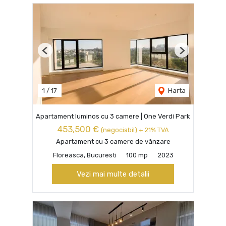
Previous
Next
1
/
17
Harta
Apartament luminos cu 3 camere | One Verdi Park
453,500 €
(negociabil) + 21% TVA
Apartament cu 3 camere de vânzare
Floreasca, Bucuresti
100 mp
2023
Vezi mai multe detalii