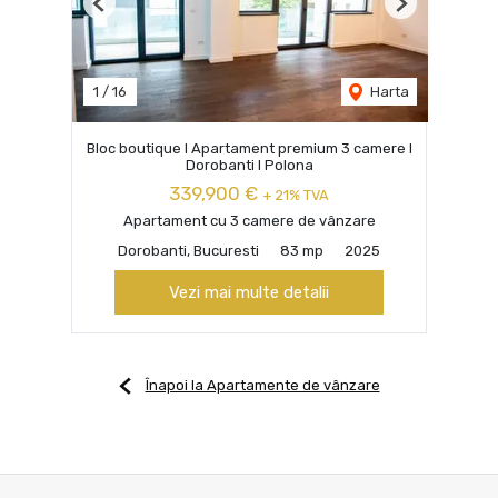
Previous
Next
1
/
16
Harta
Bloc boutique I Apartament premium 3 camere I
Dorobanti I Polona
339,900 €
+ 21% TVA
Apartament cu 3 camere de vânzare
Dorobanti, Bucuresti
83 mp
2025
Vezi mai multe detalii
Înapoi la Apartamente de vânzare