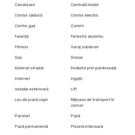
Canalizare
Centrală imobil
Contor căldură
Contor electric
Contor gaz
Curent
Faianță
Ferestre aluminiu
Fitness
Garaj subteran
Gaz
Gresie
Iluminat stradal
Încălzire prin pardoseală
Internet
Irigații
Izolație exterioară
Lift
Loc de joacă copii
Mijloace de transport în
comun
Parchet
Pază
Pază permanentă
Piscină interioară