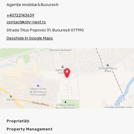
Agenție imobiliară Bucuresti
+40722143639
contact@city-nest.ro
Strada Titus Popovici 31, București 077190
Deschide în Google Maps
Proprietăți
Property Management