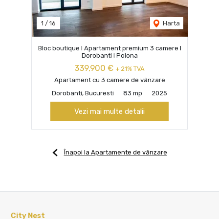
1
/
16
Harta
Bloc boutique I Apartament premium 3 camere I
Dorobanti I Polona
339,900 €
+ 21% TVA
Apartament cu 3 camere de vânzare
Dorobanti, Bucuresti
83 mp
2025
Vezi mai multe detalii
Înapoi la Apartamente de vânzare
City Nest