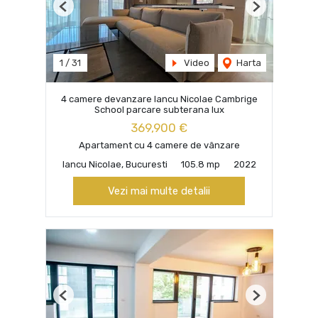
Previous
Next
1
/
31
Video
Harta
4 camere devanzare Iancu Nicolae Cambrige
School parcare subterana lux
369,900 €
Apartament cu 4 camere de vânzare
Iancu Nicolae, Bucuresti
105.8 mp
2022
Vezi mai multe detalii
Previous
Next