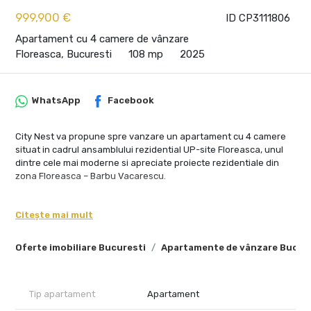
999,900 €
ID CP3111806
Apartament cu 4 camere de vânzare
Floreasca, Bucuresti
108 mp
2025
WhatsApp
Facebook
City Nest va propune spre vanzare un apartament cu 4 camere
situat in cadrul ansamblului rezidential UP-site Floreasca, unul
dintre cele mai moderne si apreciate proiecte rezidentiale din
zona Floreasca – Barbu Vacarescu.
Situata la etajul 8, proprietatea beneficiaza de vedere deschisa
catre lac, suprafete vitrate ample si lumina naturala pe tot
Citește mai mult
parcursul zilei, oferind un spatiu contemporan si foarte bine
echilibrat.
Oferte imobiliare Bucuresti
Apartamente de vânzare Bucur
Apartamentul are o suprafata utila de 108,1 mp si o suprafata
totala de 124 mp, terasa generoasa de 15,9 mp completand
foarte bine zona de living si oferind panorama deschisa asupra
Tip apartament
Apartament
orasului si a lacului.