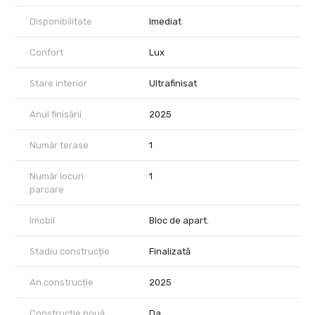
Disponibilitate
Imediat
Pretul afisat nu include TVA.
In pret sunt incluse un loc de parcare subteran, pozitionat langa
Confort
Lux
lift, precum si o boxa de depozitare de 3,3 mp.
Stare interior
Ultrafinisat
Achizitia se realizeaza cu comision 0% pentru cumparator.
Optional, se poate achizitiona statie de incarcare pentru masini
Anul finisării
2025
electrice.
Număr terase
1
Număr locuri
1
parcare
Imobil
Bloc de apart.
Stadiu construcție
Finalizată
An construcție
2025
Construcție nouă
Da