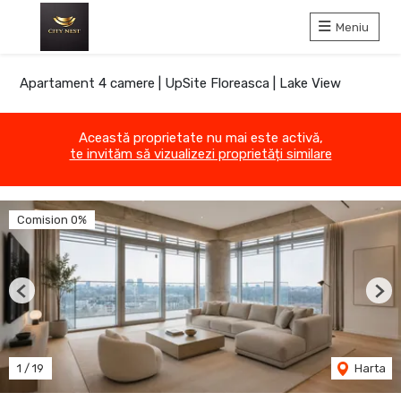
Meniu
Apartament 4 camere | UpSite Floreasca | Lake View
Această proprietate nu mai este activă,
te invităm să vizualizezi proprietăți similare
Comision 0%
Previous
Nex
1
/
19
Harta