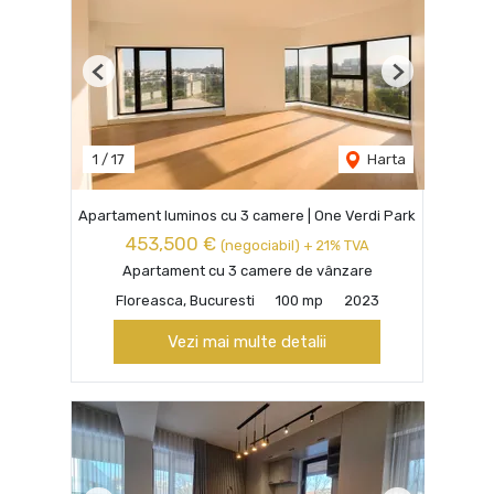
Previous
Next
1
/
17
Harta
Apartament luminos cu 3 camere | One Verdi Park
453,500 €
(negociabil) + 21% TVA
Apartament cu 3 camere de vânzare
Floreasca, Bucuresti
100 mp
2023
Vezi mai multe detalii