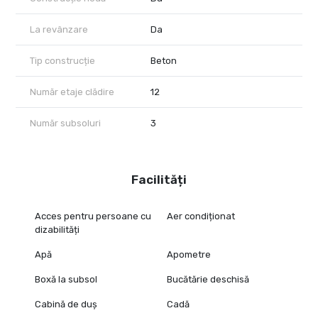
La revânzare
Da
Tip construcție
Beton
Număr etaje clădire
12
Număr subsoluri
3
Facilități
Acces pentru persoane cu
Aer condiționat
dizabilități
Apă
Apometre
Boxă la subsol
Bucătărie deschisă
Cabină de duș
Cadă