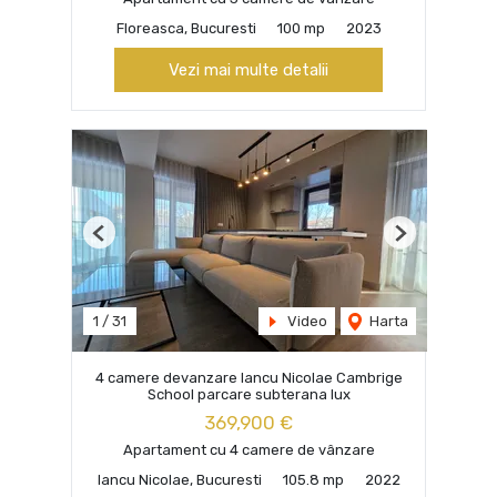
Floreasca, Bucuresti
100 mp
2023
Vezi mai multe detalii
Previous
Next
1
/
31
Video
Harta
4 camere devanzare Iancu Nicolae Cambrige
School parcare subterana lux
369,900 €
Apartament cu 4 camere de vânzare
Iancu Nicolae, Bucuresti
105.8 mp
2022