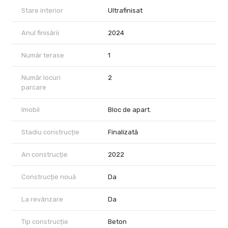
Stare interior
Ultrafinisat
Anul finisării
2024
Număr terase
1
Număr locuri
2
parcare
Imobil
Bloc de apart.
Stadiu construcție
Finalizată
An construcție
2022
Construcție nouă
Da
La revânzare
Da
Tip construcție
Beton