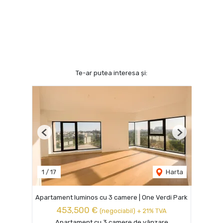
Te-ar putea interesa și:
Previous
Next
1
/
17
Harta
Apartament luminos cu 3 camere | One Verdi Park
453,500 €
(negociabil) + 21% TVA
Apartament cu 3 camere de vânzare