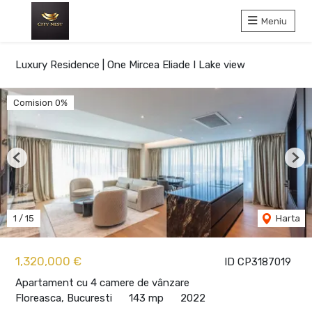
Meniu
Luxury Residence | One Mircea Eliade I Lake view
Comision 0%
Previous
Nex
1
/
15
Harta
1,320,000 €
ID CP3187019
Apartament cu 4 camere de vânzare
Floreasca, Bucuresti
143 mp
2022