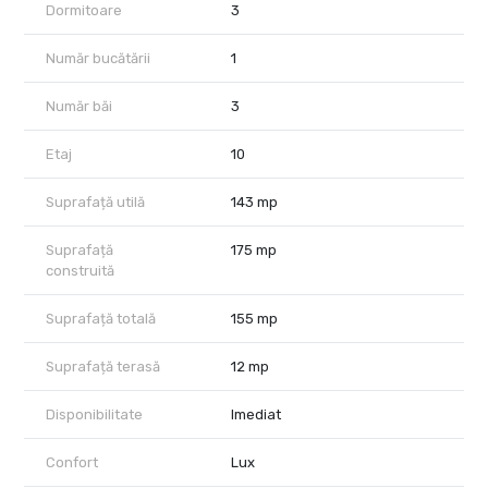
Dormitoare
3
apreciat pentru arhitectura contemporana, standardele ridicate
de executie si integrarea intr-un concept mixed-use modern, ce
Număr bucătării
1
combina rezidentialul, birourile si zona comerciala intr-una dintre
cele mai cautate locatii din Bucuresti.
Număr băi
3
Pozitionarea ofera acces rapid catre:
Etaj
10
Parcul Floreasca,
Parcul Bordei,
restaurante si cafenele premium,
Suprafață utilă
143 mp
zona de business Floreasca – Barbu Vacarescu,
precum si principalele puncte de interes din nordul Capitalei.
Suprafață
175 mp
construită
Separat, se pot achizitiona doua locuri de parcare subterane.
Pretul afisat nu include TVA.
Suprafață totală
155 mp
Pentru detalii suplimentare si programarea unei vizionari, echipa
Suprafață terasă
12 mp
City Nest va sta la dispozitie.
Disponibilitate
Imediat
Confort
Lux