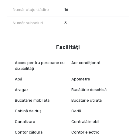
Număr etaje clădire
16
Număr subsoluri
3
Facilități
Acces pentru persoane cu
Aer condiționat
dizabilități
Apă
Apometre
Aragaz
Bucătărie deschisă
Bucătărie mobilată
Bucătărie utilată
Cabină de duș
Cadă
Canalizare
Centrală imobil
Contor căldură
Contor electric