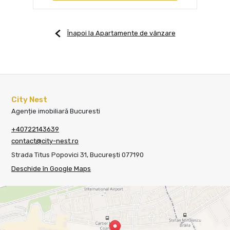
Înapoi la Apartamente de vânzare
City Nest
Agenție imobiliară Bucuresti
+40722143639
contact@city-nest.ro
Strada Titus Popovici 31, București 077190
Deschide în Google Maps