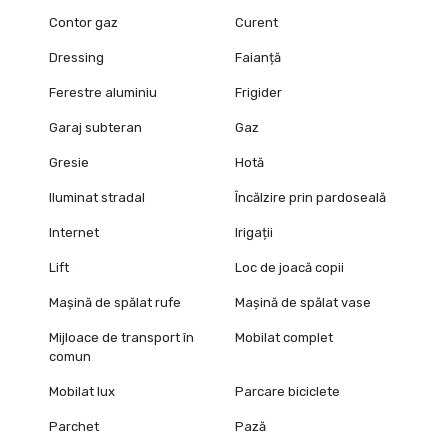
Contor gaz
Curent
Dressing
Faianță
Ferestre aluminiu
Frigider
Garaj subteran
Gaz
Gresie
Hotă
Iluminat stradal
Încălzire prin pardoseală
Internet
Irigații
Lift
Loc de joacă copii
Mașină de spălat rufe
Mașină de spălat vase
Mijloace de transport în
Mobilat complet
comun
Mobilat lux
Parcare biciclete
Parchet
Pază