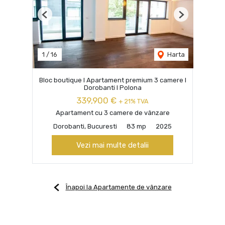
Previous
Next
1
/
16
Harta
Bloc boutique I Apartament premium 3 camere I
Dorobanti I Polona
339,900 €
+ 21% TVA
Apartament cu 3 camere de vânzare
Dorobanti, Bucuresti
83 mp
2025
Vezi mai multe detalii
Înapoi la Apartamente de vânzare