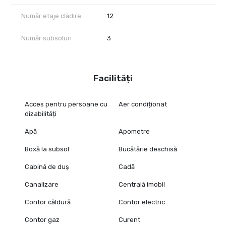
Număr etaje clădire
12
Număr subsoluri
3
Facilități
Acces pentru persoane cu
Aer condiționat
dizabilități
Apă
Apometre
Boxă la subsol
Bucătărie deschisă
Cabină de duș
Cadă
Canalizare
Centrală imobil
Contor căldură
Contor electric
Contor gaz
Curent