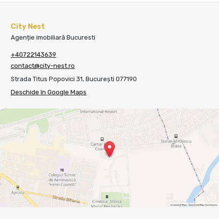
City Nest
Agenție imobiliară Bucuresti
+40722143639
contact@city-nest.ro
Strada Titus Popovici 31, București 077190
Deschide în Google Maps