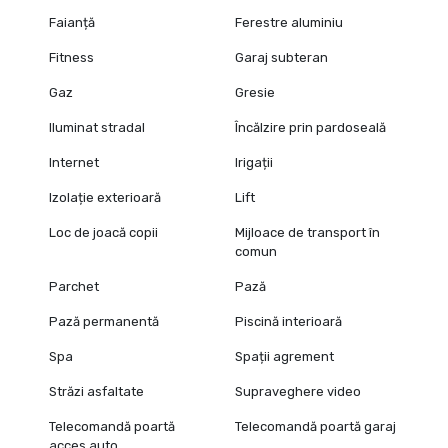
Faianță
Ferestre aluminiu
Fitness
Garaj subteran
Gaz
Gresie
Iluminat stradal
Încălzire prin pardoseală
Internet
Irigații
Izolație exterioară
Lift
Loc de joacă copii
Mijloace de transport în
comun
Parchet
Pază
Pază permanentă
Piscină interioară
Spa
Spații agrement
Străzi asfaltate
Supraveghere video
Telecomandă poartă
Telecomandă poartă garaj
acces auto