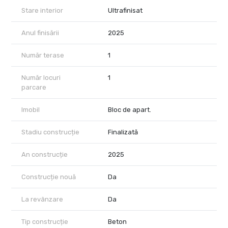
Stare interior
Ultrafinisat
Achizitia se realizeaza cu comision 0% pentru cumparator.
Optional, se poate achizitiona statie de incarcare pentru masini
Anul finisării
2025
electrice.
Număr terase
1
Număr locuri
1
parcare
Imobil
Bloc de apart.
Stadiu construcție
Finalizată
An construcție
2025
Construcție nouă
Da
La revânzare
Da
Tip construcție
Beton