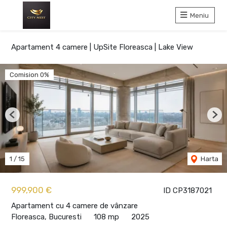
Meniu
Apartament 4 camere | UpSite Floreasca | Lake View
Comision 0%
Previous
Nex
1
/
15
Harta
999,900 €
ID CP3187021
Apartament cu 4 camere de vânzare
Floreasca, Bucuresti
108 mp
2025