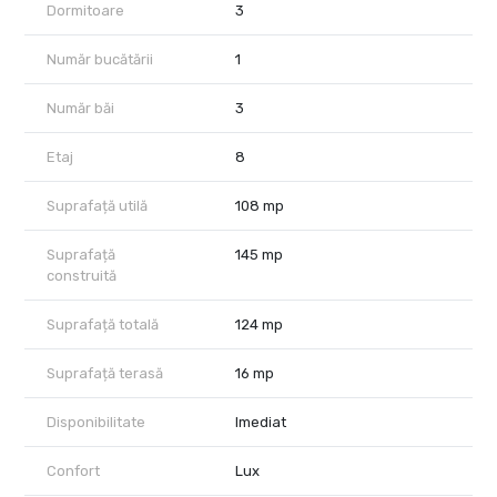
Dormitoare
3
Proprietatea se preda nemobilata, oferind viitorului proprietar
libertatea de a personaliza integral amenajarea interioara in
Număr bucătării
1
functie de propriul stil si preferinte.
Fotografiile in care apartamentul apare mobilat sunt realizate cu
Număr băi
3
titlu de prezentare si au rol orientativ privind potentialul de
amenajare al proprietatii.
Etaj
8
UP-site Floreasca este un proiect rezidential dezvoltat de
Atenor, apreciat pentru arhitectura contemporana, standardele
Suprafață utilă
108 mp
ridicate de executie si facilitatile premium dedicate locatarilor,
precum spa, piscina si sala de fitness.
Suprafață
145 mp
construită
Pozitionarea ofera acces rapid catre:
Promenada Mall,
Suprafață totală
124 mp
Parcul Floreasca,
restaurante si cafenele premium,
Suprafață terasă
16 mp
precum si principalele centre de business din nordul Capitalei.
Disponibilitate
Imediat
Pretul afisat nu include TVA.
In pret sunt incluse un loc de parcare subteran, pozitionat langa
Confort
Lux
lift, precum si o boxa de depozitare de 3,3 mp.