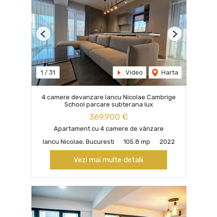
Previous
Next
1
/
31
Video
Harta
4 camere devanzare Iancu Nicolae Cambrige
School parcare subterana lux
369,900 €
Apartament cu 4 camere de vânzare
Iancu Nicolae, Bucuresti
105.8 mp
2022
Vezi mai multe detalii