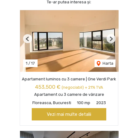
Te-ar putea interesa și:
Previous
Next
1
/
17
Harta
Apartament luminos cu 3 camere | One Verdi Park
453,500 €
(negociabil) + 21% TVA
Apartament cu 3 camere de vânzare
Floreasca, Bucuresti
100 mp
2023
Vezi mai multe detalii