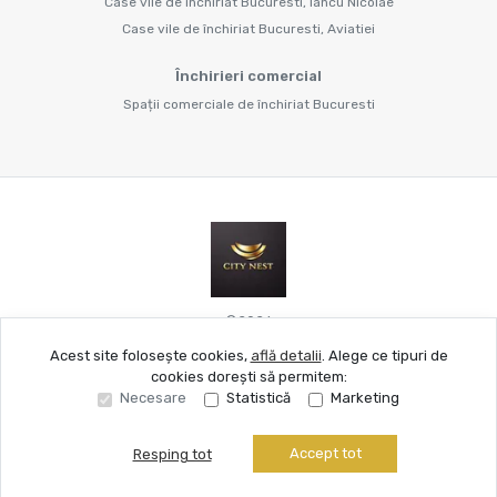
Case vile de închiriat Bucuresti, Iancu Nicolae
Case vile de închiriat Bucuresti, Aviatiei
Închirieri comercial
Spații comerciale de închiriat Bucuresti
©
2026
Acest site folosește cookies,
află detalii
.
Alege ce tipuri de
cookies dorești să permitem:
Site creat în
Necesare
Statistică
Marketing
Accept tot
Resping tot
Sună acum
Solicită vizionare