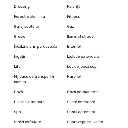
Dressing
Faianță
Ferestre aluminiu
Fitness
Garaj subteran
Gaz
Gresie
Iluminat stradal
Încălzire prin pardoseală
Internet
Irigații
Izolație exterioară
Lift
Loc de joacă copii
Mijloace de transport în
Parchet
comun
Pază
Pază permanentă
Piscină interioară
Scară interioară
Spa
Spații agrement
Străzi asfaltate
Supraveghere video