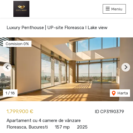
Meniu
Luxury Penthouse | UP-site Floreasca I Lake view
Comision 0%
Previous
Nex
1
/
18
Harta
1,799,900 €
ID CP3190379
Apartament cu 4 camere de vânzare
Floreasca, Bucuresti
157 mp
2025