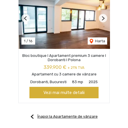
Previous
Next
1
/
16
Harta
Bloc boutique I Apartament premium 3 camere I
Dorobanti I Polona
339,900 €
+ 21% TVA
Apartament cu 3 camere de vânzare
Dorobanti, Bucuresti
83 mp
2025
Vezi mai multe detalii
Înapoi la Apartamente de vânzare