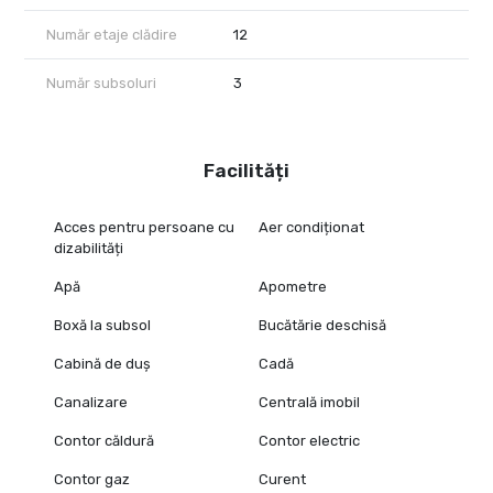
Număr etaje clădire
12
Număr subsoluri
3
Facilități
Acces pentru persoane cu
Aer condiționat
dizabilități
Apă
Apometre
Boxă la subsol
Bucătărie deschisă
Cabină de duș
Cadă
Canalizare
Centrală imobil
Contor căldură
Contor electric
Contor gaz
Curent