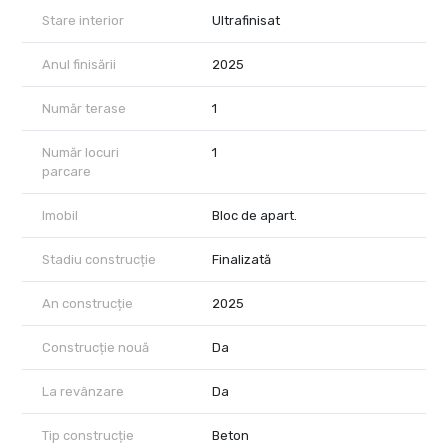
precum si principalele centre de business din nordul Capitalei.
Stare interior
Ultrafinisat
Pretul afisat nu include TVA.
Anul finisării
2025
In pret sunt incluse un loc de parcare subteran situat la nivelul -1,
precum si o boxa de depozitare de 3,5 mp.
Număr terase
1
Achizitia se realizeaza cu comision 0% pentru cumparator.
Număr locuri
1
Optional, se poate achizitiona statie de incarcare pentru masini
parcare
electrice.
Imobil
Bloc de apart.
Stadiu construcție
Finalizată
An construcție
2025
Construcție nouă
Da
La revânzare
Da
Tip construcție
Beton