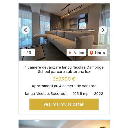
Previous
Next
1
/
31
Video
Harta
4 camere devanzare Iancu Nicolae Cambrige
School parcare subterana lux
369,900 €
Apartament cu 4 camere de vânzare
Iancu Nicolae, Bucuresti
105.8 mp
2022
Vezi mai multe detalii