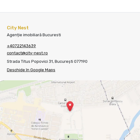
City Nest
Agenție imobiliară Bucuresti
+40722143639
contact@city-nest.ro
Strada Titus Popovici 31, București 077190
Deschide în Google Maps