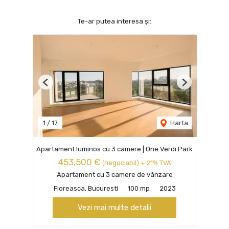
Te-ar putea interesa și:
Previous
Next
1
/
17
Harta
Apartament luminos cu 3 camere | One Verdi Park
453,500 €
(negociabil) + 21% TVA
Apartament cu 3 camere de vânzare
Floreasca, Bucuresti
100 mp
2023
Vezi mai multe detalii