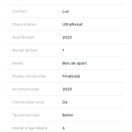
Confort
Lux
Stare interior
Ultrafinisat
Anul finisării
2023
Număr terase
1
Imobil
Bloc de apart.
Stadiu construcție
Finalizată
An construcție
2023
Construcție nouă
Da
Tip construcție
Beton
Număr etaje clădire
6