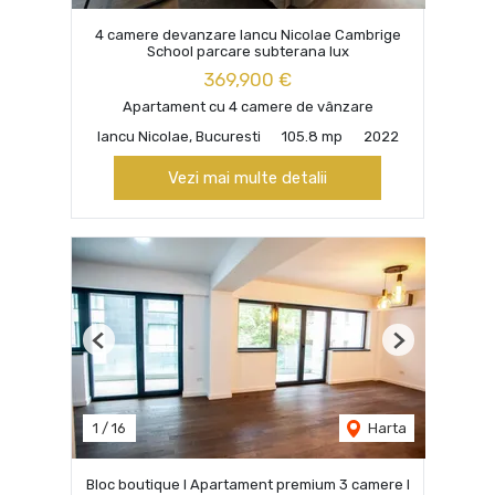
4 camere devanzare Iancu Nicolae Cambrige
School parcare subterana lux
369,900 €
Apartament cu 4 camere de vânzare
Iancu Nicolae, Bucuresti
105.8 mp
2022
Vezi mai multe detalii
Previous
Next
1
/
16
Harta
Bloc boutique I Apartament premium 3 camere I