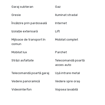
Garaj subteran
Gaz
Gresie
Iluminat stradal
Încălzire prin pardoseală
Internet
Izolație exterioară
Lift
Mijloace de transport în
Mobilat complet
comun
Mobilat lux
Parchet
Străzi asfaltate
Telecomandă poartă
acces auto
Telecomandă poartă garaj
Ușă intrare metal
Vedere panoramică
Vedere spre oraș
Videointerfon
Vopsea lavabilă