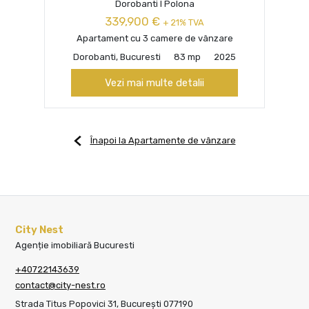
Dorobanti I Polona
339,900 €
+ 21% TVA
Apartament cu 3 camere de vânzare
Dorobanti, Bucuresti
83 mp
2025
Vezi mai multe detalii
Înapoi la Apartamente de vânzare
City Nest
Agenție imobiliară Bucuresti
+40722143639
contact@city-nest.ro
Strada Titus Popovici 31, București 077190