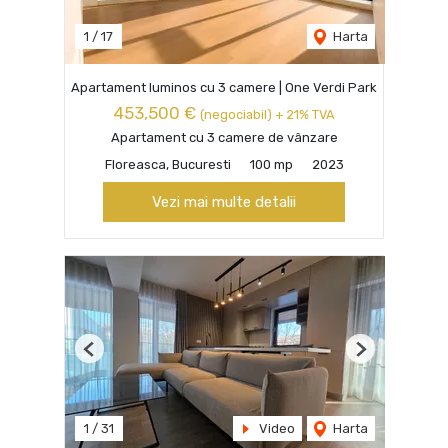
1
/
17
Harta
Apartament luminos cu 3 camere | One Verdi Park
453,500 €
(negociabil) + 21% TVA
Apartament cu 3 camere de vânzare
Floreasca, Bucuresti
100 mp
2023
Vezi mai multe detalii
Previous
Next
1
/
31
Video
Harta