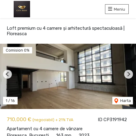
Meniu
Loft premium cu 4 camere și arhitectură spectaculoasă |
Floreasca
Comision 0%
Previous
Nex
1
/
16
Harta
710,000 €
ID CP3191942
(negociabil) + 21% TVA
Apartament cu 4 camere de vânzare
Floreasca, Bucuresti
163 mp
2023