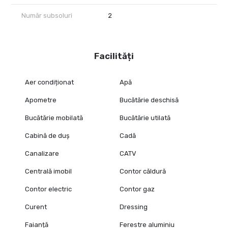
Număr subsoluri
2
Facilități
Aer condiționat
Apă
Apometre
Bucătărie deschisă
Bucătărie mobilată
Bucătărie utilată
Cabină de duș
Cadă
Canalizare
CATV
Centrală imobil
Contor căldură
Contor electric
Contor gaz
Curent
Dressing
Faianță
Ferestre aluminiu