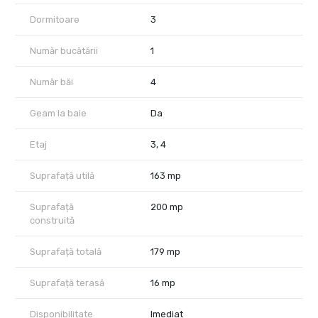
proprietatea este ultrafinisată, disponibilă imediat.
Imobilul beneficiază de construcție nouă, lift, garaj subteran,
Dormitoare
3
videointerfon, încălzire prin pardoseală, aer condiționat și
facilități moderne, potrivite pentru un stil de viață confortabil și
Număr bucătării
1
actual.
Număr băi
4
Localizarea în Floreasca oferă acces rapid către Parcul
Floreasca, Parcul Verdi, restaurante, cafenele, zone de birouri,
Promenada Mall și principalele puncte de interes din nordul
Geam la baie
Da
Capitalei.
Etaj
3, 4
Preț: 710.000 EUR + TVA. Comision 0%.
Pentru detalii suplimentare și programarea unei vizionări, echipa
Suprafață utilă
163 mp
City Nest vă stă la dispoziție.
Suprafață
200 mp
construită
Suprafață totală
179 mp
Suprafață terasă
16 mp
Disponibilitate
Imediat