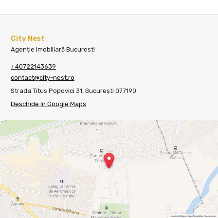
City Nest
Agenție imobiliară Bucuresti
+40722143639
contact@city-nest.ro
Strada Titus Popovici 31, București 077190
Deschide în Google Maps