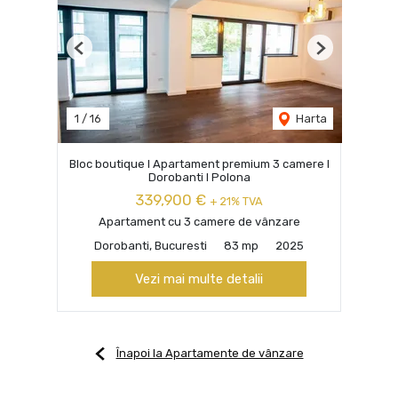
Previous
Next
1
/
16
Harta
Bloc boutique I Apartament premium 3 camere I
Dorobanti I Polona
339,900 €
+ 21% TVA
Apartament cu 3 camere de vânzare
Dorobanti, Bucuresti
83 mp
2025
Vezi mai multe detalii
Înapoi la Apartamente de vânzare