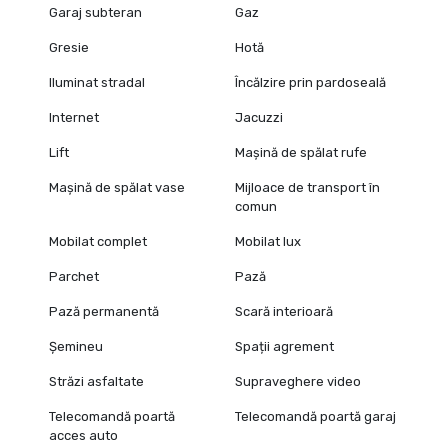
Garaj subteran
Gaz
Gresie
Hotă
Iluminat stradal
Încălzire prin pardoseală
Internet
Jacuzzi
Lift
Mașină de spălat rufe
Mașină de spălat vase
Mijloace de transport în
comun
Mobilat complet
Mobilat lux
Parchet
Pază
Pază permanentă
Scară interioară
Șemineu
Spații agrement
Străzi asfaltate
Supraveghere video
Telecomandă poartă
Telecomandă poartă garaj
acces auto