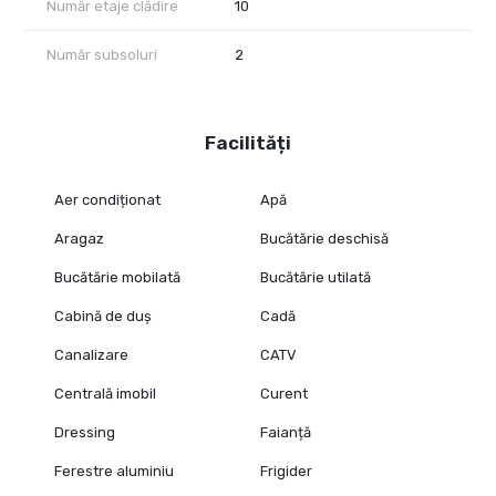
Număr etaje clădire
10
Număr subsoluri
2
Facilități
Aer condiționat
Apă
Aragaz
Bucătărie deschisă
Bucătărie mobilată
Bucătărie utilată
Cabină de duș
Cadă
Canalizare
CATV
Centrală imobil
Curent
Dressing
Faianță
Ferestre aluminiu
Frigider