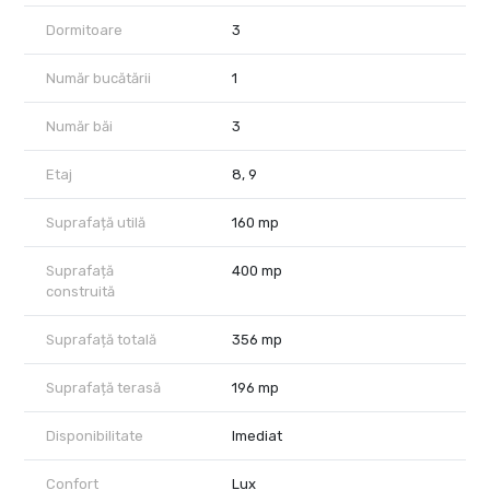
Dormitoare
3
One Herastrau Plaza este un proiect rezidential modern, apreciat
pentru pozitionarea excelenta, arhitectura contemporana si
accesul rapid catre:
Număr bucătării
1
Parcul Herastrau,
Număr băi
3
restaurante si cafenele premium,
Promenada Mall,
Etaj
8, 9
precum si principalele centre de business din nordul Capitalei.
Pentru detalii suplimentare si programarea unei vizionari, echipa
Suprafață utilă
160 mp
City Nest va sta la dispozitie.
Suprafață
400 mp
construită
Suprafață totală
356 mp
Suprafață terasă
196 mp
Disponibilitate
Imediat
Confort
Lux