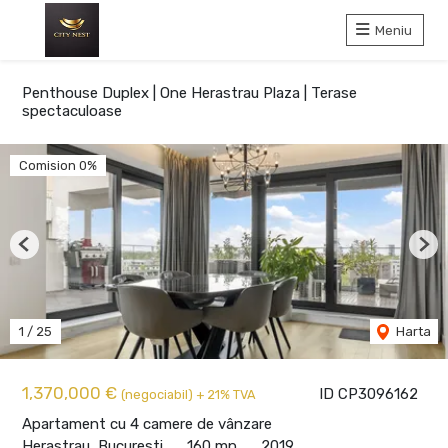
Meniu
Penthouse Duplex | One Herastrau Plaza | Terase
spectaculoase
Comision 0%
Previous
Nex
1
/
25
Harta
1,370,000 €
ID CP3096162
(negociabil) + 21% TVA
Apartament cu 4 camere de vânzare
Herastrau, Bucuresti
160 mp
2019