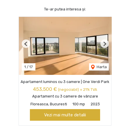
Te-ar putea interesa și:
Previous
Next
1
/
17
Harta
Apartament luminos cu 3 camere | One Verdi Park
453,500 €
(negociabil) + 21% TVA
Apartament cu 3 camere de vânzare
Floreasca, Bucuresti
100 mp
2023
Vezi mai multe detalii