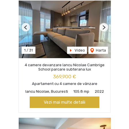
Previous
Next
1
/
31
Video
Harta
4 camere devanzare Iancu Nicolae Cambrige
School parcare subterana lux
369,900 €
Apartament cu 4 camere de vânzare
Iancu Nicolae, Bucuresti
105.8 mp
2022
Vezi mai multe detalii