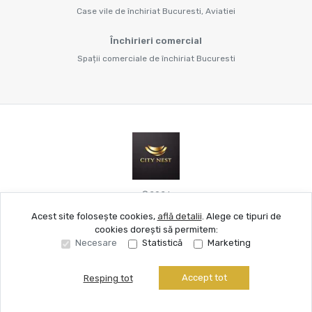
Case vile de închiriat Bucuresti, Aviatiei
Închirieri comercial
Spații comerciale de închiriat Bucuresti
©
2026
Acest site folosește cookies,
află detalii
.
Alege ce tipuri de
cookies dorești să permitem:
Site creat în
Necesare
Statistică
Marketing
Accept tot
Resping tot
Sună acum
Solicită vizionare