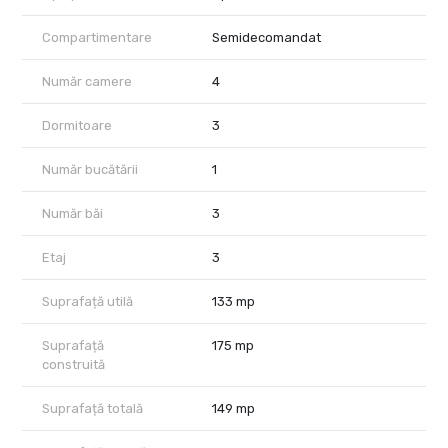
de zi este gândită pentru confort și relaxare, cu acces către
terasă și o amenajare contemporană, elegantă, în tonuri
Compartimentare
Semidecomandat
naturale.
Apartamentul este complet nou, ultrafinisat, mobilat lux și utilat
Număr camere
4
cu electrocasnice moderne. Proprietatea dispune de încălzire
prin pardoseală, aer condiționat în fiecare cameră, tâmplărie
Dormitoare
3
exterioară din aluminiu, fațadă ventilată, parchet multistratificat,
obiecte sanitare premium și terasă cu închidere din sticlă
Număr bucătării
1
securizată.
Localizarea oferă acces rapid către plajă, restaurante, beach
Număr băi
3
baruri și cele mai cunoscute puncte de interes din Mamaia Nord,
precum H2O, Crazy Beach, Nuba Beach Club, Fratelli, Loft și Playa
Etaj
3
del Mar.
Suprafață utilă
133 mp
Prețul de vânzare este de 650.000 EUR + TVA. În preț este inclus
un loc de parcare subteran. Comision 0% pentru cumpărător.
Suprafață
175 mp
Pentru detalii suplimentare sau pentru programarea unei
construită
vizionări, echipa City Nest vă stă la dispoziție.
Suprafață totală
149 mp