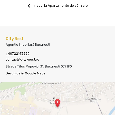
Înapoi la Apartamente de vânzare
City Nest
Agenție imobiliară Bucuresti
+40722143639
contact@city-nest.ro
Strada Titus Popovici 31, București 077190
Deschide în Google Maps