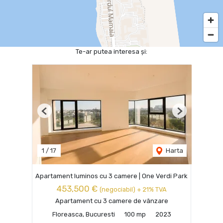
Te-ar putea interesa și:
Previous
Next
1
/
17
Harta
Apartament luminos cu 3 camere | One Verdi Park
453,500 €
(negociabil) + 21% TVA
Apartament cu 3 camere de vânzare
Floreasca, Bucuresti
100 mp
2023