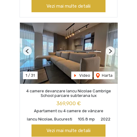
Vezi mai multe detalii
Previous
Next
1
/
31
Video
Harta
4 camere devanzare Iancu Nicolae Cambrige
School parcare subterana lux
369,900 €
Apartament cu 4 camere de vânzare
Iancu Nicolae, Bucuresti
105.8 mp
2022
Vezi mai multe detalii