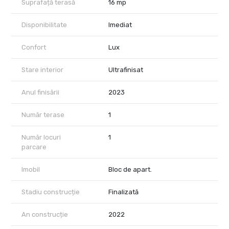
Suprafață terasă
16 mp
Disponibilitate
Imediat
Confort
Lux
Stare interior
Ultrafinisat
Anul finisării
2023
Număr terase
1
Număr locuri
1
parcare
Imobil
Bloc de apart.
Stadiu construcție
Finalizată
An construcție
2022