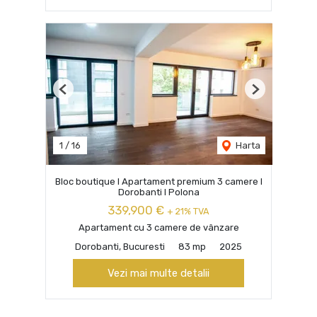
Previous
Next
1
/
16
Harta
Bloc boutique I Apartament premium 3 camere I
Dorobanti I Polona
339,900 €
+ 21% TVA
Apartament cu 3 camere de vânzare
Dorobanti, Bucuresti
83 mp
2025
Vezi mai multe detalii