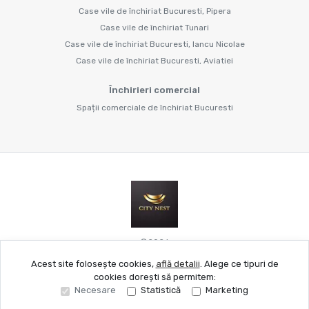
Case vile de închiriat Bucuresti, Pipera
Case vile de închiriat Tunari
Case vile de închiriat Bucuresti, Iancu Nicolae
Case vile de închiriat Bucuresti, Aviatiei
Închirieri comercial
Spații comerciale de închiriat Bucuresti
©
2026
Acest site folosește cookies,
află detalii
.
Alege ce tipuri de
cookies dorești să permitem:
Site creat în
Necesare
Statistică
Marketing