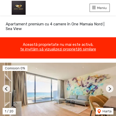
Meniu
Apartament premium cu 4 camere în One Mamaia Nord |
Sea View
Această proprietate nu mai este activă,
te invităm să vizualizezi proprietăți similare
Comision 0%
Previous
Nex
1
/
20
Harta