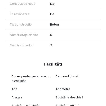
Construcție nouă
Da
La revânzare
Da
Tip construcție
Beton
Număr etaje clădire
5
Număr subsoluri
2
Facilități
Acces pentru persoane cu
Aer condiționat
dizabilități
Apă
Apometre
Aragaz
Bucătărie deschisă
Bucătărie mobilată
Bucătărie utilată