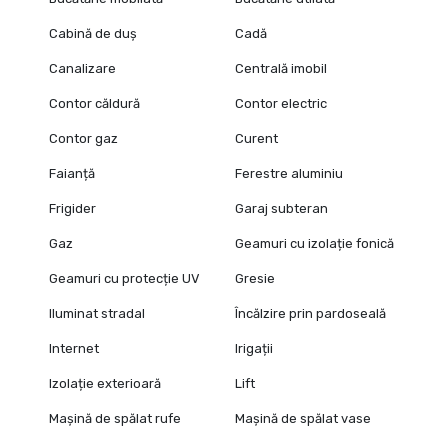
Cabină de duș
Cadă
Canalizare
Centrală imobil
Contor căldură
Contor electric
Contor gaz
Curent
Faianță
Ferestre aluminiu
Frigider
Garaj subteran
Gaz
Geamuri cu izolație fonică
Geamuri cu protecție UV
Gresie
Iluminat stradal
Încălzire prin pardoseală
Internet
Irigații
Izolație exterioară
Lift
Mașină de spălat rufe
Mașină de spălat vase