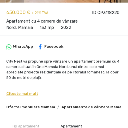
650,000 €
ID CP3118220
+ 21% TVA
Apartament cu 4 camere de vânzare
Nord, Mamaia
133 mp
2022
WhatsApp
Facebook
City Nest vă propune spre vânzare un apartament premium cu 4
camere, situat în One Mamaia Nord, unul dintre cele mai
apreciate proiecte rezidențiale de pe litoralul românesc, la doar
50 de metri de plajă.
Proprietatea este poziționată la etajul 3 al unui imobil finalizat în
2022 și oferă o suprafață utilă de 133 mp, completată de o terasă
Citește mai mult
generoasă de 16 mp. Apartamentul beneficiază de vedere spre
mare și spre oraș, având o atmosferă luminoasă, aerisită și foarte
Oferte imobiliare Mamaia
Apartamente de vânzare Mamaia
potrivită atât pentru locuire de vacanță, cât și pentru investiție.
Compartimentarea include un living spațios cu bucătărie open-
space, 3 dormitoare, 3 băi și multiple spații de depozitare. Zona
Tip apartament
Apartament