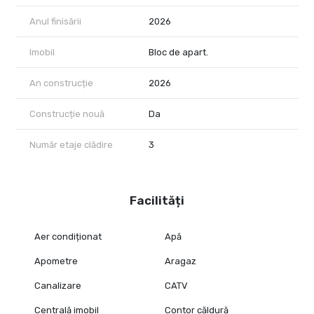
și acces excelent către oraș.
Anul finisării
2026
📩 Pentru detalii suplimentare și programarea unei vizionări,
contactează-ma
Imobil
Bloc de apart.
Locul de parcare 80 euro / extra
An construcție
2026
Construcție nouă
Da
Număr etaje clădire
3
Facilități
Aer condiționat
Apă
Apometre
Aragaz
Canalizare
CATV
Centrală imobil
Contor căldură