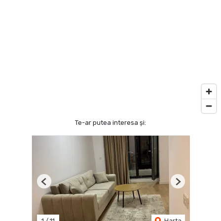
Te-ar putea interesa și:
Previous
Next
1
/
11
Harta