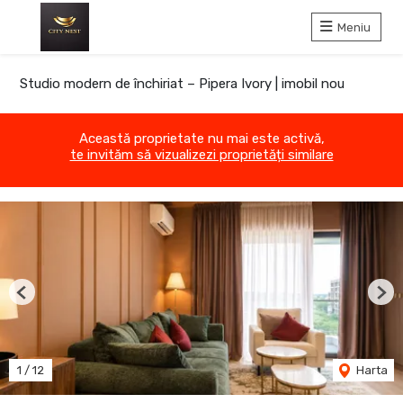
Meniu
Studio modern de închiriat – Pipera Ivory | imobil nou
Această proprietate nu mai este activă,
te invităm să vizualizezi proprietăți similare
Previous
Nex
1
/
12
Harta