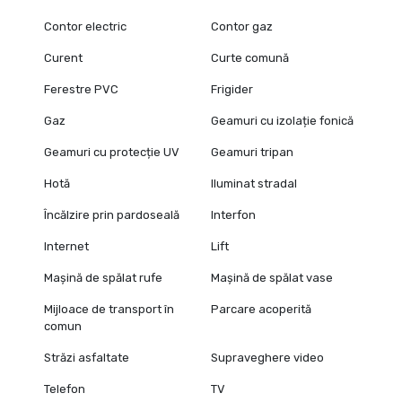
Contor electric
Contor gaz
Curent
Curte comună
Ferestre PVC
Frigider
Gaz
Geamuri cu izolație fonică
Geamuri cu protecție UV
Geamuri tripan
Hotă
Iluminat stradal
Încălzire prin pardoseală
Interfon
Internet
Lift
Mașină de spălat rufe
Mașină de spălat vase
Mijloace de transport în
Parcare acoperită
comun
Străzi asfaltate
Supraveghere video
Telefon
TV