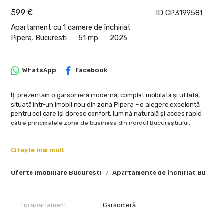
599 €
ID CP3199581
Apartament cu 1 camere de închiriat
Pipera, Bucuresti
51 mp
2026
WhatsApp
Facebook
Îți prezentăm o garsonieră modernă, complet mobilată și utilată,
situată într-un imobil nou din zona Pipera – o alegere excelentă
pentru cei care își doresc confort, lumină naturală și acces rapid
către principalele zone de business din nordul Bucureștiului.
Locuința este amenajată într-un stil contemporan, cu finisaje de
calitate și mobilier nou, fiind pregătită pentru mutare imediată.
Citește mai mult
Spațiul este bine organizat, oferind un ambient aerisit și
funcțional, ideal pentru un stil de viață activ.
Oferte imobiliare Bucuresti
Apartamente de închiriat Bucur
Detalii principale:
Compartimentare eficientă, cu zonă de living și dormitor integrată
Tip apartament
Garsonieră
armonios