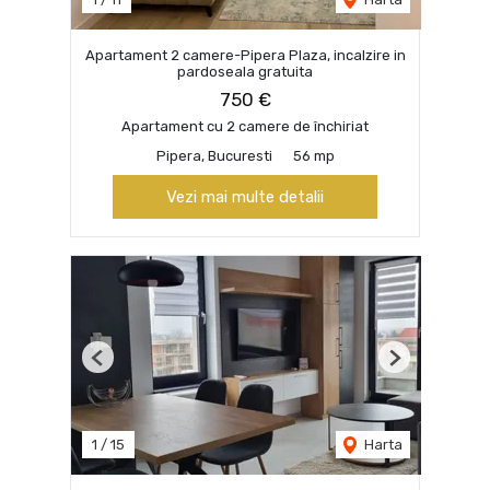
Apartament 2 camere-Pipera Plaza, incalzire in
pardoseala gratuita
750 €
Apartament cu 2 camere de închiriat
Pipera, Bucuresti
56 mp
Vezi mai multe detalii
Previous
Next
1
/
15
Harta