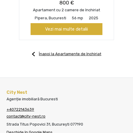
800 €
Apartament cu 2 camere de închiriat
Pipera, Bucuresti
56 mp
2025
Vezi mai multe detalii
Înapoi la Apartamente de închiriat
City Nest
Agenție imobiliară Bucuresti
+40722143639
contact@city-nest.ro
Strada Titus Popovici 31, București 077190
Deschide în Google Maps