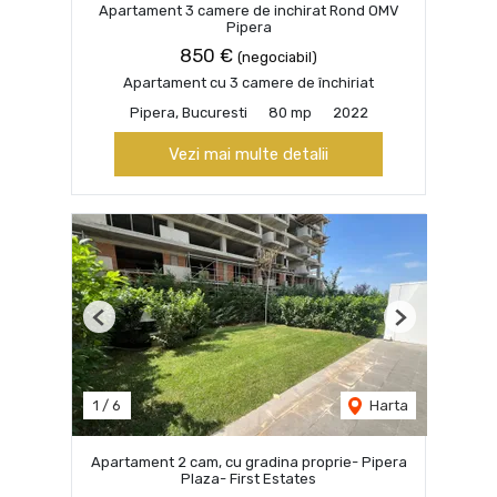
Apartament 3 camere de inchirat Rond OMV
Pipera
850 €
(negociabil)
Apartament cu 3 camere de închiriat
Pipera, Bucuresti
80 mp
2022
Vezi mai multe detalii
Previous
Next
1
/
6
Harta
Apartament 2 cam, cu gradina proprie- Pipera
Plaza- First Estates