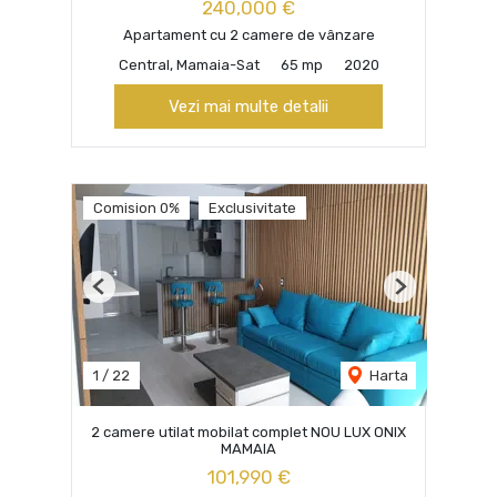
240,000 €
Apartament cu 2 camere de vânzare
Central, Mamaia-Sat
65 mp
2020
Vezi mai multe detalii
Comision 0%
Exclusivitate
Previous
Next
1
/
22
Harta
2 camere utilat mobilat complet NOU LUX ONIX
MAMAIA
101,990 €