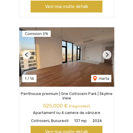
Vezi mai multe detalii
Comision 0%
Previous
Next
1
/
14
Harta
Penthouse premium | One Cotroceni Park | Skyline
View
525,000 €
(negociabil)
Apartament cu 4 camere de vânzare
Cotroceni, Bucuresti
137 mp
2024
Vezi mai multe detalii