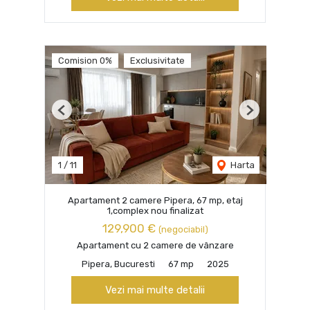
Comision 0%
Exclusivitate
Previous
Next
1
/
11
Harta
Apartament 2 camere Pipera, 67 mp, etaj
1,complex nou finalizat
129,900 €
(negociabil)
Apartament cu 2 camere de vânzare
Pipera, Bucuresti
67 mp
2025
Vezi mai multe detalii