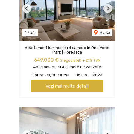
Previous
Next
1
/
24
Harta
Apartament luminos cu 4 camere în One Verdi
Park | Floreasca
649,000 €
(negociabil) + 21% TVA
Apartament cu 4 camere de vânzare
Floreasca, Bucuresti
115 mp
2023
Vezi mai multe detalii