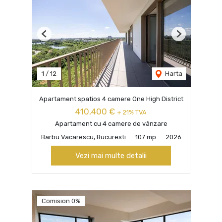
Previous
Next
1
/
12
Harta
Apartament spatios 4 camere One High District
410,400 €
+ 21% TVA
Apartament cu 4 camere de vânzare
Barbu Vacarescu, Bucuresti
107 mp
2026
Vezi mai multe detalii
Comision 0%