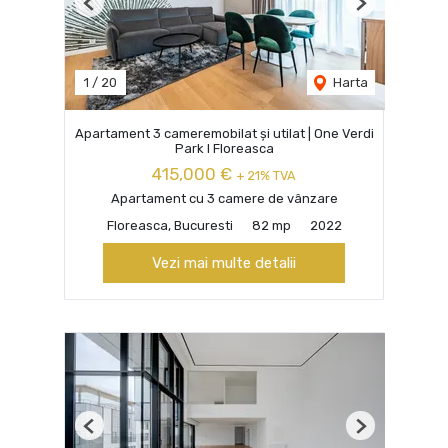
Previous
Next
1
/
20
Harta
Apartament 3 cameremobilat și utilat | One Verdi
Park I Floreasca
415,000 €
+ 21% TVA
Apartament cu 3 camere de vânzare
Floreasca, Bucuresti
82 mp
2022
Vezi mai multe detalii
Previous
Next