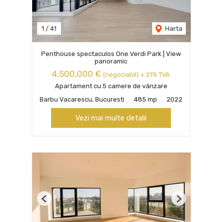
1
/
41
Harta
Penthouse spectaculos One Verdi Park | View
panoramic
4,500,000 €
(negociabil) + 21% TVA
Apartament cu 5 camere de vânzare
Barbu Vacarescu, Bucuresti
485 mp
2022
Vezi mai multe detalii
Previous
Next