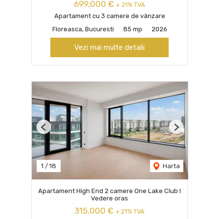
699,000 €
+ 21% TVA
Apartament cu 3 camere de vânzare
Floreasca, Bucuresti
85 mp
2026
Vezi mai multe detalii
Previous
Next
1
/
18
Harta
Apartament High End 2 camere One Lake Club I
Vedere oras
315,000 €
+ 21% TVA