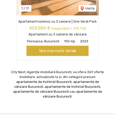
1
/
17
Harta
Apartament luminos cu 3 camere | One Verdi Park
453,500 €
(negociabil) + 21% TVA
Apartament cu 3 camere de vânzare
Floreasca, Bucuresti
100 mp
2023
Vezi mai multe detalii
City Nest, Agenție imobiliară Bucuresti, va ofera 369 oferte
imobiliare, actualizate la zi, din categorii precum
apartamente de închiriat Bucuresti
,
apartamente de
vânzare Bucuresti
,
apartamente de închiriat Bucuresti
,
apartamente de vânzare Bucuresti
sau
apartamente de
vânzare Bucuresti
.