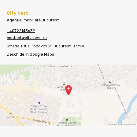
City Nest
Agenție imobiliară Bucuresti
+40722143639
contact@city-nest.ro
Strada Titus Popovici 31, București 077190
Deschide în Google Maps