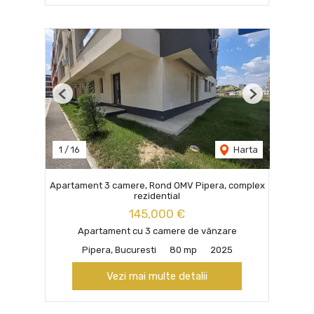
Previous
Next
1
/
16
Harta
Apartament 3 camere, Rond OMV Pipera, complex
rezidential
145,000 €
Apartament cu 3 camere de vânzare
Pipera, Bucuresti
80 mp
2025
Vezi mai multe detalii