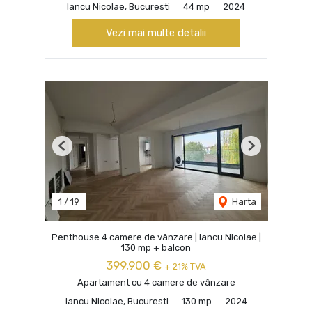
Iancu Nicolae, Bucuresti
44 mp
2024
Vezi mai multe detalii
Previous
Next
1
/
19
Harta
Penthouse 4 camere de vânzare | Iancu Nicolae |
130 mp + balcon
399,900 €
+ 21% TVA
Apartament cu 4 camere de vânzare
Iancu Nicolae, Bucuresti
130 mp
2024