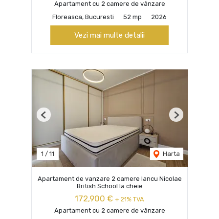
Apartament cu 2 camere de vânzare
Floreasca, Bucuresti
52 mp
2026
Vezi mai multe detalii
Previous
Next
1
/
11
Harta
Apartament de vanzare 2 camere Iancu Nicolae
British School la cheie
172,900 €
+ 21% TVA
Apartament cu 2 camere de vânzare