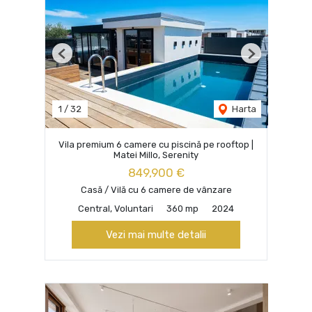
Previous
Next
1
/
32
Harta
Vila premium 6 camere cu piscină pe rooftop |
Matei Millo, Serenity
849,900 €
Casă / Vilă cu 6 camere de vânzare
Central, Voluntari
360 mp
2024
Vezi mai multe detalii