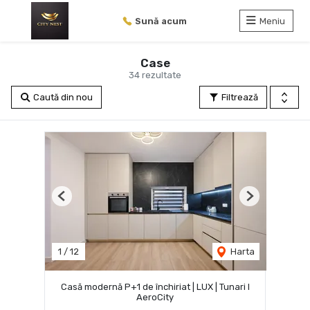
Sună acum
Meniu
Case
34 rezultate
Caută din nou
Filtrează
Previous
Next
1
/
12
Harta
Casă modernă P+1 de închiriat | LUX | Tunari I
AeroCity