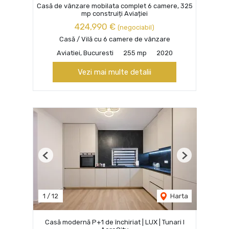
Casă de vânzare mobilata complet 6 camere, 325
mp construiți Aviației
424,990 €
(negociabil)
Casă / Vilă cu 6 camere de vânzare
Aviatiei, Bucuresti
255 mp
2020
Vezi mai multe detalii
Previous
Next
1
/
12
Harta
Casă modernă P+1 de închiriat | LUX | Tunari I