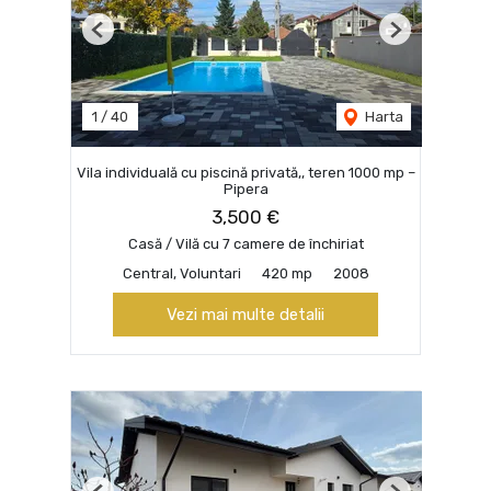
Previous
Next
1
/
40
Harta
Vila individuală cu piscină privată,, teren 1000 mp –
Pipera
3,500 €
Casă / Vilă cu 7 camere de închiriat
Central, Voluntari
420 mp
2008
Vezi mai multe detalii