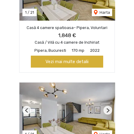
1
/
21
Harta
Casă 4 camere spatioasa– Pipera, Voluntari
1,848 €
Casă / Vilă cu 4 camere de închiriat
Pipera, Bucuresti
170 mp
2022
Vezi mai multe detalii
Previous
Next