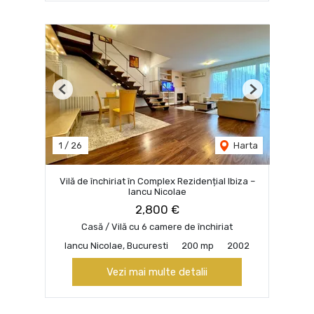
Previous
Next
1
/
26
Harta
Vilă de închiriat în Complex Rezidențial Ibiza –
Iancu Nicolae
2,800 €
Casă / Vilă cu 6 camere de închiriat
Iancu Nicolae, Bucuresti
200 mp
2002
Vezi mai multe detalii