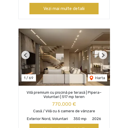
Vezi mai multe detalii
Previous
Next
1
/
69
Harta
Vilă premium cu piscină pe terasă | Pipera–
Voluntari | 517 mp teren
770,000 €
Casă / Vilă cu 6 camere de vânzare
Exterior Nord, Voluntari
350 mp
2026