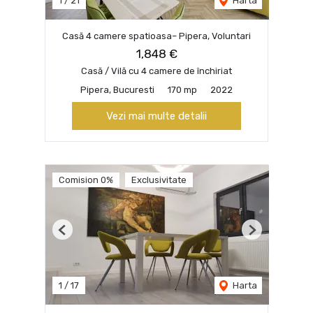
1
/
21
Harta
Casă 4 camere spatioasa– Pipera, Voluntari
1,848 €
Casă / Vilă cu 4 camere de închiriat
Pipera, Bucuresti
170 mp
2022
Vezi mai multe detalii
Comision 0%
Exclusivitate
Previous
Next
1
/
17
Harta