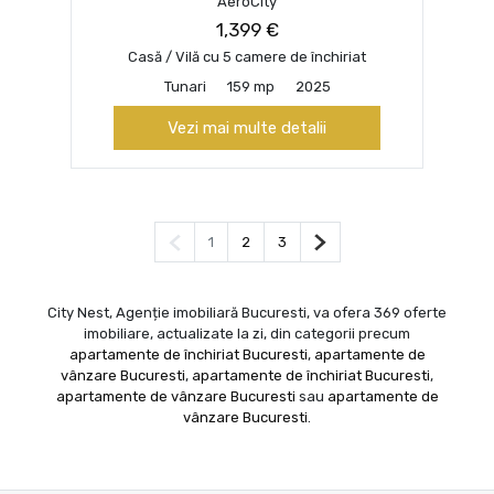
AeroCity
1,399 €
Casă / Vilă cu 5 camere de închiriat
Tunari
159 mp
2025
Vezi mai multe detalii
Pagina anterioară
Pagina următoare
1
2
3
City Nest, Agenție imobiliară Bucuresti, va ofera 369 oferte
imobiliare, actualizate la zi, din categorii precum
apartamente de închiriat Bucuresti
,
apartamente de
vânzare Bucuresti
,
apartamente de închiriat Bucuresti
,
apartamente de vânzare Bucuresti
sau
apartamente de
vânzare Bucuresti
.