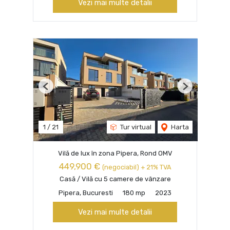
Vezi mai multe detalii
Previous
Next
1
/
21
Tur virtual
Harta
Vilă de lux în zona Pipera, Rond OMV
449,900 €
(negociabil) + 21% TVA
Casă / Vilă cu 5 camere de vânzare
Pipera, Bucuresti
180 mp
2023
Vezi mai multe detalii