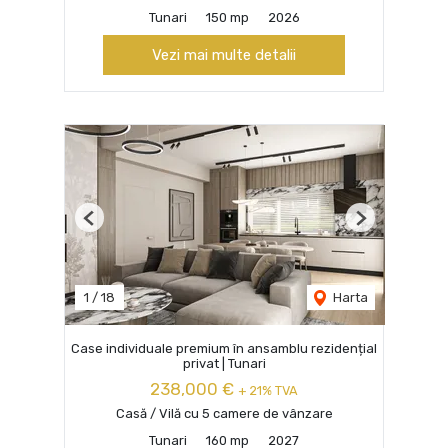
Tunari
150 mp
2026
Vezi mai multe detalii
Previous
Next
1
/
18
Harta
Case individuale premium în ansamblu rezidențial
privat | Tunari
238,000 €
+ 21% TVA
Casă / Vilă cu 5 camere de vânzare
Tunari
160 mp
2027