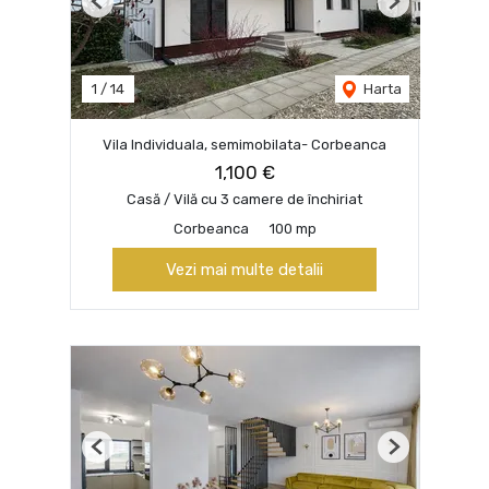
Previous
Next
1
/
14
Harta
Vila Individuala, semimobilata- Corbeanca
1,100 €
Casă / Vilă cu 3 camere de închiriat
Corbeanca
100 mp
Vezi mai multe detalii
Previous
Next