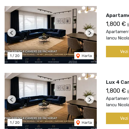
Apartame
1,800 €
(
Apartament 
Previous
Next
Iancu Nicol
Vezi
1
/
20
Harta
Lux 4 Cam
1,800 €
(
Apartament 
Previous
Next
Iancu Nicol
Vezi
1
/
20
Harta