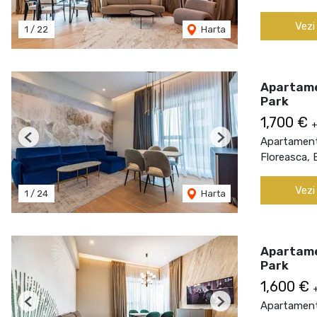
Vezi
1
/
22
Harta
Apartamen
Park
1,700 €
+
Apartament 
Previous
Next
Floreasca, 
Vezi
1
/
24
Harta
Apartamen
Park
1,600 €
Apartament 
Previous
Next