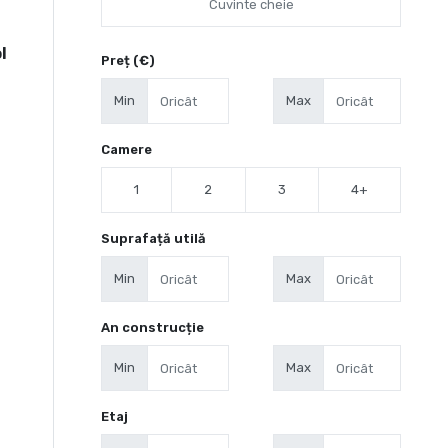
l
Preț (€)
Min
Max
Camere
1
2
3
4+
Suprafață utilă
Min
Max
An construcție
Min
Max
Etaj