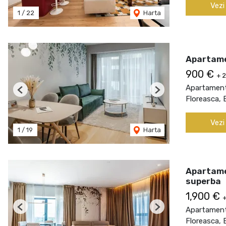
Vezi
1
/
22
Harta
Apartamen
900 €
+ 
Apartament 
Previous
Next
Floreasca, 
Vezi
1
/
19
Harta
Apartamen
superba
1,900 €
+
Apartament 
Previous
Next
Floreasca, 