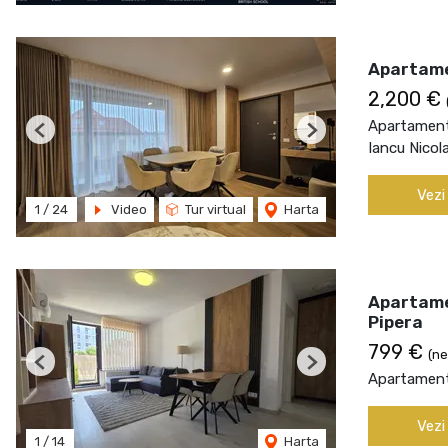
Apartame
2,200 €
Apartament 
Previous
Next
Iancu Nicol
Vezi
1
/
24
Video
Tur virtual
Harta
Apartame
Pipera
799 €
(ne
Previous
Next
Apartament 
Vezi
1
/
14
Harta