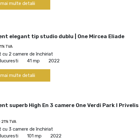
 mai multe detalii
t elegant tip studio dublu | One Mircea Eliade
21% TVA
cu 2 camere de închiriat
Bucuresti
41 mp
2022
 mai multe detalii
t superb High En 3 camere One Verdi Park I Priveli
 21% TVA
cu 3 camere de închiriat
Bucuresti
101 mp
2022