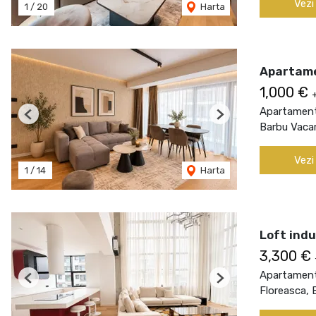
Vezi
1
/
20
Harta
Apartame
1,000 €
Apartament 
Previous
Next
Barbu Vacar
Vezi
1
/
14
Harta
Loft indu
3,300 €
Apartament 
Previous
Next
Floreasca, 