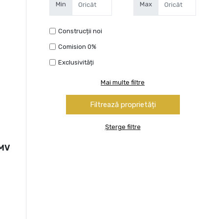
Min
Max
Construcții noi
Comision 0%
Exclusivități
Mai multe filtre
Șterge filtre
OMV