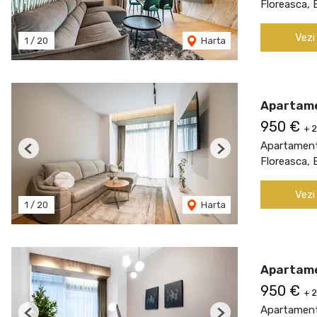
Floreasca, 
Vezi
1
/
20
Harta
Apartamen
950 €
+ 
Apartament 
Previous
Next
Floreasca, 
Vezi
1
/
20
Harta
Apartame
950 €
+ 
Apartament 