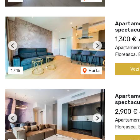
Apartame
spectacu
1,300 €
Apartament 
Previous
Next
Floreasca, 
Vezi
1
/
15
Harta
Apartame
spectacu
2,900 €
Apartament 
Previous
Next
Floreasca, 