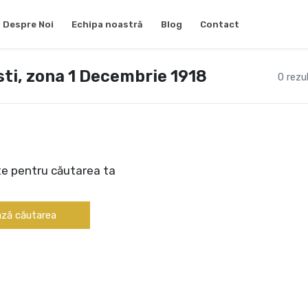
Despre Noi
Echipa noastră
Blog
Contact
ti, zona 1 Decembrie 1918
0 rezu
te pentru căutarea ta
ză căutarea