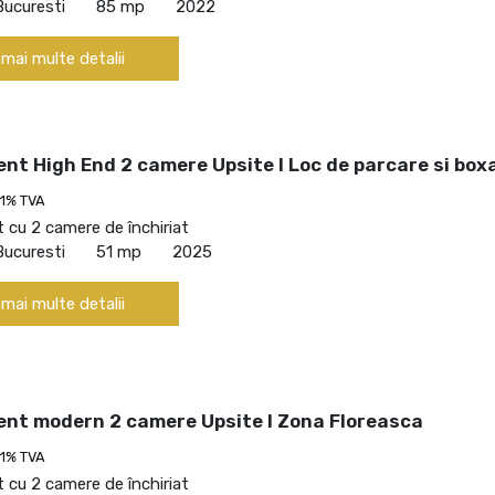
Bucuresti
85 mp
2022
 mai multe detalii
t High End 2 camere Upsite I Loc de parcare si box
21% TVA
cu 2 camere de închiriat
Bucuresti
51 mp
2025
 mai multe detalii
nt modern 2 camere Upsite I Zona Floreasca
21% TVA
cu 2 camere de închiriat