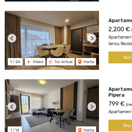
Apartame
2,200 €
Apartament 
Previous
Next
Iancu Nicol
Vezi
1
/
24
Video
Tur virtual
Harta
Apartame
Pipera
799 €
(ne
Previous
Next
Apartament 
Vezi
1
/
14
Harta