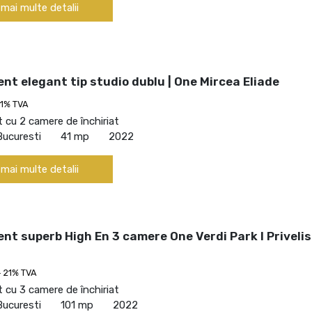
 mai multe detalii
t elegant tip studio dublu | One Mircea Eliade
21% TVA
cu 2 camere de închiriat
Bucuresti
41 mp
2022
 mai multe detalii
t superb High En 3 camere One Verdi Park I Priveli
 21% TVA
cu 3 camere de închiriat
Bucuresti
101 mp
2022