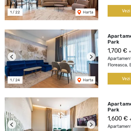
Vezi
1
/
22
Harta
Apartamen
Park
1,700 €
+
Apartament 
Previous
Next
Floreasca, 
Vezi
1
/
24
Harta
Apartamen
Park
1,600 €
Apartament 
Previous
Next