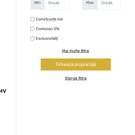
Min
Max
Construcții noi
Comision 0%
Exclusivități
Mai multe filtre
Șterge filtre
OMV