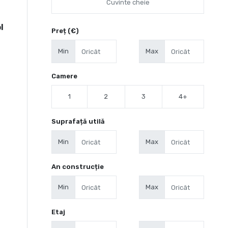
l
Preț (€)
Min
Max
Camere
1
2
3
4+
Suprafață utilă
Min
Max
An construcție
Min
Max
Etaj