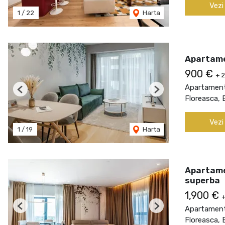
Vezi
1
/
22
Harta
Apartamen
900 €
+ 
Apartament 
Previous
Next
Floreasca, 
Vezi
1
/
19
Harta
Apartamen
superba
1,900 €
+
Apartament 
Previous
Next
Floreasca, 