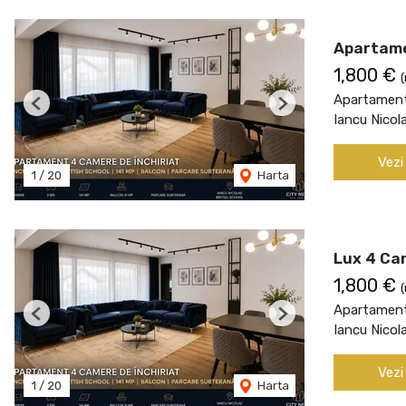
Apartame
1,800 €
(
Apartament 
Previous
Next
Iancu Nicol
Vezi
1
/
20
Harta
Lux 4 Cam
1,800 €
(
Apartament 
Previous
Next
Iancu Nicol
Vezi
1
/
20
Harta