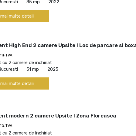
Bucuresti
85 mp
2022
 mai multe detalii
t High End 2 camere Upsite I Loc de parcare si box
21% TVA
cu 2 camere de închiriat
Bucuresti
51 mp
2025
 mai multe detalii
nt modern 2 camere Upsite I Zona Floreasca
21% TVA
cu 2 camere de închiriat