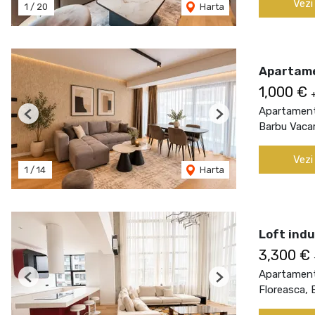
Vezi
1
/
20
Harta
Apartame
1,000 €
Apartament 
Previous
Next
Barbu Vacar
Vezi
1
/
14
Harta
Loft indu
3,300 €
Apartament 
Previous
Next
Floreasca, 