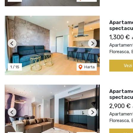
Apartame
spectacu
1,300 €
Apartament 
Previous
Next
Floreasca, 
Vezi
1
/
15
Harta
Apartame
spectacu
2,900 €
Apartament 
Previous
Next
Floreasca, 