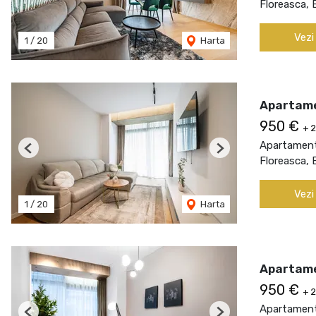
Floreasca, 
Vezi
1
/
20
Harta
Apartamen
950 €
+ 
Apartament 
Previous
Next
Floreasca, 
Vezi
1
/
20
Harta
Apartame
950 €
+ 
Apartament 