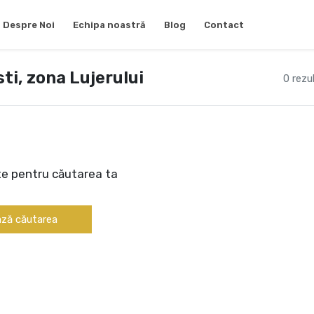
Despre Noi
Echipa noastră
Blog
Contact
ti, zona Lujerului
0 rezu
te pentru căutarea ta
ză căutarea