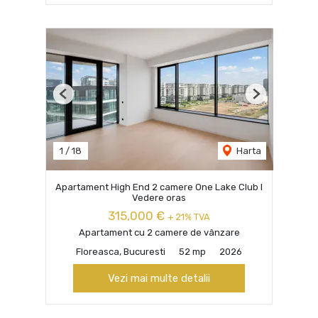
Previous
Next
1
/
18
Harta
Apartament High End 2 camere One Lake Club I
Vedere oras
315,000 €
+ 21% TVA
Apartament cu 2 camere de vânzare
Floreasca, Bucuresti
52 mp
2026
Vezi mai multe detalii