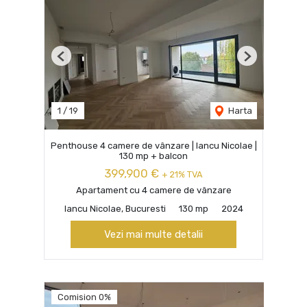
Previous
Next
1
/
19
Harta
Penthouse 4 camere de vânzare | Iancu Nicolae |
130 mp + balcon
399,900 €
+ 21% TVA
Apartament cu 4 camere de vânzare
Iancu Nicolae, Bucuresti
130 mp
2024
Vezi mai multe detalii
Comision 0%