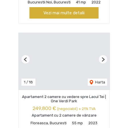
Bucurestii Noi, Bucuresti
41 mp
2022
Vezi mai multe detalii
Previous
Next
1
/
18
Harta
Apartament 2 camere cu vedere spre Lacul Tei |
One Verdi Park
249,800 €
(negociabil) + 21% TVA
Apartament cu 2 camere de vânzare
Floreasca, Bucuresti
55 mp
2023