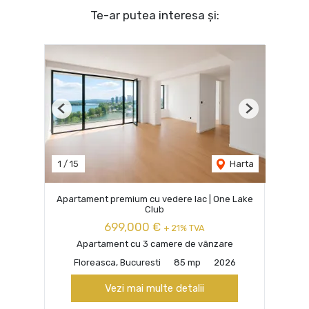
Te-ar putea interesa și:
Previous
Next
1
/
15
Harta
Apartament premium cu vedere lac | One Lake
Club
699,000 €
+ 21% TVA
Apartament cu 3 camere de vânzare
Floreasca, Bucuresti
85 mp
2026
Vezi mai multe detalii