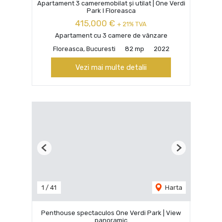
Apartament 3 cameremobilat și utilat | One Verdi
Park I Floreasca
415,000 €
+ 21% TVA
Apartament cu 3 camere de vânzare
Floreasca, Bucuresti
82 mp
2022
Vezi mai multe detalii
Previous
Next
1
/
41
Harta
Penthouse spectaculos One Verdi Park | View
panoramic