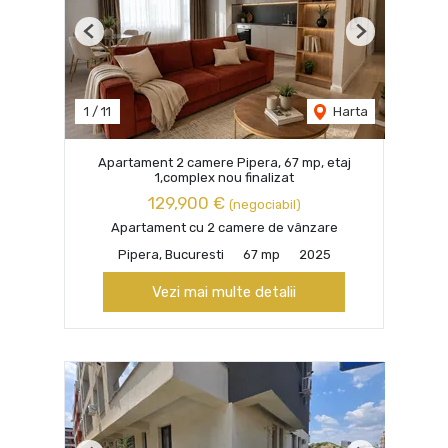
Previous
Next
1
/
11
Harta
Apartament 2 camere Pipera, 67 mp, etaj
1,complex nou finalizat
129,900 €
(negociabil)
Apartament cu 2 camere de vânzare
Pipera, Bucuresti
67 mp
2025
Vezi mai multe detalii