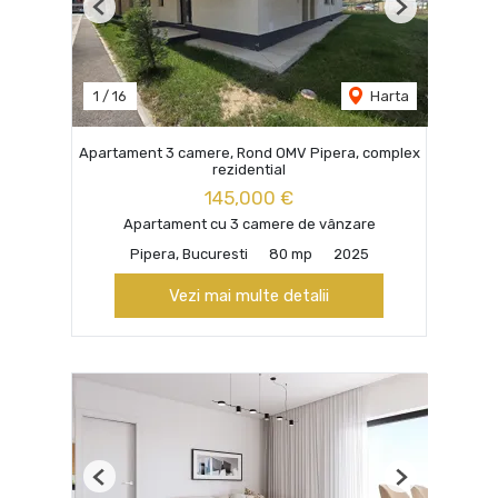
Previous
Next
1
/
16
Harta
Apartament 3 camere, Rond OMV Pipera, complex
rezidential
145,000 €
Apartament cu 3 camere de vânzare
Pipera, Bucuresti
80 mp
2025
Vezi mai multe detalii
Previous
Next