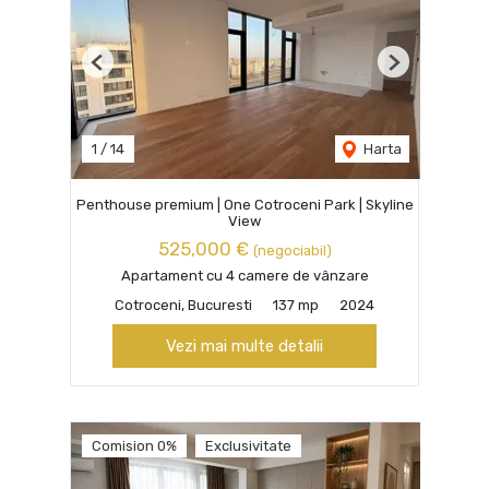
Previous
Next
1
/
14
Harta
Penthouse premium | One Cotroceni Park | Skyline
View
525,000 €
(negociabil)
Apartament cu 4 camere de vânzare
Cotroceni, Bucuresti
137 mp
2024
Vezi mai multe detalii
Comision 0%
Exclusivitate