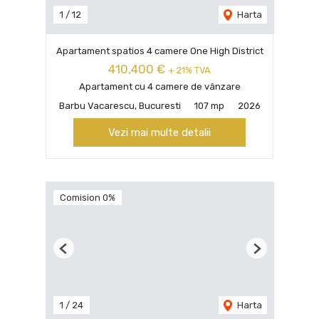
1
/
12
Harta
Apartament spatios 4 camere One High District
410,400 €
+ 21% TVA
Apartament cu 4 camere de vânzare
Barbu Vacarescu, Bucuresti
107 mp
2026
Vezi mai multe detalii
Comision 0%
Previous
Next
1
/
24
Harta