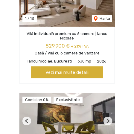
1
/
18
Harta
Vilă individuală premium cu 6 camere | Iancu
Nicolae
829,900 €
+ 21% TVA
Casă / Vilă cu 6 camere de vânzare
Iancu Nicolae, Bucuresti
330 mp
2026
Vezi mai multe detalii
Comision 0%
Exclusivitate
Previous
Next