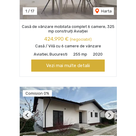
1
/
17
Harta
Casă de vânzare mobilata complet 6 camere, 325
mp construiți Aviației
424,990 €
(negociabil)
Casă / Vilă cu 6 camere de vânzare
Aviatiei, Bucuresti
255 mp
2020
Vezi mai multe detalii
Comision 0%
Previous
Next