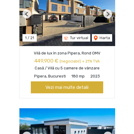
Previous
Next
1
/
21
Tur virtual
Harta
Vilă de lux în zona Pipera, Rond OMV
449,900 €
(negociabil) + 21% TVA
Casă / Vilă cu 5 camere de vânzare
Pipera, Bucuresti
180 mp
2023
Vezi mai multe detalii