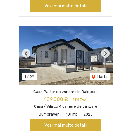
Vezi mai multe detalii
Previous
Next
1
/
29
Harta
Casa Parter de vanzare in Balotesti
189,000 €
+ 21% TVA
Casă / Vilă cu 4 camere de vânzare
Dumbraveni
101 mp
2025
Vezi mai multe detalii