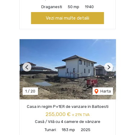
Draganesti
50 mp
1940
Vezi mai multe detalii
Previous
Next
1
/
20
Harta
Casa in regim P+1ER de vanzare in Baltoesti
255,000 €
+ 21% TVA
Casă / Vilă cu 4 camere de vânzare
Tunari
183 mp
2025