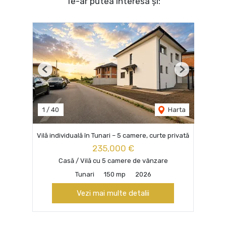
Te-ar putea interesa și:
Previous
Next
1
/
40
Harta
Vilă individuală în Tunari – 5 camere, curte privată
235,000 €
Casă / Vilă cu 5 camere de vânzare
Tunari
150 mp
2026
Vezi mai multe detalii