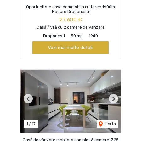
Oportunitate casa demolabila cu teren 1600m
Padure Draganesti
27,600 €
Casă / Vilă cu 2 camere de vânzare
Draganesti
50 mp
1940
Vezi mai multe detalii
Previous
Next
1
/
17
Harta
Casă de vânzare mobilata complet 6 camere, 325