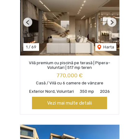
Previous
Next
1
/
69
Harta
Vilă premium cu piscină pe terasă | Pipera–
Voluntari | 517 mp teren
770,000 €
Casă / Vilă cu 6 camere de vânzare
Exterior Nord, Voluntari
350 mp
2026
Vezi mai multe detalii