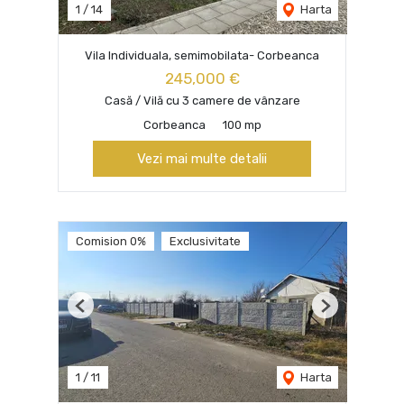
1
/
14
Harta
Vila Individuala, semimobilata- Corbeanca
245,000 €
Casă / Vilă cu 3 camere de vânzare
Corbeanca
100 mp
Vezi mai multe detalii
Comision 0%
Exclusivitate
Previous
Next
1
/
11
Harta