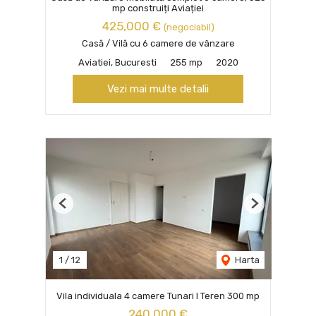
mp construiți Aviației
425,000 €
(negociabil)
Casă / Vilă cu 6 camere de vânzare
Aviatiei, Bucuresti
255 mp
2020
Vezi mai multe detalii
Previous
Next
1
/
12
Harta
Vila individuala 4 camere Tunari I Teren 300 mp
240,000 €