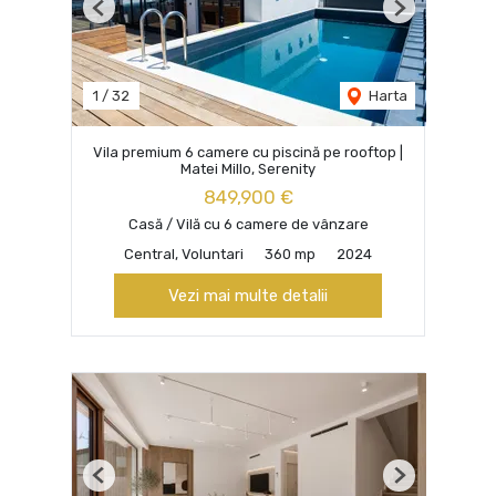
Previous
Next
1
/
32
Harta
Vila premium 6 camere cu piscină pe rooftop |
Matei Millo, Serenity
849,900 €
Casă / Vilă cu 6 camere de vânzare
Central, Voluntari
360 mp
2024
Vezi mai multe detalii
Previous
Next