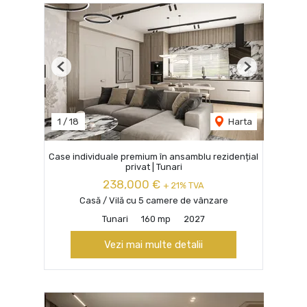
Previous
Next
1
/
18
Harta
Case individuale premium în ansamblu rezidențial
privat | Tunari
238,000 €
+ 21% TVA
Casă / Vilă cu 5 camere de vânzare
Tunari
160 mp
2027
Vezi mai multe detalii