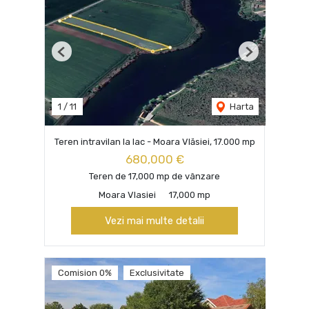
Previous
Next
1
/
11
Harta
Teren intravilan la lac - Moara Vlăsiei, 17.000 mp
680,000 €
Teren de 17,000 mp de vânzare
Moara Vlasiei
17,000 mp
Vezi mai multe detalii
Comision 0%
Exclusivitate