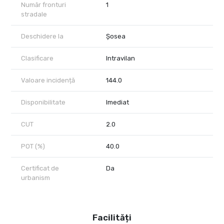
imobiliară datorită proximităţii zonei de birouri Pipera, acest teren
Număr fronturi
1
este o adevărată investiţie cu un potenţial de creştere valorică
stradale
foarte rapidă.
Cristian Viciu
Deschidere la
Șosea
VAUNT ID: 45115
Clasificare
Intravilan
Valoare incidență
144.0
Disponibilitate
Imediat
CUT
2.0
POT (%)
40.0
Certificat de
Da
urbanism
Facilități