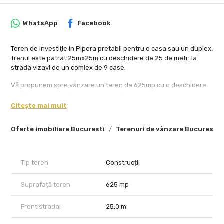
WhatsApp
Facebook
Teren de investiţie în Pipera pretabil pentru o casa sau un duplex.
Trenul este patrat 25mx25m cu deschidere de 25 de metri la
strada vizavi de un comlex de 9 case.
Vă propunem spre vânzare un teren de 625mp cu o deschidere
de 25 mp la drum. Situat la o distanţă de:
Citește mai mult
5 minute de la autostrada A3
Oferte imobiliare Bucuresti
Terenuri de vânzare Bucuresti
5 minute de la FABRICA DE GULCOZA
7 minute de la staţia de metrou Aviatiei
Tip teren
Construcții
7 minute de la PROMENADA MALL
10 minute de la BARBU VACARESCU şi CALEA FLOREASCA
Suprafață teren
625 mp
3 minute de mers pe jos de la staţia de autobuz 343
Front stradal
25.0 m
Situat într-o zonă foarte atractivă, dinamică şi în plină dezvoltare