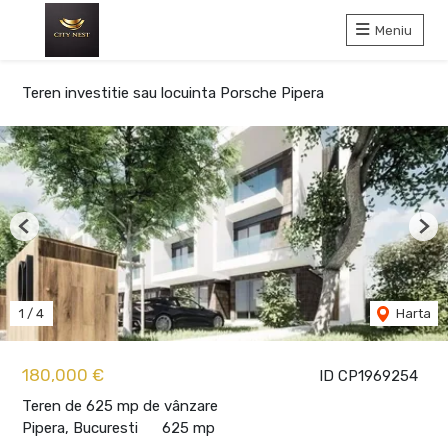
Meniu
Teren investitie sau locuinta Porsche Pipera
Previous
Nex
1
/
4
Harta
180,000 €
ID CP1969254
Teren de 625 mp de vânzare
Pipera, Bucuresti
625 mp