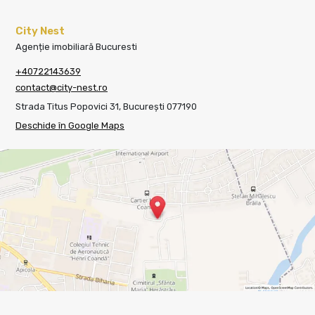
City Nest
Agenție imobiliară Bucuresti
+40722143639
contact@city-nest.ro
Strada Titus Popovici 31, București 077190
Deschide în Google Maps