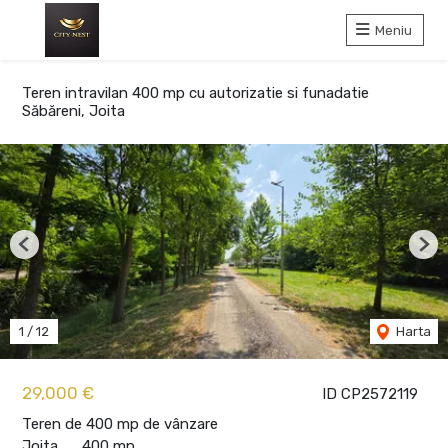
Meniu
Teren intravilan 400 mp cu autorizatie si funadatie
Săbăreni, Joita
Previous
Nex
1
/
12
Harta
29,000 €
ID CP2572119
Teren de 400 mp de vânzare
Joita
400 mp