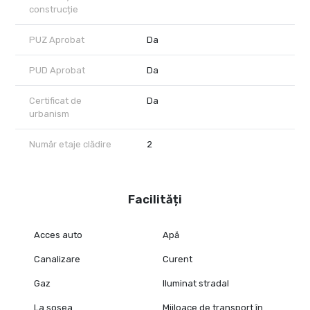
construcție
PUZ Aprobat
Da
PUD Aprobat
Da
Certificat de
Da
urbanism
Număr etaje clădire
2
Facilități
Acces auto
Apă
Canalizare
Curent
Gaz
Iluminat stradal
La șosea
Mijloace de transport în