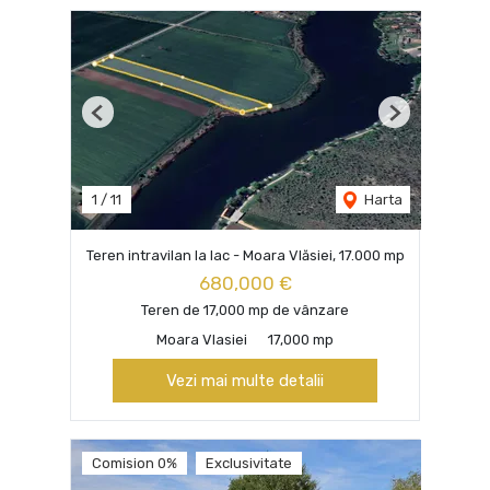
Previous
Next
1
/
11
Harta
Teren intravilan la lac - Moara Vlăsiei, 17.000 mp
680,000 €
Teren de 17,000 mp de vânzare
Moara Vlasiei
17,000 mp
Vezi mai multe detalii
Comision 0%
Exclusivitate