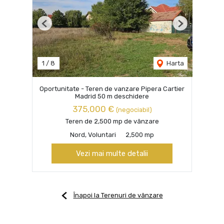
Previous
Next
1
/
8
Harta
Oportunitate - Teren de vanzare Pipera Cartier
Madrid 50 m deschidere
375,000 €
(negociabil)
Teren de 2,500 mp de vânzare
Nord, Voluntari
2,500 mp
Vezi mai multe detalii
Înapoi la Terenuri de vânzare